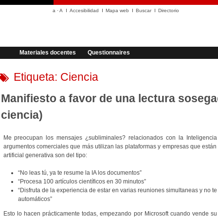
a
·
A
Accesibilidad
Mapa web
Buscar
Directorio
Materiales docentes
Questionnaires
Etiqueta:
Ciencia
Manifiesto a favor de una lectura soseg
ciencia)
Me preocupan los mensajes ¿subliminales? relacionados con la Inteligencia A
argumentos comerciales que más utilizan las plataformas y empresas que están 
artificial generativa son del tipo:
“No leas tú, ya te resume la IA los documentos”
“Procesa 100 artículos científicos en 30 minutos”
“Disfruta de la experiencia de estar en varias reuniones simultaneas y no 
automáticos”
Esto lo hacen prácticamente todas, empezando por Microsoft cuando vende su co