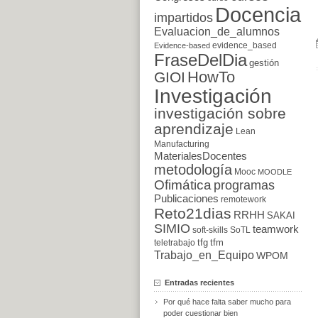
Docencia
impartidos
Evaluacion_de_alumnos
evidence_based
Evidence-based
FraseDelDia
gestión
HowTo
GIOI
Investigación
investigación sobre
aprendizaje
Lean
Manufacturing
MaterialesDocentes
metodología
Mooc
MOODLE
Ofimática
programas
Publicaciones
remotework
Reto21dias
RRHH
SAKAI
SIMIO
teamwork
soft-skills
SoTL
tfg
tfm
teletrabajo
Trabajo_en_Equipo
WPOM
Entradas recientes
Por qué hace falta saber mucho para
poder cuestionar bien