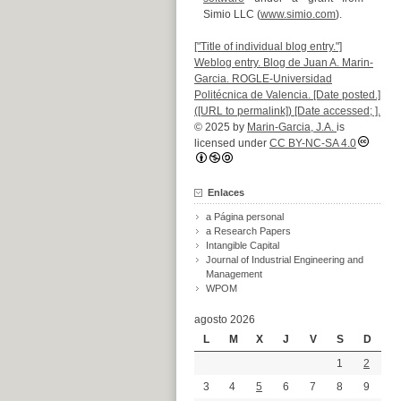
Simio LLC (
www.simio.com
).
["Title of individual blog entry."]
Weblog entry. Blog de Juan A. Marin-
Garcia. ROGLE-Universidad
Politécnica de Valencia. [Date posted.]
([URL to permalink]) [Date accessed; ].
© 2025 by
Marin-Garcia, J.A.
is
licensed under
CC BY-NC-SA 4.0
Enlaces
a Página personal
a Research Papers
Intangible Capital
Journal of Industrial Engineering and
Management
WPOM
agosto 2026
L
M
X
J
V
S
D
1
2
3
4
5
6
7
8
9