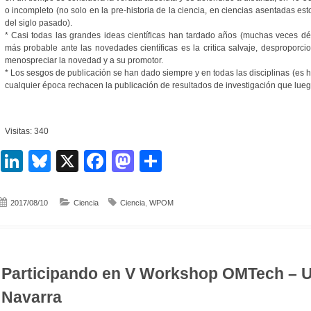
o incompleto (no solo en la pre-historia de la ciencia, en ciencias asentadas es
del siglo pasado).
* Casi todas las grandes ideas científicas han tardado años (muchas veces d
más probable ante las novedades científicas es la critica salvaje, despropor
menospreciar la novedad y a su promotor.
* Los sesgos de publicación se han dado siempre y en todas las disciplinas (es ha
cualquier época rechacen la publicación de resultados de investigación que lue
Visitas: 340
LinkedIn
Bluesky
X
Facebook
Mastodon
Compartir
2017/08/10
Ciencia
Ciencia
,
WPOM
Participando en V Workshop OMTech – U
Navarra