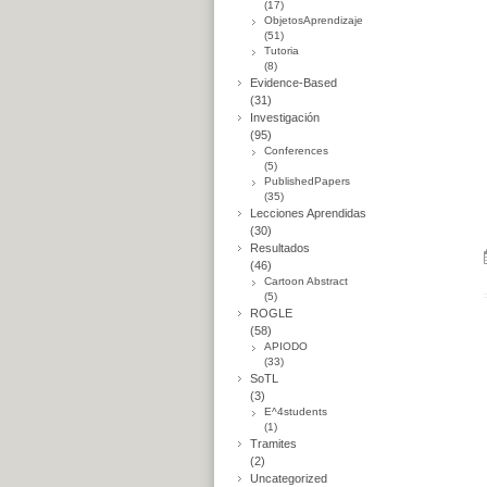
(17)
ObjetosAprendizaje
(51)
Tutoria
(8)
Evidence-Based
(31)
Investigación
(95)
Conferences
(5)
PublishedPapers
(35)
Lecciones Aprendidas
(30)
Resultados
(46)
Cartoon Abstract
(5)
ROGLE
(58)
APIODO
(33)
SoTL
(3)
E^4students
(1)
Tramites
(2)
Uncategorized