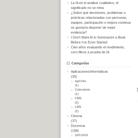
La IA en el analisis cualitativo, el
significado no se mina
¿Sobre qué decisiones, problemas o
prácticas relacionadas con personas,
equipos, participación o mejora continua
os gustaría disponer de mejor
evidencia?
I Don’t Want AI to Summarize a Book
Before I’ve Even Started
Cien años evaluando el rendimiento,
cero filtros a prueba de IA
Categorías
AplicacionesInformáticas
(30)
agenda
(1)
Calendario
(1)
CMS
(2)
LMS
(2)
Ciencia
(37)
Docencia
(198)
DAT-GIOI