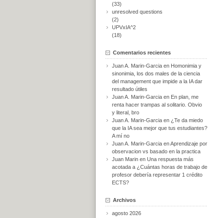
(33)
unresolved questions
(2)
UPVxIA^2
(18)
Comentarios recientes
Juan A. Marin-Garcia
en
Homonimia y
sinonimia, los dos males de la ciencia
del management que impide a la IA dar
resultado útiles
Juan A. Marin-Garcia
en
En plan, me
renta hacer trampas al solitario. Obvio
y literal, bro
Juan A. Marin-Garcia
en
¿Te da miedo
que la IA sea mejor que tus estudiantes?
A mí no
Juan A. Marin-Garcia
en
Aprendizaje por
observacion vs basado en la practica
Juan Marin
en
Una respuesta más
acotada a ¿Cuántas horas de trabajo de
profesor debería representar 1 crédito
ECTS?
Archivos
agosto 2026