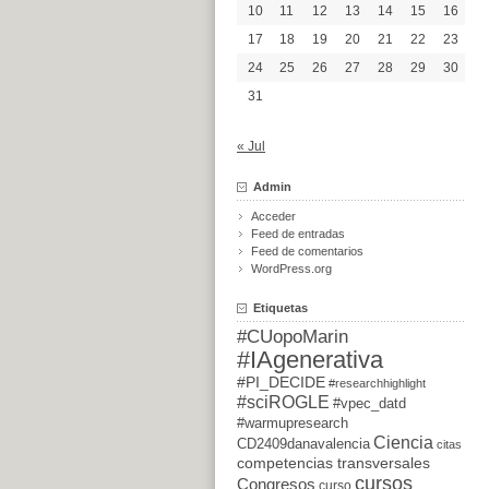
10
11
12
13
14
15
16
17
18
19
20
21
22
23
24
25
26
27
28
29
30
31
« Jul
Admin
Acceder
Feed de entradas
Feed de comentarios
WordPress.org
Etiquetas
#CUopoMarin
#IAgenerativa
#PI_DECIDE
#researchhighlight
#sciROGLE
#vpec_datd
#warmupresearch
Ciencia
CD2409danavalencia
citas
competencias transversales
cursos
Congresos
curso