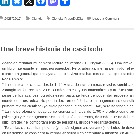
LinkedIn
Bluesky
X
Facebook
Mastodon
Compartir
on Manifie
2025/02/17
Ciencia
Ciencia
,
FraseDelDia
Leave a Comment
Una breve historia de casi todo
Acabo de terminar mi primera lectura de verano (Bill Bryson (2005). Una breve h
un libro interesante en muchos aspectos. Pero, además, me ha permitido reflex
ciencia en general que me ayudan a relativizar muchas cosas de las que suceden
Por ejemplo:
* La química es ciencia desde 1661 y una de sus primeras revistas científicas
zoología tenían revistas 20 o 30 años antes.. y las matemáticas y la física so
pesar de los avances logrados están bastante lejos de poder dar repuesta a
mundo que nos rodea. No podría decir en qué fecha el management se consolida
primera revista científica (yo suelo pensar que es sobre 1948, pero no tengo ning
* La meteorología empezó como ciencia a finales de 1700 y predice como pre
psicología y el management son mucho más modernas, de modo que no debemo
difícil predecir el comportamiento de personas, grupos y organizaciones.
* Todas las ciencias han pasado (y quizás siguen atravesando) periodos de dev
en un tiempo se considera la verdad absoluta y es defendido a ultranza, en 40-5