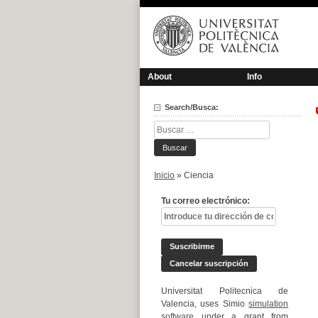
Saltar
al
contenido
About
Info
Search/Busca:
Buscar:
Inicio
»
Ciencia
Tu correo electrónico:
Universitat Politecnica de
Valencia, uses Simio
simulation
software
under a grant from