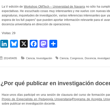
La V edición de
Workshop OMTech – Universidad de Navarra
no sólo ha cumpli
expectativas. He escuchado cosas muy interesantes y me vuelvo con nuevas id
asignaturas, inquietudes de investigación, varias referencias interesantes que ya
espera de los full papers” que pueden aportar información relevante para el avan
docencia universitaria en dirección de operaciones.
Visitas: 29
LinkedIn
Bluesky
X
Facebook
Mastodon
Compartir
2014/04/05
Ciencia
,
Investigación
Ciencia
,
Congresos
,
Docencia
,
investigac
¿Por qué publicar en investigación doce
Hace unos días participé en una sesión de clausura del curso de formación par
Propio de Especialista en Pedagogía Universitaria
/
Programa de Acogida Unive
sobre publicar en investigación docente.