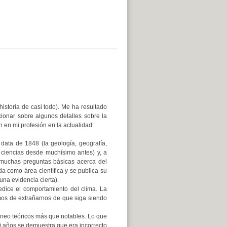
sto a favor de una lectura sosegada (también en ciencia)
istoria de casi todo). Me ha resultado
ionar sobre algunos detalles sobre la
 en mi profesión en la actualidad.
 data de 1848 (la geología, geografía,
n ciencias desde muchísimo antes) y, a
 muchas preguntas básicas acerca del
 como área científica y se publica su
una evidencia cierta).
dice el comportamiento del clima. La
s de extrañarnos de que siga siendo
aneo teóricos más que notables. Lo que
0 años se demuestra que era incorrecto