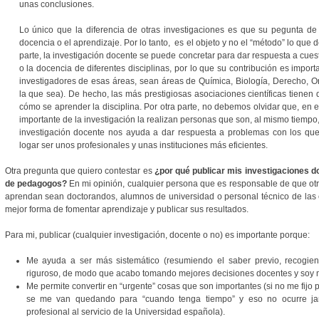
unas conclusiones.
Lo único que la diferencia de otras investigaciones es que su pegunta de 
docencia o el aprendizaje. Por lo tanto, es el objeto y no el “método” lo que d
parte, la investigación docente se puede concretar para dar respuesta a cue
o la docencia de diferentes disciplinas, por lo que su contribución es impor
investigadores de esas áreas, sean áreas de Química, Biología, Derecho, O
la que sea). De hecho, las más prestigiosas asociaciones científicas tienen 
cómo se aprender la disciplina. Por otra parte, no debemos olvidar que, en el
importante de la investigación la realizan personas que son, al mismo tiempo,
investigación docente nos ayuda a dar respuesta a problemas con los que
logar ser unos profesionales y unas instituciones más eficientes.
Otra pregunta que quiero contestar es
¿por qué publicar mis investigaciones d
de pedagogos?
En mi opinión, cualquier persona que es responsable de que ot
aprendan sean doctorandos, alumnos de universidad o personal técnico de las e
mejor forma de fomentar aprendizaje y publicar sus resultados.
Para mi, publicar (cualquier investigación, docente o no) es importante porque:
Me ayuda a ser más sistemático (resumiendo el saber previo, recogien
riguroso, de modo que acabo tomando mejores decisiones docentes y soy me
Me permite convertir en “urgente” cosas que son importantes (si no me fijo p
se me van quedando para “cuando tenga tiempo” y eso no ocurre ja
profesional al servicio de la Universidad española).