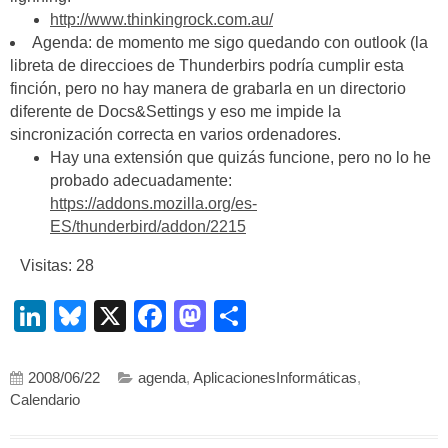
http://www.thinkingrock.com.au/
Agenda: de momento me sigo quedando con outlook (la
libreta de direccioes de Thunderbirs podría cumplir esta
finción, pero no hay manera de grabarla en un directorio
diferente de Docs&Settings y eso me impide la
sincronización correcta en varios ordenadores.
Hay una extensión que quizás funcione, pero no lo he
probado adecuadamente:
https://addons.mozilla.org/es-
ES/thunderbird/addon/2215
Visitas: 28
LinkedIn
Bluesky
X
Facebook
Mastodon
Compartir
2008/06/22
agenda
,
AplicacionesInformáticas
,
Calendario