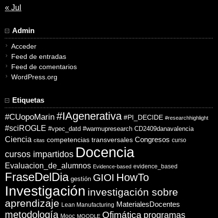
« Jul
Admin
Acceder
Feed de entradas
Feed de comentarios
WordPress.org
Etiquetas
#IAgenerativa
#CUopoMarin
#PI_DECIDE
#researchhighlight
#sciROGLE
#vpec_datd
#warmupresearch
CD2409danavalencia
Ciencia
competencias transversales
Congresos
curso
citas
Docencia
cursos impartidos
Evaluacion_de_alumnos
evidence_based
Evidence-based
FraseDelDia
HowTo
GIOI
gestión
Investigación
investigación sobre
aprendizaje
MaterialesDocentes
Lean Manufacturing
metodología
Ofimática
programas
Mooc
MOODLE