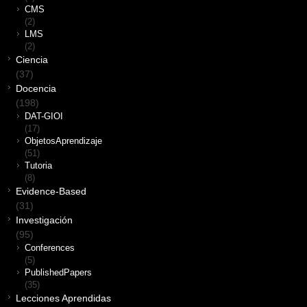
CMS
(2)
LMS
(2)
Ciencia
(37)
Docencia
(198)
DAT-GIOI
(17)
ObjetosAprendizaje
(51)
Tutoria
(8)
Evidence-Based
(31)
Investigación
(95)
Conferences
(5)
PublishedPapers
(35)
Lecciones Aprendidas