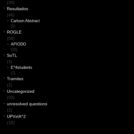
(30)
Resultados
(46)
Cartoon Abstract
(5)
ROGLE
(58)
APIODO
(33)
SoTL
(3)
E^4students
(1)
Tramites
(2)
Uncategorized
(33)
unresolved questions
(2)
UPVxIA^2
(18)