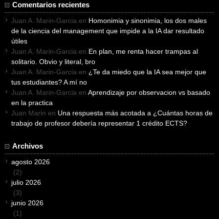
Comentarios recientes
Juan A. Marin-Garcia
en
Homonimia y sinonimia, los dos males
de la ciencia del management que impide a la IA dar resultado
útiles
Juan A. Marin-Garcia
en
En plan, me renta hacer trampas al
solitario. Obvio y literal, bro
Juan A. Marin-Garcia
en
¿Te da miedo que la IA sea mejor que
tus estudiantes? A mí no
Juan A. Marin-Garcia
en
Aprendizaje por observacion vs basado
en la practica
Juan Marin
en
Una respuesta más acotada a ¿Cuántas horas de
trabajo de profesor debería representar 1 crédito ECTS?
Archivos
agosto 2026
(2)
julio 2026
(3)
junio 2026
(1)