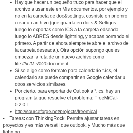
Hay que hacer un pequeño truco para hacer que el
archivo a usar este en Mis documentos, por ejemplo y
no en la carpeta de doc&settings. cosniste en priemro
crear un archivo (que guarda en docs & Settigns,
luego lo exportas como ICS a la carpeta edseada,
luego lo ABRES desde lightning, y acabas borrando el
primero. A partir de ahora siempre te abre el archvo de
la carpeta deseada.). Otra opción supongo que es
empezar la ruta de un nuevo archivo como
file:///x:/Mis%20document
Si se elige como formato para calendario *.ics, el
calendario se puede compartir en Google calendar u
otros servicios similares.
Por cierto, para exportar de Outlook a *.ics, hay un
programita que resuelve el problema: FreeMiCal-
0.2.0.1.
http://sourceforge.net/projects/freemical
Tareas: con ThinkingRock. Permite ajustar tareas en
proyectos y es más versatil que outlook. y Mucho más que
lighning.