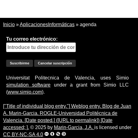
Inicio
»
AplicacionesInformáticas
»
agenda
Tu correo electrónico:
Universitat Politecnica de Valencia, uses Simio
simulation software
under a grant from Simio LLC
(
www.simio.com
).
["Title of individual blog entry."] Weblog entry. Blog de Juan
A. Marin-Garcia. ROGLE-Universidad Politécnica de
Valencia. [Date posted.] ([URL to permalink]) [Date
accessed; ].
© 2025 by
Marin-Garcia, J.A.
is licensed under
CC BY-NC-SA 4.0