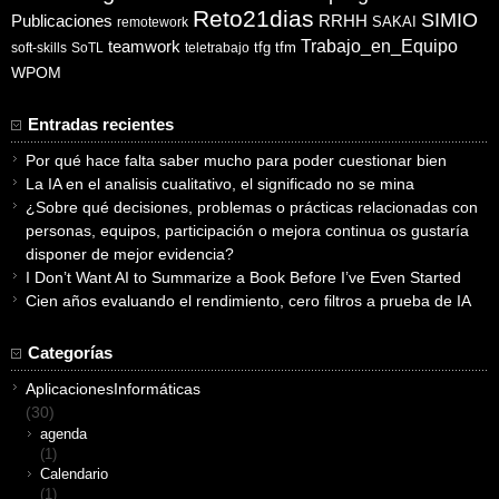
Reto21dias
SIMIO
Publicaciones
RRHH
SAKAI
remotework
Trabajo_en_Equipo
teamwork
tfg
tfm
soft-skills
SoTL
teletrabajo
WPOM
Entradas recientes
Por qué hace falta saber mucho para poder cuestionar bien
La IA en el analisis cualitativo, el significado no se mina
¿Sobre qué decisiones, problemas o prácticas relacionadas con
personas, equipos, participación o mejora continua os gustaría
disponer de mejor evidencia?
I Don’t Want AI to Summarize a Book Before I’ve Even Started
Cien años evaluando el rendimiento, cero filtros a prueba de IA
Categorías
AplicacionesInformáticas
(30)
agenda
(1)
Calendario
(1)