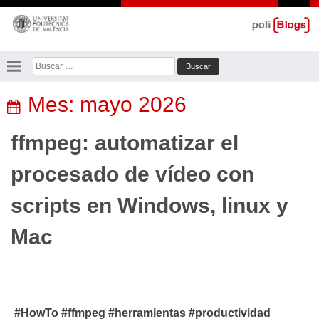
Saltar
al
contenido
Buscar:
Mes:
mayo 2026
ffmpeg: automatizar el
procesado de vídeo con
scripts en Windows, linux y
Mac
#HowTo #ffmpeg #herramientas #productividad