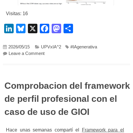
Visitas: 16
LinkedIn
Bluesky
X
Facebook
Mastodon
Compartir
2026/05/15
UPVxIA^2
#IAgenerativa
on Por qué la estrategia de IA de tu universid
Leave a Comment
Comprobacion del framework
de perfil profesional con el
caso de uso de GIOI
Hace unas semanas compartí el
Framework para el