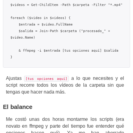
$videos = Get-ChildItem -Path $carpeta -Filter "*.mp4"

foreach ($video in $videos) {

    $entrada = $video.FullName

    $salida = Join-Path $carpeta ("procesado_" + 
$video.Name)

    & ffmpeg -i $entrada [tus opciones aquí] $salida

Ajustas
a lo que necesites y el
[tus opciones aquí]
script recorre todos los vídeos de la carpeta sin que
tengas que hacer nada más.
El balance
Me costó unas dos horas montarme los scripts (era
novato en ffmpeg y parte del tiempo fue entender qué
opciones hacen qué). Ya me han ahorrado