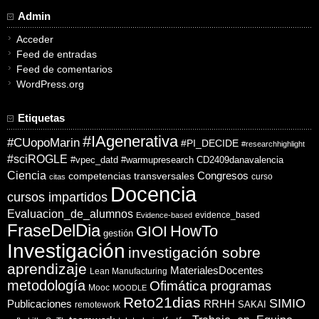
Admin
Acceder
Feed de entradas
Feed de comentarios
WordPress.org
Etiquetas
#IAgenerativa
#CUopoMarin
#PI_DECIDE
#researchhighlight
#sciROGLE
#vpec_datd
#warmupresearch
CD2409danavalencia
Ciencia
competencias transversales
Congresos
curso
citas
Docencia
cursos impartidos
Evaluacion_de_alumnos
evidence_based
Evidence-based
FraseDelDia
HowTo
GIOI
gestión
Investigación
investigación sobre
aprendizaje
MaterialesDocentes
Lean Manufacturing
metodología
Ofimática
programas
Mooc
MOODLE
Reto21dias
SIMIO
Publicaciones
RRHH
SAKAI
remotework