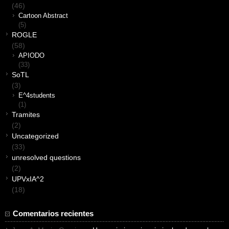
(46)
Cartoon Abstract
(5)
ROGLE
(58)
APIODO
(33)
SoTL
(3)
E^4students
(1)
Tramites
(2)
Uncategorized
(33)
unresolved questions
(2)
UPVxIA^2
(18)
Comentarios recientes