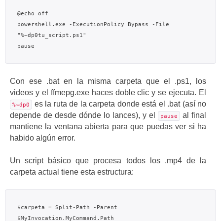
@echo off

powershell.exe -ExecutionPolicy Bypass -File 
"%~dp0tu_script.ps1"

Con ese .bat en la misma carpeta que el .ps1, los
videos y el ffmepg.exe haces doble clic y se ejecuta. El
es la ruta de la carpeta donde está el .bat (así no
%~dp0
depende de desde dónde lo lances), y el
al final
pause
mantiene la ventana abierta para que puedas ver si ha
habido algún error.
Un script básico que procesa todos los .mp4 de la
carpeta actual tiene esta estructura:
$carpeta = Split-Path -Parent 
$MyInvocation.MyCommand.Path
