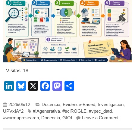
Visitas: 18
LinkedIn
Bluesky
X
Facebook
Mastodon
Compartir
2026/05/12
Docencia
,
Evidence-Based
,
Investigación
,
UPVxIA^2
#IAgenerativa
,
#sciROGLE
,
#vpec_datd
,
on Compr
#warmupresearch
,
Docencia
,
GIOI
Leave a Comment