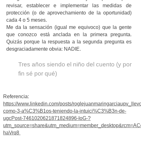
revisar, establecer e implementar las medidas de
protección (o de aprovechamiento de la oportunidad)
cada 4 o 5 meses.
Me da la sensación (igual me equivoco) que la gente
que conozco está anclada en la primera pregunta.
Quizás porque la respuesta a la segunda pregunta es
desgraciadamente obvia: NADIE.
Tres años siendo el niño del cuento (y por
fin sé por qué)
Referencia:
https://www.linkedin.com/posts/roglejuanmaringarciaupv_llev
como-3-a%C3%B1os-teniendo-la-intuici%C3%B3n-de-
ugcPost-7461020621871824896-IoG-?
utm_source=share&utm_medium=member_desktop&rcm=A
haVrq8