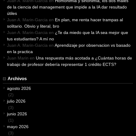
Juan A. Marin-Garcia
en
Homonimia y sinonimia, los dos males
de la ciencia del management que impide a la IA dar resultado
útiles
Juan A. Marin-Garcia
en
En plan, me renta hacer trampas al
solitario. Obvio y literal, bro
Juan A. Marin-Garcia
en
¿Te da miedo que la IA sea mejor que
tus estudiantes? A mí no
Juan A. Marin-Garcia
en
Aprendizaje por observacion vs basado
en la practica
Juan Marin
en
Una respuesta más acotada a ¿Cuántas horas de
trabajo de profesor debería representar 1 crédito ECTS?
Archivos
agosto 2026
(2)
julio 2026
(3)
junio 2026
(1)
mayo 2026
(3)