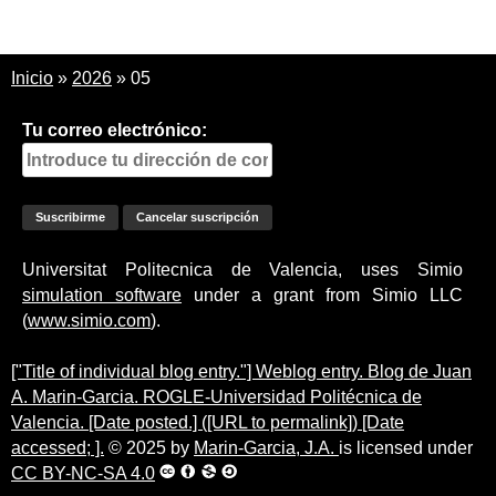
Inicio
»
2026
»
05
Tu correo electrónico:
Universitat Politecnica de Valencia, uses Simio
simulation software
under a grant from Simio LLC
(
www.simio.com
).
["Title of individual blog entry."] Weblog entry. Blog de Juan
A. Marin-Garcia. ROGLE-Universidad Politécnica de
Valencia. [Date posted.] ([URL to permalink]) [Date
accessed; ].
© 2025 by
Marin-Garcia, J.A.
is licensed under
CC BY-NC-SA 4.0