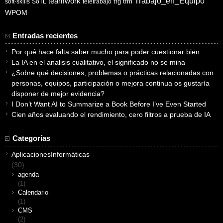
Trabajo_en_Equipo
teamwork
tfg
tfm
soft-skills
SoTL
teletrabajo
WPOM
Entradas recientes
Por qué hace falta saber mucho para poder cuestionar bien
La IA en el analisis cualitativo, el significado no se mina
¿Sobre qué decisiones, problemas o prácticas relacionadas con
personas, equipos, participación o mejora continua os gustaría
disponer de mejor evidencia?
I Don’t Want AI to Summarize a Book Before I’ve Even Started
Cien años evaluando el rendimiento, cero filtros a prueba de IA
Categorías
AplicacionesInformáticas
(30)
agenda
(1)
Calendario
(1)
CMS
(2)