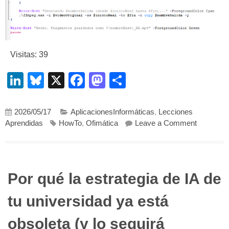
Visitas: 39
LinkedIn
Bluesky
X
Facebook
Mastodon
Compartir
2026/05/17
AplicacionesInformáticas
,
Lecciones
on ffmpeg
Aprendidas
HowTo
,
Ofimática
Leave a Comment
Por qué la estrategia de IA de
tu universidad ya está
obsoleta (y lo seguirá