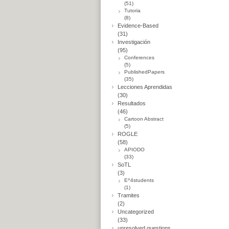
(51)
Tutoria
(8)
Evidence-Based
(31)
Investigación
(95)
Conferences
(5)
PublishedPapers
(35)
Lecciones Aprendidas
(30)
Resultados
(46)
Cartoon Abstract
(5)
ROGLE
(58)
APIODO
(33)
SoTL
(3)
E^4students
(1)
Tramites
(2)
Uncategorized
(33)
unresolved questions