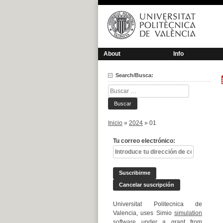
Saltar
al
contenido
About
Info
Search/Busca:
Buscar:
Inicio
»
2024
»
01
Tu correo electrónico:
Universitat Politecnica de
Valencia, uses Simio
simulation
software
under a grant from