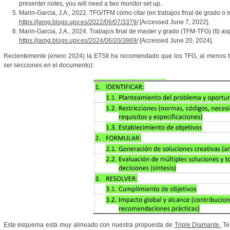
presenter notes, you will need a two monitor set up.
Marin-Garcia, J.A., 2022. TFG/TFM cómo citar (en trabajos final de grado o má
https://jamg.blogs.upv.es/2022/06/07/3379/
[Accessed June 7, 2022].
Marin-Garcia, J.A., 2024. Trabajos final de master y grado (TFM-TFG) (II) asp
https://jamg.blogs.upv.es/2024/06/20/3869/
[Accessed June 20, 2024].
Recientemente (enero 2024) la ETSII ha recomendado que los TFG, al menos t
ser secciones en el documento):
Este esquema está muy alineado con nuestra propuesta de
Triple Diamante.
Te