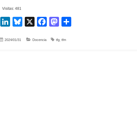
Visitas: 481
LinkedIn
Bluesky
X
Facebook
Mastodon
Compartir
2024/01/31
Docencia
tfg
,
tfm