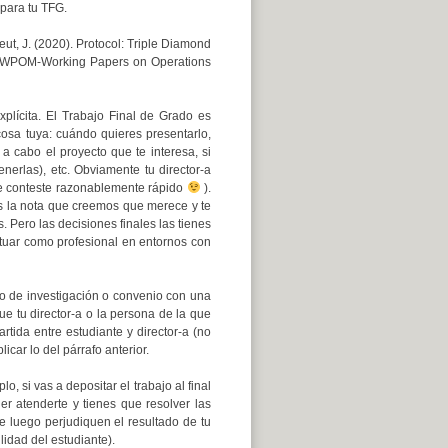
 para tu TFG.
heut, J. (2020). Protocol: Triple Diamond
on. WPOM-Working Papers on Operations
xplícita. El Trabajo Final de Grado es
 cosa tuya: cuándo quieres presentarlo,
a cabo el proyecto que te interesa, si
nerlas), etc. Obviamente tu director-a
 te conteste razonablemente rápido
).
s la nota que creemos que merece y te
. Pero las decisiones finales las tienes
tuar como profesional en entornos con
 de investigación o convenio con una
ue tu director-a o la persona de la que
tida entre estudiante y director-a (no
car lo del párrafo anterior.
 si vas a depositar el trabajo al final
r atenderte y tienes que resolver las
e luego perjudiquen el resultado de tu
lidad del estudiante).