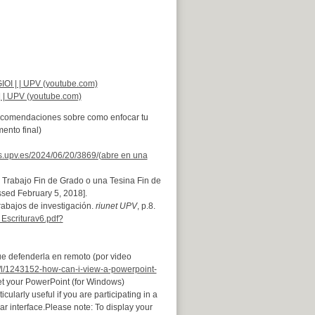
IOI | | UPV (youtube.com)
| | UPV (youtube.com)
 recomendaciones sobre como enfocar tu
ento final)
gs.upv.es/2024/06/20/3869/
(abre en una
a, Trabajo Fin de Grado o una Tesina Fin de
sed February 5, 2018].
trabajos de investigación.
riunet UPV
, p.8.
 Escriturav6.pdf?
que defenderla en remoto (por video
6/l/1243152-how-can-i-view-a-powerpoint-
et your PowerPoint (for Windows)
icularly useful if you are participating in a
ar interface.Please note: To display your