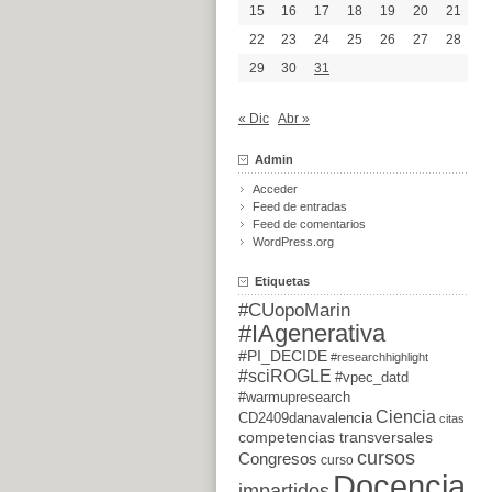
15
16
17
18
19
20
21
22
23
24
25
26
27
28
29
30
31
« Dic
Abr »
Admin
Acceder
Feed de entradas
Feed de comentarios
WordPress.org
Etiquetas
#CUopoMarin
#IAgenerativa
#PI_DECIDE
#researchhighlight
#sciROGLE
#vpec_datd
#warmupresearch
Ciencia
CD2409danavalencia
citas
competencias transversales
cursos
Congresos
curso
Docencia
impartidos