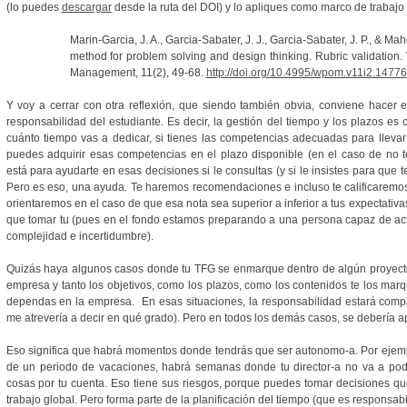
(lo puedes
descargar
desde la ruta del DOI) y lo apliques como marco de trabajo
Marin-Garcia, J. A., Garcia-Sabater, J. J., Garcia-Sabater, J. P., & Ma
method for problem solving and design thinking. Rubric validati
Management, 11(2), 49-68.
http://doi.org/10.4995/wpom.v11i2.14776
Y voy a cerrar con otra reflexión, que siendo también obvia, conviene hacer e
responsabilidad del estudiante. Es decir, la gestión del tiempo y los plazos es
cuánto tiempo vas a dedicar, si tienes las competencias adecuadas para llevar 
puedes adquirir esas competencias en el plazo disponible (en el caso de no te
está para ayudarte en esas decisiones si le consultas (y si le insistes para que
Pero es eso, una ayuda. Te haremos recomendaciones e incluso te calificaremo
orientaremos en el caso de que esa nota sea superior a inferior a tus expectativas
que tomar tu (pues en el fondo estamos preparando a una persona capaz de ac
complejidad e incertidumbre).
Quizás haya algunos casos donde tu TFG se enmarque dentro de algún proyecto
empresa y tanto los objetivos, como los plazos, como los contenidos te los marq
dependas en la empresa. En esas situaciones, la responsabilidad estará compar
me atrevería a decir en qué grado). Pero en todos los demás casos, se debería apli
Eso significa que habrá momentos donde tendrás que ser autonomo-a. Por ejemplo,
de un periodo de vacaciones, habrá semanas donde tu director-a no va a pode
cosas por tu cuenta. Eso tiene sus riesgos, porque puedes tomar decisiones qu
trabajo global. Pero forma parte de la planificación del tiempo (que es responsabi