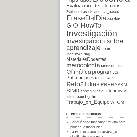
Evaluacion_de_alumnos
evidence_based
Evidence-based
FraseDelDia
gestión
HowTo
GIOI
Investigación
investigación sobre
aprendizaje
Lean
Manufacturing
MaterialesDocentes
metodología
Mooc
MOODLE
Ofimática
programas
Publicaciones
remotework
Reto21dias
RRHH
SAKAI
SIMIO
teamwork
soft-skills
SoTL
tfg
tfm
teletrabajo
Trabajo_en_Equipo
WPOM
Entradas recientes
Por qué hace falta saber mucho para
poder cuestionar bien
La IA en el analisis cualitativo, el
significado no se mina