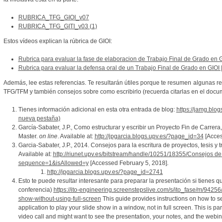
RUBRICA_TFG_GIOI_v07
RUBRICA_TFG_GITI_v03 (1)
Estos vídeos explican la rúbrica de GIOI:
Rubrica para evaluar la fase de elaboracion de Trabajo Final de Grado en G
Rubrica para evaluar la defensa oral de un Trabajo Final de Grado en GIOI 
Además, lee estas referencias. Te resultarán útiles porque te resumen algunas
TFG/TFM y también consejos sobre como escribirlo (recuerda citarlas en el docum
Tienes información adicional en esta otra entrada de blog:
https://jamg.blo
nueva pestaña)
García-Sabater, J.P., Como estructurar y escribir un Proyecto Fin de Carrer
Master.
on line
. Available at:
http://jpgarcia.blogs.upv.es/?page_id=34
[Acces
Garcia-Sabater, J.P., 2014. Consejos para la escritura de proyectos, tesis y 
Available at:
http://riunet.upv.es/bitstream/handle/10251/18355/Consejos de
sequence=1&isAllowed=y
[Accessed February 5, 2018].
http://jpgarcia.blogs.upv.es/?page_id=2741
Esto te puede resultar interesante para preparar la presentación si tienes 
conferencia)
https://ito-engineering.screenstepslive.com/s/ito_fase/m/9425
show-without-using-full-screen
This guide provides instructions on how to s
application to play your slide show in a window, not in full screen. This is part
video call and might want to see the presentation, your notes, and the webin