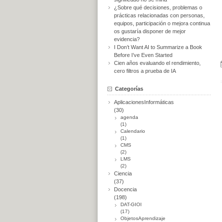
¿Sobre qué decisiones, problemas o
prácticas relacionadas con personas,
equipos, participación o mejora continua
os gustaría disponer de mejor
evidencia?
I Don’t Want AI to Summarize a Book
Before I’ve Even Started
Cien años evaluando el rendimiento,
cero filtros a prueba de IA
Categorías
AplicacionesInformáticas
(30)
agenda
(1)
Calendario
(1)
CMS
(2)
LMS
(2)
Ciencia
(37)
Docencia
(198)
DAT-GIOI
(17)
ObjetosAprendizaje