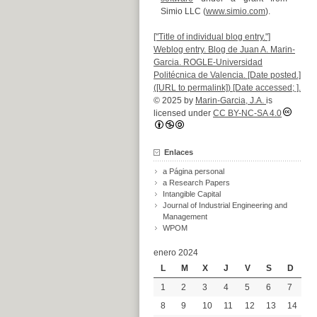
Simio LLC (
www.simio.com
).
["Title of individual blog entry."]
Weblog entry. Blog de Juan A. Marin-
Garcia. ROGLE-Universidad
Politécnica de Valencia. [Date posted.]
([URL to permalink]) [Date accessed; ].
© 2025 by
Marin-Garcia, J.A.
is
licensed under
CC BY-NC-SA 4.0
Enlaces
a Página personal
a Research Papers
Intangible Capital
Journal of Industrial Engineering and
Management
WPOM
enero 2024
L
M
X
J
V
S
D
1
2
3
4
5
6
7
8
9
10
11
12
13
14