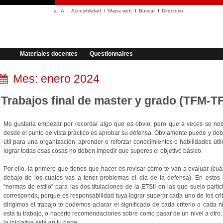
a
·
A
Accesibilidad
Mapa web
Buscar
Directorio
Materiales docentes
Questionnaires
Mes:
enero 2024
Trabajos final de master y grado (TFM-T
Me gustaría empezar por recordar algo que es obvio, pero que a veces se nos 
desde el punto de vista práctico es aprobar su defensa. Obviamente puede y deb
útil para una organización, aprender o reforzar conocimientos o habilidades útile
lograr todas esas cosas no deben impedir que superes el objetivo básico.
Por ello, la primero que tienes que hacer es revisar cómo te van a evaluar (c
debajo de los cuales vas a tener problemas el día de la defensa). En estos 
“normas de estilo” para las dos titulaciones de la ETSII en las que suelo parti
corresponda, porque es responsabilidad tuya lograr superar cada uno de los crit
dirigimos el trabajo te podemos aclarar el significado de cada criterio o cada 
está tu trabajo, o hacerte recomendaciones sobre como pasar de un nivel a otro.
la iniciativa está en tu parte: