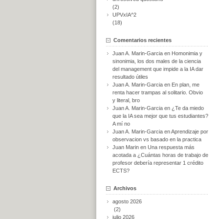
(2)
UPVxIA^2
(18)
Comentarios recientes
Juan A. Marin-Garcia
en
Homonimia y
sinonimia, los dos males de la ciencia
del management que impide a la IA dar
resultado útiles
Juan A. Marin-Garcia
en
En plan, me
renta hacer trampas al solitario. Obvio
y literal, bro
Juan A. Marin-Garcia
en
¿Te da miedo
que la IA sea mejor que tus estudiantes?
A mí no
Juan A. Marin-Garcia
en
Aprendizaje por
observacion vs basado en la practica
Juan Marin
en
Una respuesta más
acotada a ¿Cuántas horas de trabajo de
profesor debería representar 1 crédito
ECTS?
Archivos
agosto 2026
(2)
julio 2026