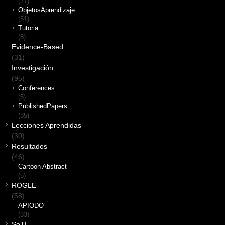
(17)
ObjetosAprendizaje
(51)
Tutoria
(8)
Evidence-Based
(31)
Investigación
(95)
Conferences
(5)
PublishedPapers
(35)
Lecciones Aprendidas
(30)
Resultados
(46)
Cartoon Abstract
(5)
ROGLE
(58)
APIODO
(33)
SoTL