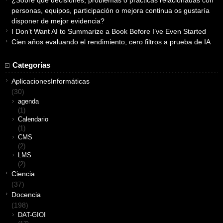
personas, equipos, participación o mejora continua os gustaría
disponer de mejor evidencia?
I Don’t Want AI to Summarize a Book Before I’ve Even Started
Cien años evaluando el rendimiento, cero filtros a prueba de IA
Categorías
AplicacionesInformáticas
(30)
agenda
(1)
Calendario
(1)
CMS
(2)
LMS
(2)
Ciencia
(37)
Docencia
(198)
DAT-GIOI