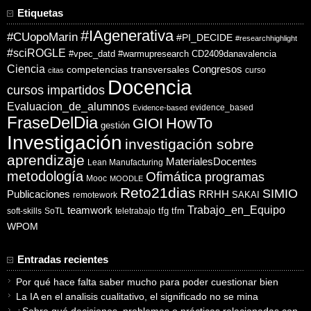
Etiquetas
#IAgenerativa
#CUopoMarin
#PI_DECIDE
#researchhighlight
#sciROGLE
#vpec_datd
#warmupresearch
CD2409danavalencia
Ciencia
competencias transversales
Congresos
curso
citas
Docencia
cursos impartidos
Evaluacion_de_alumnos
evidence_based
Evidence-based
FraseDelDia
HowTo
GIOI
gestión
Investigación
investigación sobre
aprendizaje
MaterialesDocentes
Lean Manufacturing
metodología
Ofimática
programas
Mooc
MOODLE
Reto21dias
SIMIO
Publicaciones
RRHH
SAKAI
remotework
Trabajo_en_Equipo
teamwork
tfg
tfm
soft-skills
SoTL
teletrabajo
WPOM
Entradas recientes
Por qué hace falta saber mucho para poder cuestionar bien
La IA en el analisis cualitativo, el significado no se mina
¿Sobre qué decisiones, problemas o prácticas relacionadas con