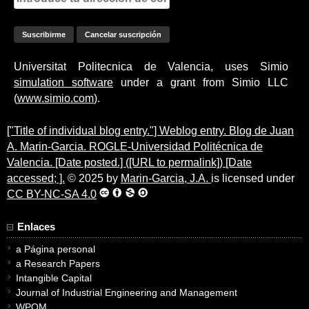
Universitat Politecnica de Valencia, uses Simio
simulation software
under a grant from Simio LLC
(
www.simio.com
).
["Title of individual blog entry."] Weblog entry. Blog de Juan
A. Marin-Garcia. ROGLE-Universidad Politécnica de
Valencia. [Date posted.] ([URL to permalink]) [Date
accessed; ].
© 2025 by
Marin-Garcia, J.A.
is licensed under
CC BY-NC-SA 4.0
Enlaces
a Página personal
a Research Papers
Intangible Capital
Journal of Industrial Engineering and Management
WPOM