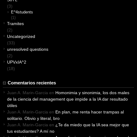
(3)
E^4students
(1)
Tramites
(2)
Uncategorized
(33)
unresolved questions
(2)
UPVxIA^2
(18)
Comentarios recientes
Juan A. Marin-Garcia
en
Homonimia y sinonimia, los dos males
de la ciencia del management que impide a la IA dar resultado
útiles
Juan A. Marin-Garcia
en
En plan, me renta hacer trampas al
solitario. Obvio y literal, bro
Juan A. Marin-Garcia
en
¿Te da miedo que la IA sea mejor que
tus estudiantes? A mí no