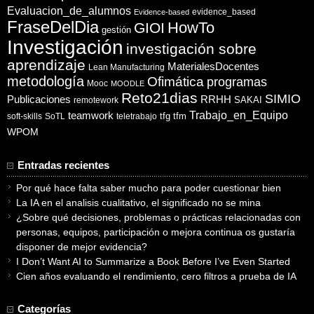
Evaluacion_de_alumnos
evidence_based
Evidence-based
FraseDelDia
HowTo
GIOI
gestión
Investigación
investigación sobre
aprendizaje
MaterialesDocentes
Lean Manufacturing
metodología
Ofimática
programas
Mooc
MOODLE
Reto21dias
SIMIO
Publicaciones
RRHH
SAKAI
remotework
Trabajo_en_Equipo
teamwork
tfg
tfm
soft-skills
SoTL
teletrabajo
WPOM
Entradas recientes
Por qué hace falta saber mucho para poder cuestionar bien
La IA en el analisis cualitativo, el significado no se mina
¿Sobre qué decisiones, problemas o prácticas relacionadas con
personas, equipos, participación o mejora continua os gustaría
disponer de mejor evidencia?
I Don’t Want AI to Summarize a Book Before I’ve Even Started
Cien años evaluando el rendimiento, cero filtros a prueba de IA
Categorías