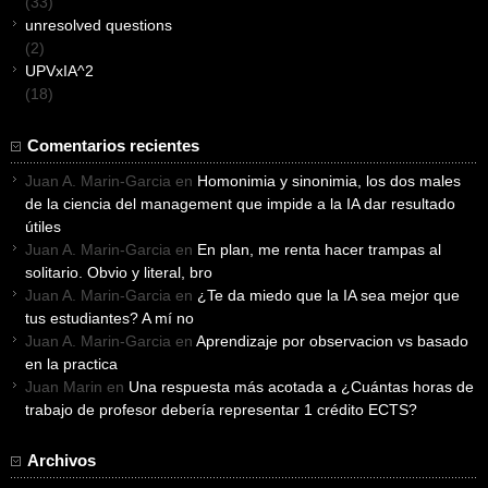
(33)
unresolved questions
(2)
UPVxIA^2
(18)
Comentarios recientes
Juan A. Marin-Garcia
en
Homonimia y sinonimia, los dos males
de la ciencia del management que impide a la IA dar resultado
útiles
Juan A. Marin-Garcia
en
En plan, me renta hacer trampas al
solitario. Obvio y literal, bro
Juan A. Marin-Garcia
en
¿Te da miedo que la IA sea mejor que
tus estudiantes? A mí no
Juan A. Marin-Garcia
en
Aprendizaje por observacion vs basado
en la practica
Juan Marin
en
Una respuesta más acotada a ¿Cuántas horas de
trabajo de profesor debería representar 1 crédito ECTS?
Archivos