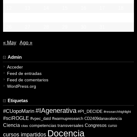
12
13
14
15
16
17
18
19
20
21
22
23
24
25
26
27
28
29
30
31
« May
Ago »
Admin
Acceder
Feed de entradas
Feed de comentarios
WordPress.org
Etiquetas
#IAgenerativa
#CUopoMarin
#PI_DECIDE
#researchhighlight
#sciROGLE
#vpec_datd
#warmupresearch
CD2409danavalencia
Ciencia
competencias transversales
Congresos
curso
citas
Docencia
cursos impartidos