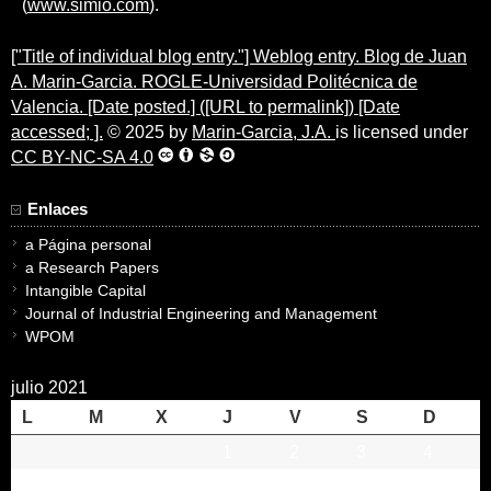
(
www.simio.com
).
["Title of individual blog entry."] Weblog entry. Blog de Juan
A. Marin-Garcia. ROGLE-Universidad Politécnica de
Valencia. [Date posted.] ([URL to permalink]) [Date
accessed; ].
© 2025 by
Marin-Garcia, J.A.
is licensed under
CC BY-NC-SA 4.0
Enlaces
a Página personal
a Research Papers
Intangible Capital
Journal of Industrial Engineering and Management
WPOM
julio 2021
L
M
X
J
V
S
D
1
2
3
4
5
6
7
8
9
10
11