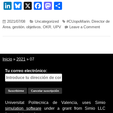
LinkedIn
Bluesky
X
Facebook
Mastodon
Compartir
2021/07/08
Uncategorized
#CUopoMarin
,
Director de
on Mis 
Area
,
gestión
,
objetivos
,
OKR
,
UPV
Leave a Comment
Inicio
»
2021
»
07
Tu correo electrónico:
Universitat Politecnica de Valencia, uses Simio
simulation software
under a grant from Simio LLC