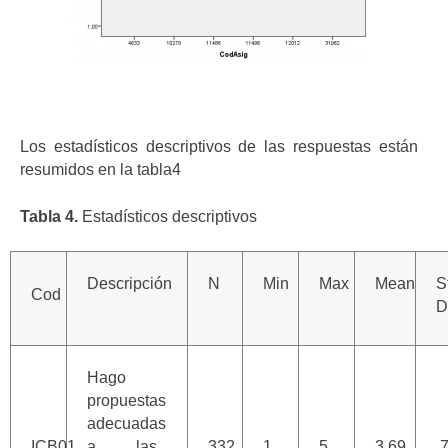
Los estadísticos descriptivos de las respuestas están
resumidos en la tabla4
Tabla 4.
Estadísticos descriptivos
Descripción
N
Min
Max
Mean
S
Cod
D
Hago
propuestas
adecuadas
ICB01
a las
332
1
5
3,69
,