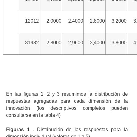
12012
2,0000
2,4000
2,8000
3,2000
3
31982
2,8000
2,9600
3,4000
3,8000
4
En las figuras 1, 2 y 3 resumimos la distribución de
respuestas agregadas para cada dimensión de la
innovación (los descriptivos completos pueden
consultarse en la tabla 4)
Figuras 1
. Distribución de las respuestas para la
dimensión individual (valores de 1 a 5)