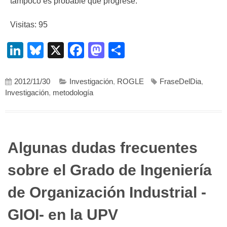
tampoco es probable que progrese.
Visitas: 95
LinkedIn
Bluesky
X
Facebook
Mastodon
Compartir
2012/11/30
Investigación
,
ROGLE
FraseDelDia
,
Investigación
,
metodología
Algunas dudas frecuentes
sobre el Grado de Ingeniería
de Organización Industrial -
GIOI- en la UPV