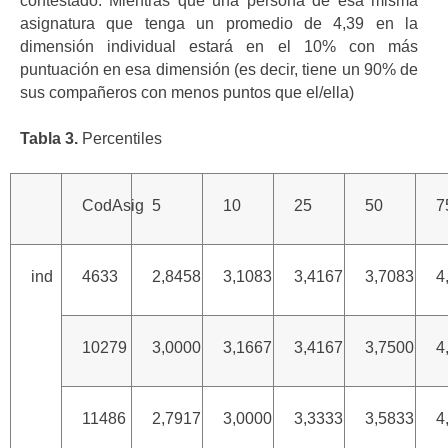
contestado. Mientras que una persona de esa misma
asignatura que tenga un promedio de 4,39 en la
dimensión individual estará en el 10% con más
puntuación en esa dimensión (es decir, tiene un 90% de
sus compañeros con menos puntos que el/ella)
Tabla 3.
Percentiles
CodAsig
5
10
25
50
7
ind
4633
2,8458
3,1083
3,4167
3,7083
4
10279
3,0000
3,1667
3,4167
3,7500
4
11486
2,7917
3,0000
3,3333
3,5833
4