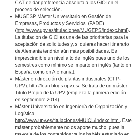
CAT de dar preferencia absoluta a los GIOI en el
proceso de selección.
MUGESP Máster Universitario en Gestión de
Empresas, Productos y Servicios (FADE)
(
http://www.upv.es/titulaciones/MUGEPS/indexc.html
).
La titulación de GIOI es una de las prioritarias para la
aceptación de solicitudes y, si quieres hacer itinerario
de Alemania tendrán aún más posibilidades. Es
imprescindible un nivel alto de inglés pues uno de los
semestres como mínimo se imparte en inglés (tanto en
España como en Alemania).
Máster en dirección de plantas industriales (CFP-
UPV):
http://lean.blogs.upv.es/
. Se trata de un máster
Titulo Propio de la UPV (empieza la primera edición
en septiembre 2014)
Máster Universitario en Ingeniería de Organización y
Logística:
http://www.upv.es/titulaciones/MUIOL/indexc.html
. Este
máster probablemente no os aporte mucho, pues la
mayoría de los contenidos ya los habéis estudiado en