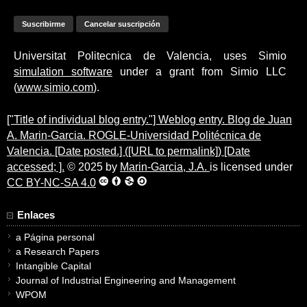
Universitat Politecnica de Valencia, uses Simio
simulation software
under a grant from Simio LLC
(
www.simio.com
).
["Title of individual blog entry."] Weblog entry. Blog de Juan
A. Marin-Garcia. ROGLE-Universidad Politécnica de
Valencia. [Date posted.] ([URL to permalink]) [Date
accessed; ].
© 2025 by
Marin-Garcia, J.A.
is licensed under
CC BY-NC-SA 4.0
Enlaces
a Página personal
a Research Papers
Intangible Capital
Journal of Industrial Engineering and Management
WPOM