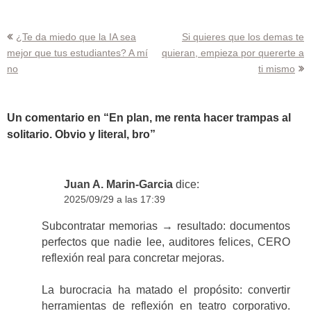
Navegación
¿Te da miedo que la IA sea
Si quieres que los demas te
mejor que tus estudiantes? A mí
quieran, empieza por quererte a
de
no
ti mismo
entradas
Un comentario en “
En plan, me renta hacer trampas al
solitario. Obvio y literal, bro
”
Juan A. Marin-Garcia
dice:
2025/09/29 a las 17:39
Subcontratar memorias → resultado: documentos
perfectos que nadie lee, auditores felices, CERO
reflexión real para concretar mejoras.
La burocracia ha matado el propósito: convertir
herramientas de reflexión en teatro corporativo.