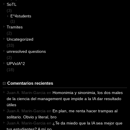
SoTL
(3)
E^4students
(1)
Tramites
(2)
Uncategorized
(33)
unresolved questions
(2)
UPVxIA^2
(18)
Comentarios recientes
Juan A. Marin-Garcia
en
Homonimia y sinonimia, los dos males
de la ciencia del management que impide a la IA dar resultado
útiles
Juan A. Marin-Garcia
en
En plan, me renta hacer trampas al
solitario. Obvio y literal, bro
Juan A. Marin-Garcia
en
¿Te da miedo que la IA sea mejor que
tus estudiantes? A mí no