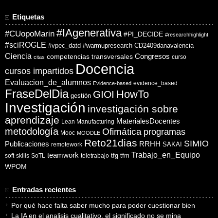
Etiquetas
#IAgenerativa
#CUopoMarin
#PI_DECIDE
#researchhighlight
#sciROGLE
#vpec_datd
#warmupresearch
CD2409danavalencia
Ciencia
competencias transversales
Congresos
curso
citas
Docencia
cursos impartidos
Evaluacion_de_alumnos
evidence_based
Evidence-based
FraseDelDia
HowTo
GIOI
gestión
Investigación
investigación sobre
aprendizaje
MaterialesDocentes
Lean Manufacturing
metodología
Ofimática
programas
Mooc
MOODLE
Reto21dias
SIMIO
Publicaciones
RRHH
SAKAI
remotework
Trabajo_en_Equipo
teamwork
tfg
tfm
soft-skills
SoTL
teletrabajo
WPOM
Entradas recientes
Por qué hace falta saber mucho para poder cuestionar bien
La IA en el analisis cualitativo, el significado no se mina