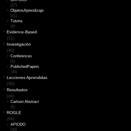
DAT-GIOI
(17)
ObjetosAprendizaje
(51)
Tutoria
(8)
Evidence-Based
(31)
Investigación
(95)
Conferences
(5)
PublishedPapers
(35)
Lecciones Aprendidas
(30)
Resultados
(46)
Cartoon Abstract
(5)
ROGLE
(58)
APIODO
(33)