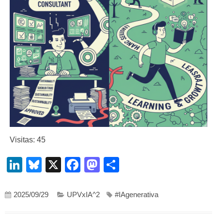
Visitas: 45
LinkedIn
Bluesky
X
Facebook
Mastodon
Compartir
2025/09/29
UPVxIA^2
#IAgenerativa