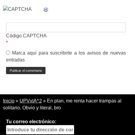
Código CAPTCHA
*
Marca aquí para suscribirte a los avisos de nuevas
entradas
Inicio
»
UPVxIA^2
»
En plan, me renta hacer trampas al
solitario. Obvio y literal, bro
Tu correo electrónico: