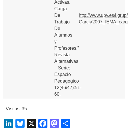
Activas.
Carga
De
http://www.upv.es/i.grup
Trabajo
Garcia2007_IEMA_cargaE
De
Alumnos
y
Profesores.”
Revista
Alternativas
– Serie:
Espacio
Pedagogico
12(46/47):51-
60.
Visitas: 35
LinkedIn
Bluesky
X
Facebook
Mastodon
Compartir