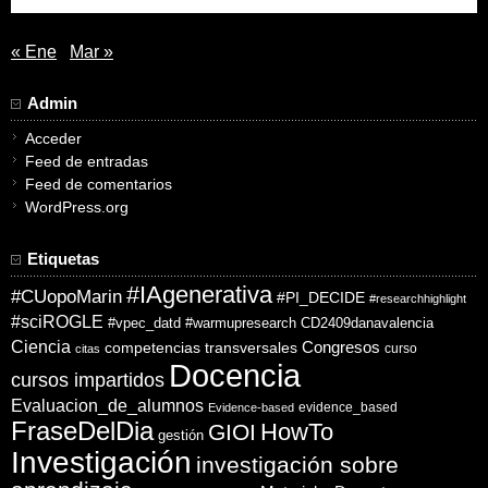
« Ene
Mar »
Admin
Acceder
Feed de entradas
Feed de comentarios
WordPress.org
Etiquetas
#IAgenerativa
#CUopoMarin
#PI_DECIDE
#researchhighlight
#sciROGLE
#vpec_datd
#warmupresearch
CD2409danavalencia
Ciencia
competencias transversales
Congresos
curso
citas
Docencia
cursos impartidos
Evaluacion_de_alumnos
evidence_based
Evidence-based
FraseDelDia
HowTo
GIOI
gestión
Investigación
investigación sobre