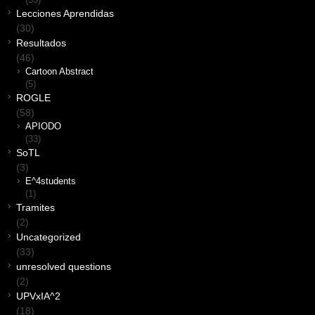
(35)
Lecciones Aprendidas
(30)
Resultados
(46)
Cartoon Abstract
(5)
ROGLE
(58)
APIODO
(33)
SoTL
(3)
E^4students
(1)
Tramites
(2)
Uncategorized
(33)
unresolved questions
(2)
UPVxIA^2
(18)