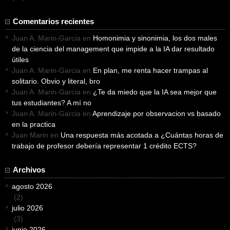
Comentarios recientes
Juan A. Marin-Garcia
en
Homonimia y sinonimia, los dos males
de la ciencia del management que impide a la IA dar resultado
útiles
Juan A. Marin-Garcia
en
En plan, me renta hacer trampas al
solitario. Obvio y literal, bro
Juan A. Marin-Garcia
en
¿Te da miedo que la IA sea mejor que
tus estudiantes? A mí no
Juan A. Marin-Garcia
en
Aprendizaje por observacion vs basado
en la practica
Juan Marin
en
Una respuesta más acotada a ¿Cuántas horas de
trabajo de profesor debería representar 1 crédito ECTS?
Archivos
agosto 2026
(2)
julio 2026
(3)
junio 2026