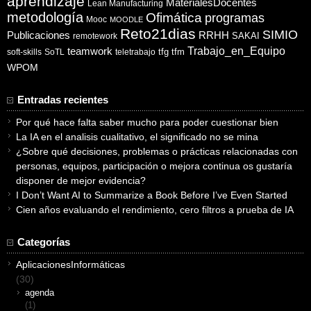
aprendizaje
MaterialesDocentes
Lean Manufacturing
metodología
Ofimática
programas
Mooc
MOODLE
Reto21dias
SIMIO
Publicaciones
RRHH
SAKAI
remotework
Trabajo_en_Equipo
teamwork
tfg
tfm
soft-skills
SoTL
teletrabajo
WPOM
Entradas recientes
Por qué hace falta saber mucho para poder cuestionar bien
La IA en el analisis cualitativo, el significado no se mina
¿Sobre qué decisiones, problemas o prácticas relacionadas con
personas, equipos, participación o mejora continua os gustaría
disponer de mejor evidencia?
I Don’t Want AI to Summarize a Book Before I’ve Even Started
Cien años evaluando el rendimiento, cero filtros a prueba de IA
Categorías
AplicacionesInformáticas
(30)
agenda
(1)