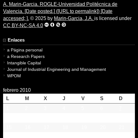
A. Marin-Garcia. ROGLE-Universidad Politécnica de
Valencia. [Date posted.] ([URL to permalink]) [Date
accessed; ].
© 2025 by
Marin-Garcia, J.A.
is licensed under
CC BY-NC-SA 4.0
Enlaces
a Página personal
a Research Papers
Intangible Capital
Journal of Industrial Engineering and Management
WPOM
febrero 2010
L
M
X
J
V
S
D
1
2
3
4
5
6
7
8
9
10
11
12
13
14
15
16
17
18
19
20
21
22
23
24
25
26
27
28