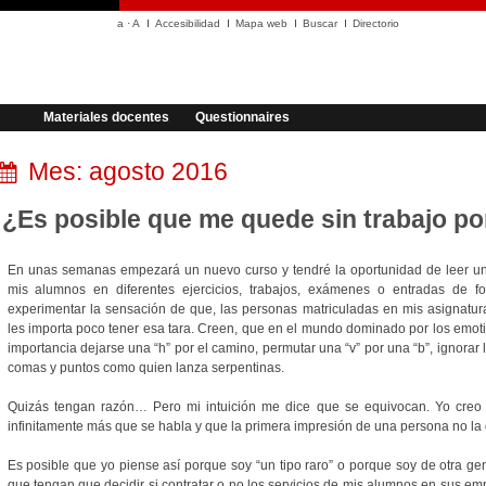
a
·
A
Accesibilidad
Mapa web
Buscar
Directorio
Materiales docentes
Questionnaires
Mes:
agosto 2016
¿Es posible que me quede sin trabajo po
En unas semanas empezará un nuevo curso y tendré la oportunidad de leer una
mis alumnos en diferentes ejercicios, trabajos, exámenes o entradas de fo
experimentar la sensación de que, las personas matriculadas en mis asignatur
les importa poco tener esa tara. Creen, que en el mundo dominado por los emotic
importancia dejarse una “h” por el camino, permutar una “v” por una “b”, ignorar la
comas y puntos como quien lanza serpentinas.
Quizás tengan razón… Pero mi intuición me dice que se equivocan. Yo creo 
infinitamente más que se habla y que la primera impresión de una persona no la
Es posible que yo piense así porque soy “un tipo raro” o porque soy de otra ge
que tengan que decidir si contratar o no los servicios de mis alumnos en sus em