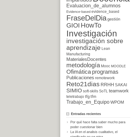
Evaluacion_de_alumnos
evidence_based
Evidence-based
FraseDelDia
gestión
HowTo
GIOI
Investigación
investigación sobre
aprendizaje
Lean
Manufacturing
MaterialesDocentes
metodología
Mooc
MOODLE
Ofimática
programas
Publicaciones
remotework
Reto21dias
RRHH
SAKAI
SIMIO
teamwork
soft-skills
SoTL
tfg
tfm
teletrabajo
Trabajo_en_Equipo
WPOM
Entradas recientes
Por qué hace falta saber mucho para
poder cuestionar bien
La IA en el analisis cualitativo, el
significado no se mina