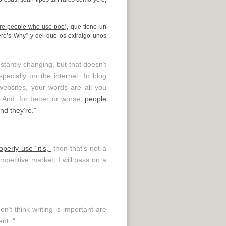
-hire-people-who-use-poo
), que tiene un
ere’s Why” y del que os extraigo unos
stantly changing, but that doesn’t
ecially on the internet. In blog
ebsites, your words are all you
 And, for better or worse,
people
nd they’re.”
operly use “it’s,”
then that’s not a
mpetitive market, I will pass on a
n’t think writing is important are
ant. “