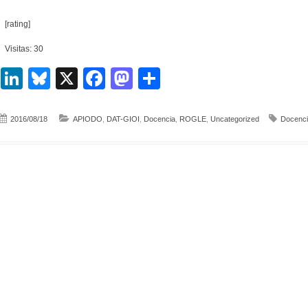
[rating]
Visitas: 30
LinkedIn
Bluesky
X
Facebook
Mastodon
Compartir
2016/08/18
APIODO
,
DAT-GIOI
,
Docencia
,
ROGLE
,
Uncategorized
Docenci