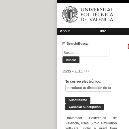
Saltar
al
contenido
About
Info
Search/Busca:
Buscar:
Inicio
»
2016
»
08
Tu correo electrónico:
Universitat Politecnica de
Valencia, uses Simio
simulation
software
under a grant from