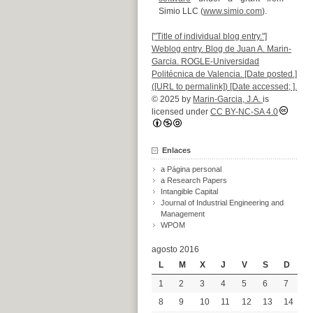
Simio LLC (
www.simio.com
).
["Title of individual blog entry."]
Weblog entry. Blog de Juan A. Marin-
Garcia. ROGLE-Universidad
Politécnica de Valencia. [Date posted.]
([URL to permalink]) [Date accessed; ].
© 2025 by
Marin-Garcia, J.A.
is
licensed under
CC BY-NC-SA 4.0
Enlaces
a Página personal
a Research Papers
Intangible Capital
Journal of Industrial Engineering and
Management
WPOM
agosto 2016
L
M
X
J
V
S
D
1
2
3
4
5
6
7
8
9
10
11
12
13
14