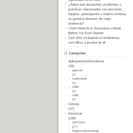
¿Sobre qué decisiones, problemas o
prácticas relacionadas con personas,
equipos, participación o mejora continua
os gustaría disponer de mejor
evidencia?
I Don’t Want AI to Summarize a Book
Before I’ve Even Started
Cien años evaluando el rendimiento,
cero filtros a prueba de IA
Categorías
AplicacionesInformáticas
(30)
agenda
(1)
Calendario
(1)
CMS
(2)
LMS
(2)
Ciencia
(37)
Docencia
(198)
DAT-GIOI
(17)
ObjetosAprendizaje