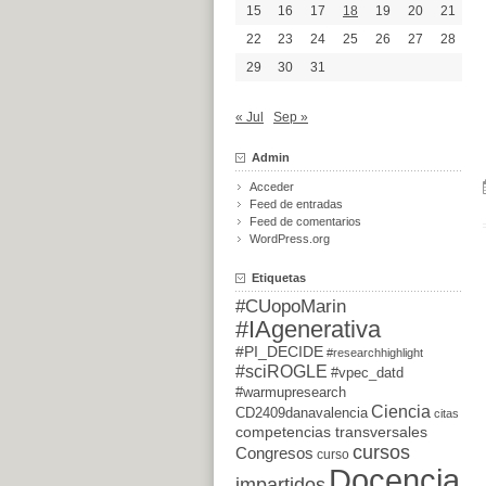
15
16
17
18
19
20
21
22
23
24
25
26
27
28
29
30
31
« Jul
Sep »
Admin
Acceder
Feed de entradas
Feed de comentarios
WordPress.org
Etiquetas
#CUopoMarin
#IAgenerativa
#PI_DECIDE
#researchhighlight
#sciROGLE
#vpec_datd
#warmupresearch
Ciencia
CD2409danavalencia
citas
competencias transversales
cursos
Congresos
curso
Docencia
impartidos