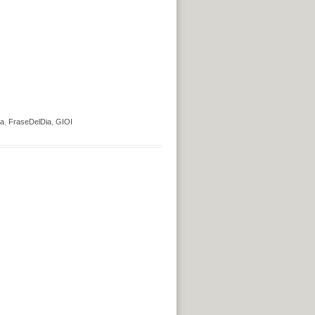
a
,
FraseDelDia
,
GIOI