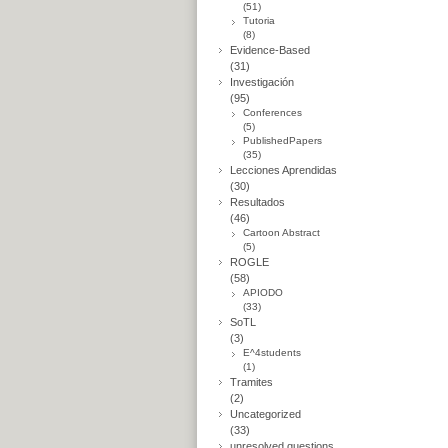
(51)
Tutoria
(8)
Evidence-Based
(31)
Investigación
(95)
Conferences
(5)
PublishedPapers
(35)
Lecciones Aprendidas
(30)
Resultados
(46)
Cartoon Abstract
(5)
ROGLE
(58)
APIODO
(33)
SoTL
(3)
E^4students
(1)
Tramites
(2)
Uncategorized
(33)
unresolved questions