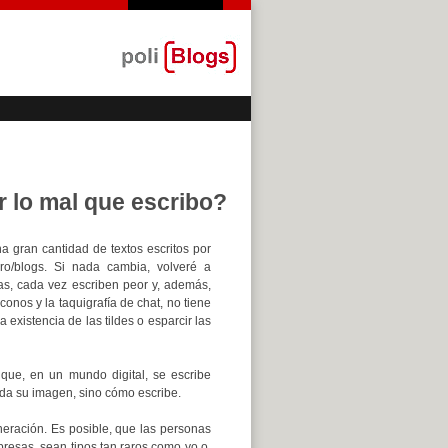
r lo mal que escribo?
 gran cantidad de textos escritos por
ro/blogs. Si nada cambia, volveré a
as, cada vez escriben peor y, además,
onos y la taquigrafía de chat, no tiene
 existencia de las tildes o esparcir las
que, en un mundo digital, se escribe
 da su imagen, sino cómo escribe.
neración. Es posible, que las personas
presas, sean tipos tan raros como yo o,