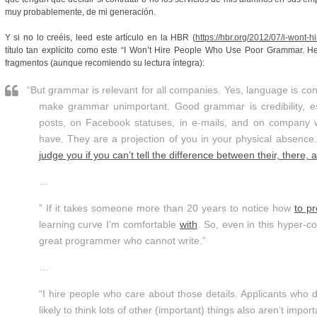
muy probablemente, de mi generación.
Y si no lo creéis, leed este artículo en la HBR (
https://hbr.org/2012/07/i-wont
título tan explícito como este “I Won’t Hire People Who Use Poor Grammar. H
fragmentos (aunque recomiendo su lectura íntegra):
“But grammar is relevant for all companies. Yes, language is con
make grammar unimportant. Good grammar is credibility, esp
posts, on Facebook statuses, in e-mails, and on company w
have. They are a projection of you in your physical absence.
judge you if you can’t tell the difference between their, there, a
…
” If it takes someone more than 20 years to notice how
to pr
learning curve I’m comfortable
with
. So, even in this hyper-co
great programmer who cannot write.”
…
“I hire people who care about those details. Applicants who do
likely to think lots of other (important) things also aren’t import