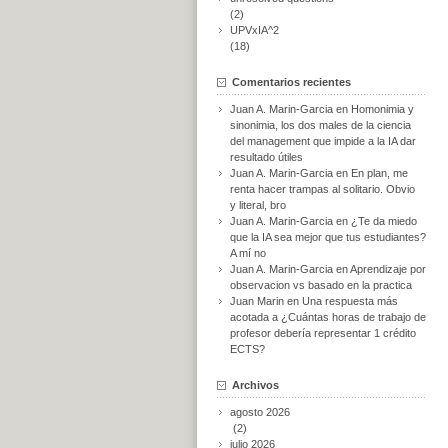
(2)
UPVxIA^2
(18)
Comentarios recientes
Juan A. Marin-Garcia
en
Homonimia y
sinonimia, los dos males de la ciencia
del management que impide a la IA dar
resultado útiles
Juan A. Marin-Garcia
en
En plan, me
renta hacer trampas al solitario. Obvio
y literal, bro
Juan A. Marin-Garcia
en
¿Te da miedo
que la IA sea mejor que tus estudiantes?
A mí no
Juan A. Marin-Garcia
en
Aprendizaje por
observacion vs basado en la practica
Juan Marin
en
Una respuesta más
acotada a ¿Cuántas horas de trabajo de
profesor debería representar 1 crédito
ECTS?
Archivos
agosto 2026
(2)
julio 2026