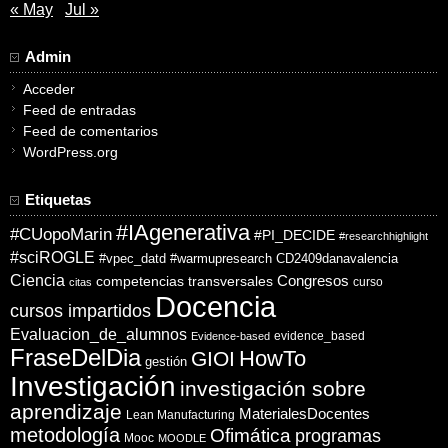
« May
Jul »
Admin
Acceder
Feed de entradas
Feed de comentarios
WordPress.org
Etiquetas
#IAgenerativa
#CUopoMarin
#PI_DECIDE
#researchhighlight
#sciROGLE
#vpec_datd
#warmupresearch
CD2409danavalencia
Ciencia
competencias transversales
Congresos
curso
citas
Docencia
cursos impartidos
Evaluacion_de_alumnos
evidence_based
Evidence-based
FraseDelDia
HowTo
GIOI
gestión
Investigación
investigación sobre
aprendizaje
MaterialesDocentes
Lean Manufacturing
metodología
Ofimática
programas
Mooc
MOODLE