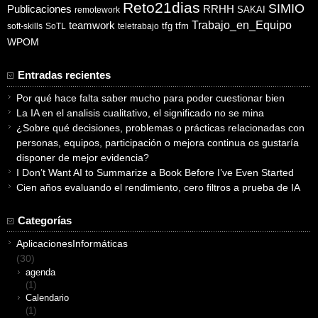
Reto21dias
SIMIO
Publicaciones
RRHH
SAKAI
remotework
Trabajo_en_Equipo
teamwork
tfg
tfm
soft-skills
SoTL
teletrabajo
WPOM
Entradas recientes
Por qué hace falta saber mucho para poder cuestionar bien
La IA en el analisis cualitativo, el significado no se mina
¿Sobre qué decisiones, problemas o prácticas relacionadas con
personas, equipos, participación o mejora continua os gustaría
disponer de mejor evidencia?
I Don’t Want AI to Summarize a Book Before I’ve Even Started
Cien años evaluando el rendimiento, cero filtros a prueba de IA
Categorías
AplicacionesInformáticas
(30)
agenda
(1)
Calendario
(1)