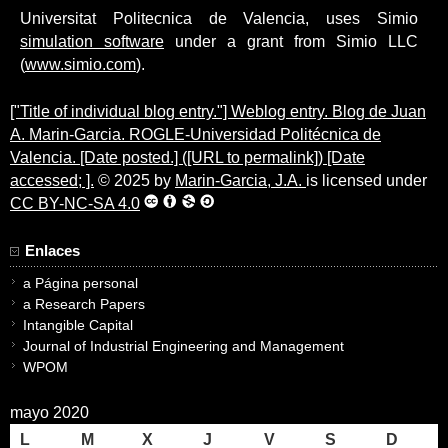
Universitat Politecnica de Valencia, uses Simio
simulation software
under a grant from Simio LLC
(
www.simio.com
).
["Title of individual blog entry."] Weblog entry. Blog de Juan
A. Marin-Garcia. ROGLE-Universidad Politécnica de
Valencia. [Date posted.] ([URL to permalink]) [Date
accessed; ].
© 2025 by
Marin-Garcia, J.A.
is licensed under
CC BY-NC-SA 4.0
Enlaces
a Página personal
a Research Papers
Intangible Capital
Journal of Industrial Engineering and Management
WPOM
mayo 2020
L
M
X
J
V
S
D