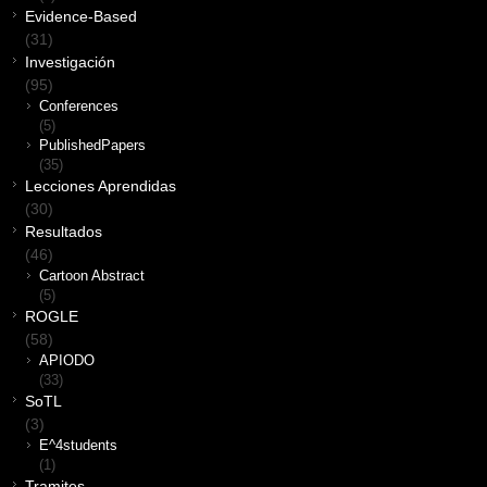
Evidence-Based
(31)
Investigación
(95)
Conferences
(5)
PublishedPapers
(35)
Lecciones Aprendidas
(30)
Resultados
(46)
Cartoon Abstract
(5)
ROGLE
(58)
APIODO
(33)
SoTL
(3)
E^4students
(1)
Tramites