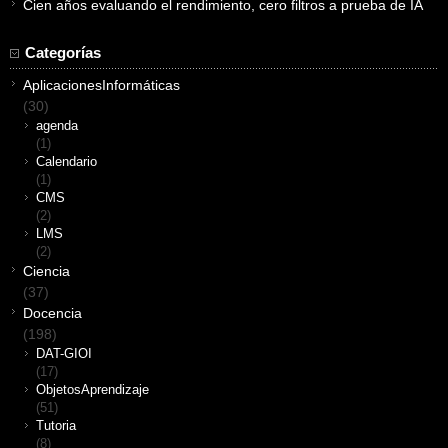
Cien años evaluando el rendimiento, cero filtros a prueba de IA
Categorías
AplicacionesInformáticas
(30)
agenda
(1)
Calendario
(1)
CMS
(2)
LMS
(2)
Ciencia
(37)
Docencia
(198)
DAT-GIOI
(17)
ObjetosAprendizaje
(51)
Tutoria
(8)