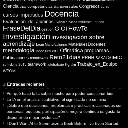
Ciencia
competencias transversales
Congresos
curso
citas
Docencia
cursos impartidos
Evaluacion_de_alumnos
evidence_based
Evidence-based
FraseDelDia
HowTo
GIOI
gestión
Investigación
investigación sobre
aprendizaje
MaterialesDocentes
Lean Manufacturing
metodología
Ofimática
programas
Mooc
MOODLE
Reto21dias
SIMIO
Publicaciones
RRHH
SAKAI
remotework
Trabajo_en_Equipo
teamwork
tfg
tfm
soft-skills
SoTL
teletrabajo
WPOM
Entradas recientes
Por qué hace falta saber mucho para poder cuestionar bien
La IA en el analisis cualitativo, el significado no se mina
¿Sobre qué decisiones, problemas o prácticas relacionadas con
personas, equipos, participación o mejora continua os gustaría
disponer de mejor evidencia?
I Don’t Want AI to Summarize a Book Before I’ve Even Started