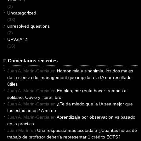
(2)
Uncategorized
(33)
unresolved questions
(2)
UPVxIA^2
(18)
Comentarios recientes
Juan A. Marin-Garcia
en
Homonimia y sinonimia, los dos males
de la ciencia del management que impide a la IA dar resultado
útiles
Juan A. Marin-Garcia
en
En plan, me renta hacer trampas al
solitario. Obvio y literal, bro
Juan A. Marin-Garcia
en
¿Te da miedo que la IA sea mejor que
tus estudiantes? A mí no
Juan A. Marin-Garcia
en
Aprendizaje por observacion vs basado
en la practica
Juan Marin
en
Una respuesta más acotada a ¿Cuántas horas de
trabajo de profesor debería representar 1 crédito ECTS?