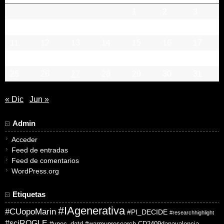
1
2
3
4
5
6
7
8
9
10
11
12
13
14
15
16
17
18
19
20
21
22
23
24
25
26
27
28
29
30
31
« Dic
Jun »
Admin
Acceder
Feed de entradas
Feed de comentarios
WordPress.org
Etiquetas
#IAgenerativa
#CUopoMarin
#PI_DECIDE
#researchhighlight
#sciROGLE
#vpec_datd
#warmupresearch
CD2409danavalencia