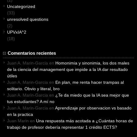
(2)
Uncategorized
(33)
unresolved questions
(2)
UPVxIA^2
(18)
Comentarios recientes
Juan A. Marin-Garcia
en
Homonimia y sinonimia, los dos males
de la ciencia del management que impide a la IA dar resultado
útiles
Juan A. Marin-Garcia
en
En plan, me renta hacer trampas al
solitario. Obvio y literal, bro
Juan A. Marin-Garcia
en
¿Te da miedo que la IA sea mejor que
tus estudiantes? A mí no
Juan A. Marin-Garcia
en
Aprendizaje por observacion vs basado
en la practica
Juan Marin
en
Una respuesta más acotada a ¿Cuántas horas de
trabajo de profesor debería representar 1 crédito ECTS?