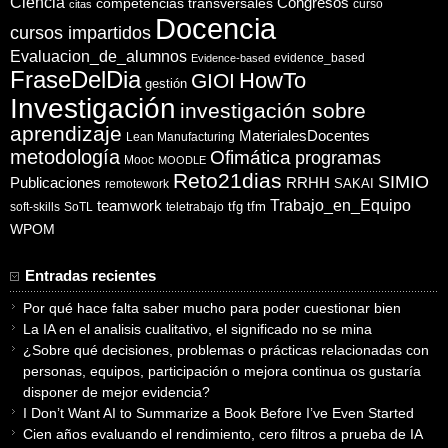
Ciencia
competencias transversales
Congresos
curso
citas
Docencia
cursos impartidos
Evaluacion_de_alumnos
evidence_based
Evidence-based
FraseDelDia
HowTo
GIOI
gestión
Investigación
investigación sobre
aprendizaje
MaterialesDocentes
Lean Manufacturing
metodología
Ofimática
programas
Mooc
MOODLE
Reto21dias
SIMIO
Publicaciones
RRHH
SAKAI
remotework
Trabajo_en_Equipo
teamwork
tfg
tfm
soft-skills
SoTL
teletrabajo
WPOM
Entradas recientes
Por qué hace falta saber mucho para poder cuestionar bien
La IA en el analisis cualitativo, el significado no se mina
¿Sobre qué decisiones, problemas o prácticas relacionadas con
personas, equipos, participación o mejora continua os gustaría
disponer de mejor evidencia?
I Don’t Want AI to Summarize a Book Before I’ve Even Started
Cien años evaluando el rendimiento, cero filtros a prueba de IA