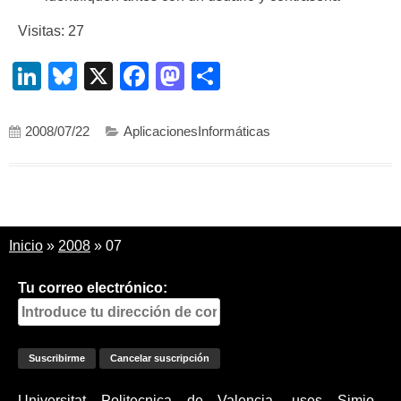
Visitas: 27
LinkedIn
Bluesky
X
Facebook
Mastodon
Compartir
2008/07/22
AplicacionesInformáticas
Inicio
»
2008
»
07
Tu correo electrónico:
Universitat Politecnica de Valencia, uses Simio