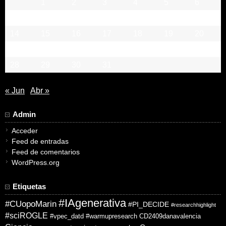
1
2
3
4
5
6
7
8
9
10
11
12
13
14
15
16
17
18
19
20
21
22
23
24
25
26
27
28
29
30
31
« Jun
Abr »
Admin
Acceder
Feed de entradas
Feed de comentarios
WordPress.org
Etiquetas
#IAgenerativa
#CUopoMarin
#PI_DECIDE
#researchhighlight
#sciROGLE
#vpec_datd
#warmupresearch
CD2409danavalencia