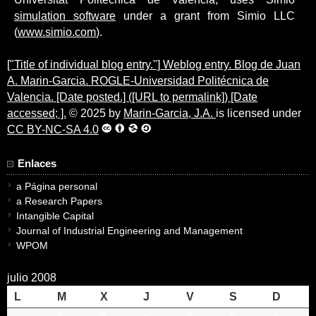
simulation software
under a grant from Simio LLC
(
www.simio.com
).
["Title of individual blog entry."] Weblog entry. Blog de Juan
A. Marin-Garcia. ROGLE-Universidad Politécnica de
Valencia. [Date posted.] ([URL to permalink]) [Date
accessed; ].
© 2025 by
Marin-Garcia, J.A.
is licensed under
CC BY-NC-SA 4.0
Enlaces
a Página personal
a Research Papers
Intangible Capital
Journal of Industrial Engineering and Management
WPOM
julio 2008
L
M
X
J
V
S
D