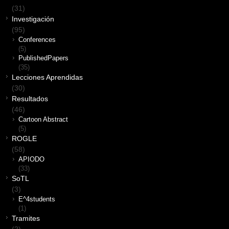
(31)
Investigación
(95)
Conferences
(5)
PublishedPapers
(35)
Lecciones Aprendidas
(30)
Resultados
(46)
Cartoon Abstract
(5)
ROGLE
(58)
APIODO
(33)
SoTL
(3)
E^4students
(1)
Tramites