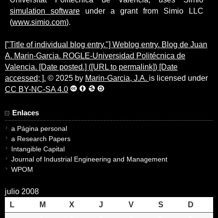
simulation software
under a grant from Simio LLC
(
www.simio.com
).
["Title of individual blog entry."] Weblog entry. Blog de Juan
A. Marin-Garcia. ROGLE-Universidad Politécnica de
Valencia. [Date posted.] ([URL to permalink]) [Date
accessed; ].
© 2025 by
Marin-Garcia, J.A.
is licensed under
CC BY-NC-SA 4.0
Enlaces
a Página personal
a Research Papers
Intangible Capital
Journal of Industrial Engineering and Management
WPOM
julio 2008
L
M
X
J
V
S
D