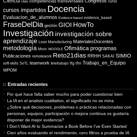
Ciencia
competencias transversales
Congresos
curso
citas
Docencia
cursos impartidos
Evaluacion_de_alumnos
evidence_based
Evidence-based
FraseDelDia
HowTo
GIOI
gestión
Investigación
investigación sobre
aprendizaje
MaterialesDocentes
Lean Manufacturing
metodología
Ofimática
programas
Mooc
MOODLE
Reto21dias
SIMIO
Publicaciones
RRHH
SAKAI
remotework
Trabajo_en_Equipo
teamwork
tfg
tfm
soft-skills
SoTL
teletrabajo
WPOM
Entradas recientes
Por qué hace falta saber mucho para poder cuestionar bien
La IA en el analisis cualitativo, el significado no se mina
¿Sobre qué decisiones, problemas o prácticas relacionadas con
personas, equipos, participación o mejora continua os gustaría
disponer de mejor evidencia?
I Don’t Want AI to Summarize a Book Before I’ve Even Started
Cien años evaluando el rendimiento, cero filtros a prueba de IA