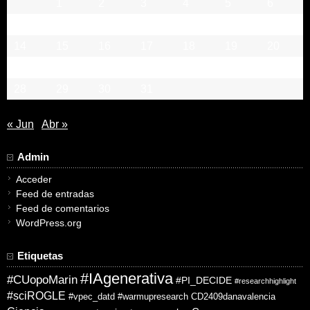
1
2
3
4
5
6
7
8
9
10
11
12
13
14
15
16
17
18
19
20
21
22
23
24
25
26
27
28
29
30
31
« Jun
Abr »
Admin
Acceder
Feed de entradas
Feed de comentarios
WordPress.org
Etiquetas
#IAgenerativa
#CUopoMarin
#PI_DECIDE
#researchhighlight
#sciROGLE
#vpec_datd
#warmupresearch
CD2409danavalencia