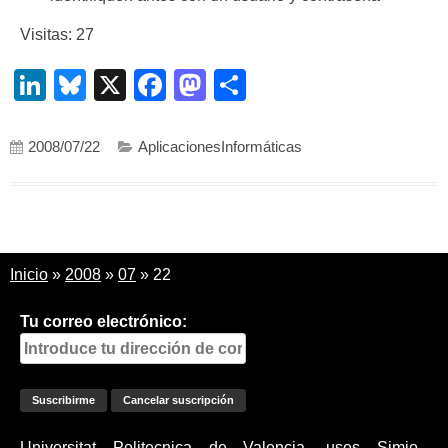
Visitas: 27
LinkedIn
Bluesky
X
Facebook
Mastodon
Compartir
2008/07/22
AplicacionesInformáticas
Inicio
»
2008
»
07
»
22
Tu correo electrónico:
Universitat Politecnica de Valencia, uses Simio