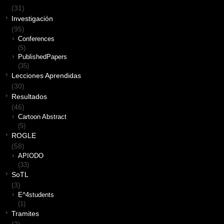
(31)
Investigación
(95)
Conferences
(5)
PublishedPapers
(35)
Lecciones Aprendidas
(30)
Resultados
(46)
Cartoon Abstract
(5)
ROGLE
(58)
APIODO
(33)
SoTL
(3)
E^4students
(1)
Tramites