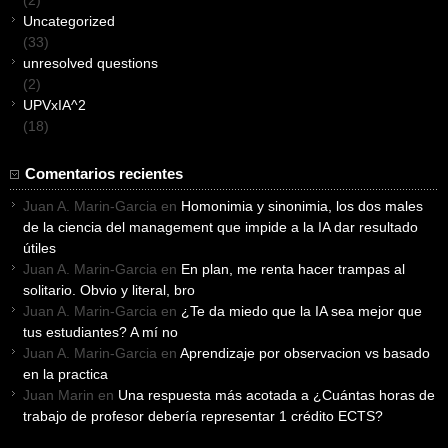
(2)
Uncategorized
(33)
unresolved questions
(2)
UPVxIA^2
(18)
Comentarios recientes
Juan A. Marin-Garcia
en
Homonimia y sinonimia, los dos males
de la ciencia del management que impide a la IA dar resultado
útiles
Juan A. Marin-Garcia
en
En plan, me renta hacer trampas al
solitario. Obvio y literal, bro
Juan A. Marin-Garcia
en
¿Te da miedo que la IA sea mejor que
tus estudiantes? A mí no
Juan A. Marin-Garcia
en
Aprendizaje por observacion vs basado
en la practica
Juan Marin
en
Una respuesta más acotada a ¿Cuántas horas de
trabajo de profesor debería representar 1 crédito ECTS?