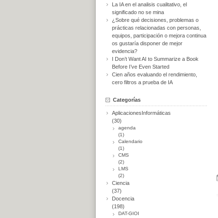
La IA en el analisis cualitativo, el
significado no se mina
¿Sobre qué decisiones, problemas o
prácticas relacionadas con personas,
equipos, participación o mejora continua
os gustaría disponer de mejor
evidencia?
I Don’t Want AI to Summarize a Book
Before I’ve Even Started
Cien años evaluando el rendimiento,
cero filtros a prueba de IA
Categorías
AplicacionesInformáticas
(30)
agenda
(1)
Calendario
(1)
CMS
(2)
LMS
(2)
Ciencia
(37)
Docencia
(198)
DAT-GIOI