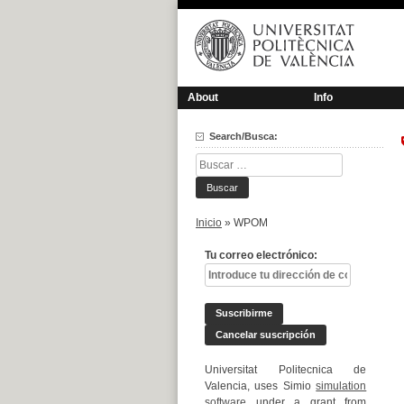
Saltar
al
contenido
About
Info
Search/Busca:
Buscar:
Inicio
»
WPOM
Tu correo electrónico:
Universitat Politecnica de
Valencia, uses Simio
simulation
software
under a grant from