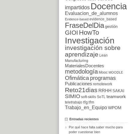
Docencia
impartidos
Evaluacion_de_alumnos
evidence_based
Evidence-based
FraseDelDia
gestión
HowTo
GIOI
Investigación
investigación sobre
aprendizaje
Lean
Manufacturing
MaterialesDocentes
metodología
Mooc
MOODLE
Ofimática
programas
Publicaciones
remotework
Reto21dias
RRHH
SAKAI
SIMIO
teamwork
soft-skills
SoTL
tfg
tfm
teletrabajo
Trabajo_en_Equipo
WPOM
Entradas recientes
Por qué hace falta saber mucho para
poder cuestionar bien