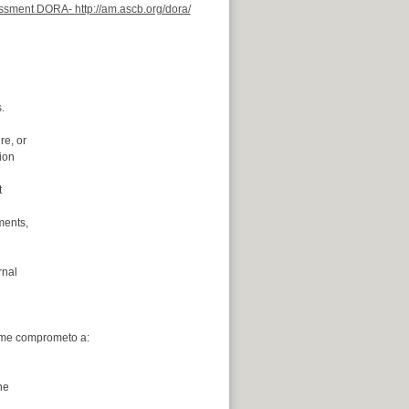
sessment DORA-
http://am.ascb.org/dora/
.
re, or
ion
t
ments,
rnal
e comprometo a:
he