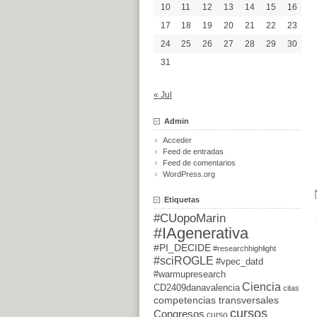
10
11
12
13
14
15
16
17
18
19
20
21
22
23
24
25
26
27
28
29
30
31
« Jul
Admin
Acceder
Feed de entradas
Feed de comentarios
WordPress.org
Etiquetas
#CUopoMarin
#IAgenerativa
#PI_DECIDE
#researchhighlight
#sciROGLE
#vpec_datd
#warmupresearch
Ciencia
CD2409danavalencia
citas
competencias transversales
cursos
Congresos
curso