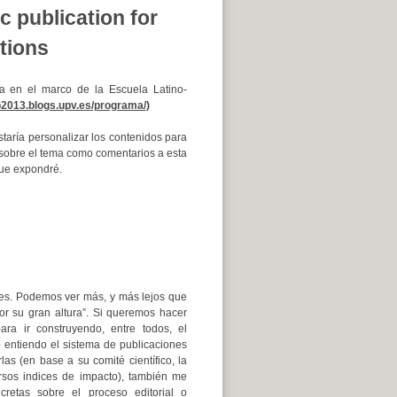
c publication for
ations
a en el marco de la Escuela Latino-
io2013.blogs.upv.es/programa/
)
staría personalizar los contenidos para
as sobre el tema como comentarios a esta
que expondré.
es. Podemos ver más, y más lejos que
por su gran altura”. Si queremos hacer
ara ir construyendo, entre todos, el
o entiendo el sistema de publicaciones
las (en base a su comité científico, la
ersos indices de impacto), también me
cretas sobre el proceso editorial o