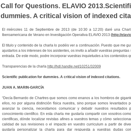
Call for Questions. ELAVIO 2013.Scientifi
dummies. A critical vision of indexed cit
El miércoles 11 de Septiembre de 2013 (de 10:30 a 12:20) daré una Charl
Iberoamericana de Verano en Investigación Operativa ELAVIO 2013
(
http://elav
El titulo y contenido de la charla lo podéis ver a continuación. Puesto que me gu
ajustarlos a los intereses de los asistentes, os invito a añadir vuestras pregunt
entrada. De este modo, podre incorporar vuestras inquietudes a los contenidos 
Transparencias de la charla
http://hdl.handle.net/10251/32009
Scientific publication for dummies. A critical vision of indexed citations.
JUAN A. MARIN-GARCÍA
“Decía Bernardo de Chartres que somos como enanos a los hombros de gigant
ellos, no por alguna distinción física nuestra, sino porque somos levantados 
avanzar la ciencia, necesitamos comunicar y debatir nuestros resultados p
conocimiento científico. En esta charla me gustaría compartir con vosotros com
científicas, dónde localizar revistas afines a vuestros temas y cómo seleccionar
calidad de sus revisiones o el impacto en vuestro curriculum a partir de div
gustaría personalizar la charla para dar respuesta a vuestras dudas con