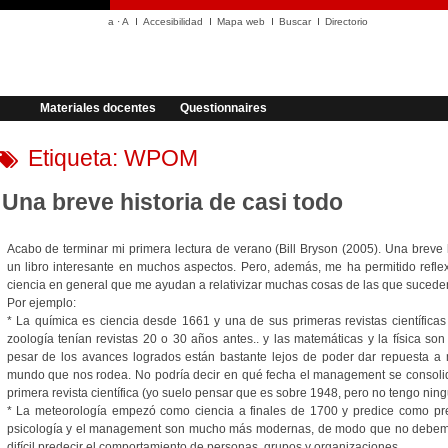
a
·
A
Accesibilidad
Mapa web
Buscar
Directorio
Materiales docentes
Questionnaires
Etiqueta:
WPOM
Una breve historia de casi todo
Acabo de terminar mi primera lectura de verano (Bill Bryson (2005). Una breve h
un libro interesante en muchos aspectos. Pero, además, me ha permitido reflex
ciencia en general que me ayudan a relativizar muchas cosas de las que suceden
Por ejemplo:
* La química es ciencia desde 1661 y una de sus primeras revistas científicas
zoología tenían revistas 20 o 30 años antes.. y las matemáticas y la física so
pesar de los avances logrados están bastante lejos de poder dar repuesta a
mundo que nos rodea. No podría decir en qué fecha el management se consolida
primera revista científica (yo suelo pensar que es sobre 1948, pero no tengo ning
* La meteorología empezó como ciencia a finales de 1700 y predice como pre
psicología y el management son mucho más modernas, de modo que no debemo
difícil predecir el comportamiento de personas, grupos y organizaciones.