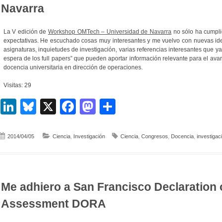
Navarra
La V edición de
Workshop OMTech – Universidad de Navarra
no sólo ha cumpli
expectativas. He escuchado cosas muy interesantes y me vuelvo con nuevas id
asignaturas, inquietudes de investigación, varias referencias interesantes que ya
espera de los full papers” que pueden aportar información relevante para el avan
docencia universitaria en dirección de operaciones.
Visitas: 29
LinkedIn
Bluesky
X
Facebook
Mastodon
Compartir
2014/04/05
Ciencia
,
Investigación
Ciencia
,
Congresos
,
Docencia
,
investigac
Me adhiero a San Francisco Declaration
Assessment DORA