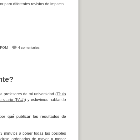
sor para diferentes revistas de impacto.
en Call for Questions. ELAVIO 2013.Scientific publication for dummies
POM
4 comentarios
nte?
a profesores de mi universidad (
Título
rsitario (PAU)
) y estuvimos hablando
por qué publicar los resultados de
3 minutos a poner todas las posibles
incluso ordenarlas de mayor a menor