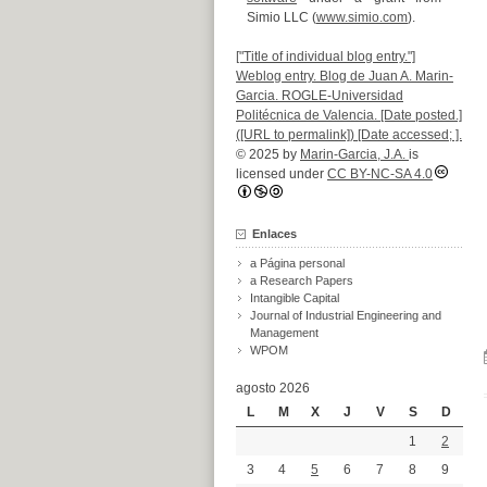
Simio LLC (
www.simio.com
).
["Title of individual blog entry."]
Weblog entry. Blog de Juan A. Marin-
Garcia. ROGLE-Universidad
Politécnica de Valencia. [Date posted.]
([URL to permalink]) [Date accessed; ].
© 2025 by
Marin-Garcia, J.A.
is
licensed under
CC BY-NC-SA 4.0
Enlaces
a Página personal
a Research Papers
Intangible Capital
Journal of Industrial Engineering and
Management
WPOM
agosto 2026
L
M
X
J
V
S
D
1
2
3
4
5
6
7
8
9