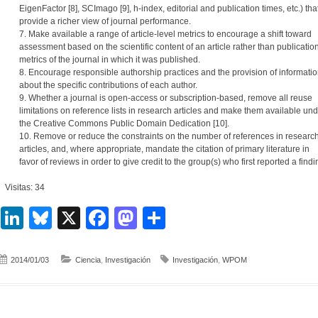
EigenFactor [8], SCImago [9], h-index, editorial and publication times, etc.) tha
provide a richer view of journal performance.
7. Make available a range of article-level metrics to encourage a shift toward
assessment based on the scientific content of an article rather than publicatio
metrics of the journal in which it was published.
8. Encourage responsible authorship practices and the provision of informati
about the specific contributions of each author.
9. Whether a journal is open-access or subscription-based, remove all reuse
limitations on reference lists in research articles and make them available und
the Creative Commons Public Domain Dedication [10].
10. Remove or reduce the constraints on the number of references in researc
articles, and, where appropriate, mandate the citation of primary literature in
favor of reviews in order to give credit to the group(s) who first reported a findi
Visitas: 34
LinkedIn
Bluesky
X
Facebook
Mastodon
Compartir
2014/01/03
Ciencia
,
Investigación
Investigación
,
WPOM