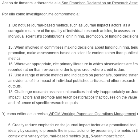
Acabo de firmar mi adherencia a la
San Francisco Declaration on Research As
Por ello como investigador, me comprometo a:
1. Do not use journal-based metrics, such as Journal Impact Factors, as a
surrogate measure of the quality of individual research articles, to assess an
individual scientist’s contributions, or in hiring, promotion, or funding decisions
15. When involved in committees making decisions about funding, hiring, tenu
promotion, make assessments based on scientific content rather than publicat
metrics.
16. Wherever appropriate, cite primary literature in which observations are firs
reported rather than reviews in order to give credit where credit is due.
17. Use a range of article metrics and indicators on personal/supporting state
as evidence of the impact of individual published articles and other research
outputs.
18. Challenge research assessment practices that rely inappropriately on Jou
Impact Factors and promote and teach best practice that focuses on the value
and influence of specific research outputs.
Y, como editor de la revista
WPOM-Working Papers on Operations Management
m
6. Greatly reduce emphasis on the journal impact factor as a promotional tool,
ideally by ceasing to promote the impact factor or by presenting the metric in t
context of a variety of journal-based metrics (e.g., 5-year impact factor,