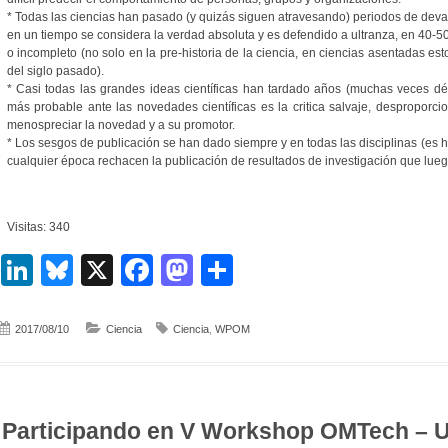
* Todas las ciencias han pasado (y quizás siguen atravesando) periodos de dev
en un tiempo se considera la verdad absoluta y es defendido a ultranza, en 40-5
o incompleto (no solo en la pre-historia de la ciencia, en ciencias asentadas es
del siglo pasado).
* Casi todas las grandes ideas científicas han tardado años (muchas veces d
más probable ante las novedades científicas es la critica salvaje, despropor
menospreciar la novedad y a su promotor.
* Los sesgos de publicación se han dado siempre y en todas las disciplinas (es ha
cualquier época rechacen la publicación de resultados de investigación que lue
Visitas: 340
LinkedIn
Bluesky
X
Facebook
Mastodon
Compartir
2017/08/10
Ciencia
Ciencia
,
WPOM
Participando en V Workshop OMTech – U