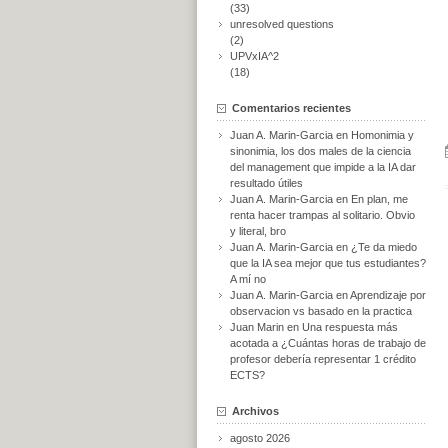
(33)
unresolved questions
(2)
UPVxIA^2
(18)
Comentarios recientes
Juan A. Marin-Garcia
en
Homonimia y
sinonimia, los dos males de la ciencia
del management que impide a la IA dar
resultado útiles
Juan A. Marin-Garcia
en
En plan, me
renta hacer trampas al solitario. Obvio
y literal, bro
Juan A. Marin-Garcia
en
¿Te da miedo
que la IA sea mejor que tus estudiantes?
A mí no
Juan A. Marin-Garcia
en
Aprendizaje por
observacion vs basado en la practica
Juan Marin
en
Una respuesta más
acotada a ¿Cuántas horas de trabajo de
profesor debería representar 1 crédito
ECTS?
Archivos
agosto 2026