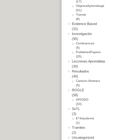
(17)
ObjetosAprendizaje
(51)
Tutoria
(8)
Evidence-Based
(31)
Investigación
(95)
Conferences
(5)
PublishedPapers
(35)
Lecciones Aprendidas
(30)
Resultados
(46)
Cartoon Abstract
(5)
ROGLE
(58)
APIODO
(33)
SoTL
(3)
E^4students
(1)
Tramites
(2)
Uncategorized