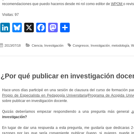
recomendaciones que puedo haceros desde mi rol como editor de
WPOM
o revi
Visitas: 97
LinkedIn
Bluesky
X
Facebook
Mastodon
Compartir
2013/07/18
Ciencia
,
Investigación
Congresos
,
Investigación
,
metodología
,
W
¿Por qué publicar en investigación doce
Hace unos días participé en una sesión de clausura del curso de formación par
Propio de Especialista en Pedagogía Universitaria
/
Programa de Acogida Unive
sobre publicar en investigación docente.
Quizás deberíamos empezar respondiendo a una pregunta más general
¿
investigación?
En lugar de dar una respuesta a esta pregunta, me gustaría que dedicaras 2-
razones por las que sería conveniente publicar (luego, si quieres, puede 