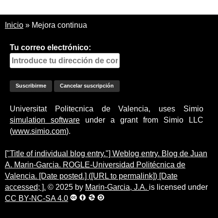
Inicio
»
Mejora continua
Tu correo electrónico:
Universitat Politecnica de Valencia, uses Simio
simulation software
under a grant from Simio LLC
(
www.simio.com
).
["Title of individual blog entry."] Weblog entry. Blog de Juan
A. Marin-Garcia. ROGLE-Universidad Politécnica de
Valencia. [Date posted.] ([URL to permalink]) [Date
accessed; ].
© 2025 by
Marin-Garcia, J.A.
is licensed under
CC BY-NC-SA 4.0