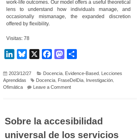
work-life outcomes. Our model offers a useful theoretical
lens to understand how individuals manage, and
occasionally mismanage, the expanded discretion
offered by flexibility.
Visitas: 78
LinkedIn
Bluesky
X
Facebook
Mastodon
Compartir
2023/12/27
Docencia
,
Evidence-Based
,
Lecciones
Aprendidas
Docencia
,
FraseDelDia
,
Investigación
,
on Flexibilidad y work-life balance
Ofimática
Leave a Comment
Sobre la accesibilidad
universal de los servicios