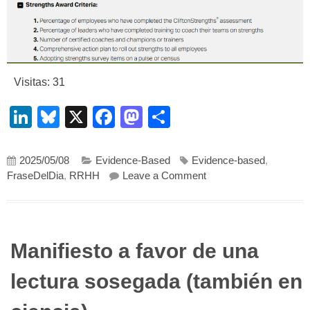
Visitas: 31
LinkedIn
Bluesky
X
Facebook
Mastodon
Compartir
2025/05/08
Evidence-Based
Evidence-based
,
on El sorprendente sec
FraseDelDia
,
RRHH
Leave a Comment
Manifiesto a favor de una
lectura sosegada (también en