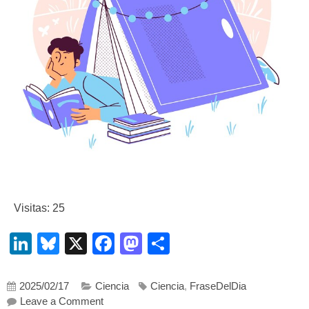
Visitas: 25
LinkedIn
Bluesky
X
Facebook
Mastodon
Compartir
2025/02/17
Ciencia
Ciencia
,
FraseDelDia
on Manifiesto a favor de una lectura sosegada
Leave a Comment