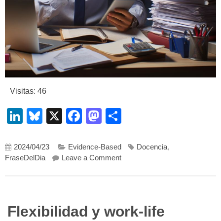
Visitas: 46
LinkedIn
Bluesky
X
Facebook
Mastodon
Compartir
2024/04/23
Evidence-Based
Docencia
,
on Revisitando ¿Cuántas horas
FraseDelDia
Leave a Comment
Flexibilidad y work-life