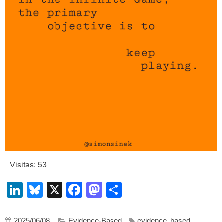
Visitas: 53
LinkedIn
Bluesky
X
Facebook
Mastodon
Compartir
2025/06/08
Evidence-Based
evidence_based
,