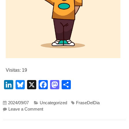
Visitas: 19
LinkedIn
Bluesky
X
Facebook
Mastodon
Compartir
2024/09/07
Uncategorized
FraseDelDia
on Ser estúpido no mala cosa
Leave a Comment