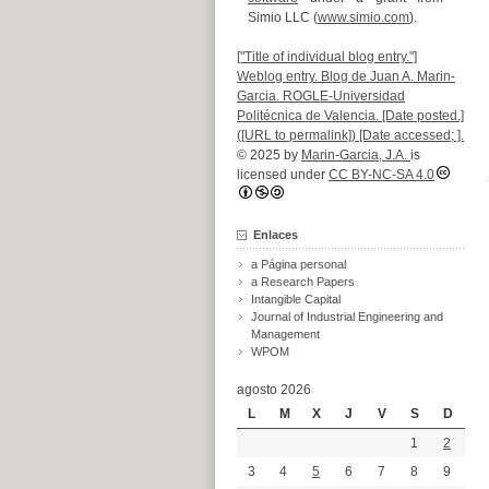
Simio LLC (
www.simio.com
).
["Title of individual blog entry."]
Weblog entry. Blog de Juan A. Marin-
Garcia. ROGLE-Universidad
Politécnica de Valencia. [Date posted.]
([URL to permalink]) [Date accessed; ].
© 2025 by
Marin-Garcia, J.A.
is
licensed under
CC BY-NC-SA 4.0
Enlaces
a Página personal
a Research Papers
Intangible Capital
Journal of Industrial Engineering and
Management
WPOM
agosto 2026
L
M
X
J
V
S
D
1
2
3
4
5
6
7
8
9