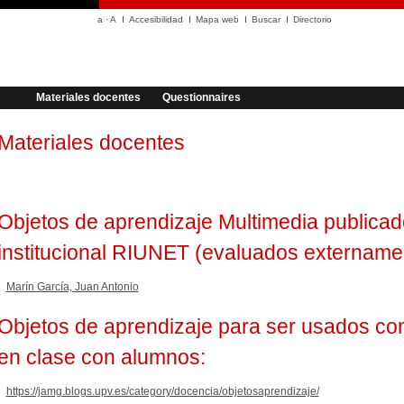
a
·
A
Accesibilidad
Mapa web
Buscar
Directorio
Materiales docentes
Questionnaires
Materiales docentes
Objetos de aprendizaje Multimedia publicado
institucional RIUNET (evaluados extername
Marín García, Juan Antonio
Objetos de aprendizaje para ser usados co
en clase con alumnos:
https://jamg.blogs.upv.es/category/docencia/objetosaprendizaje/