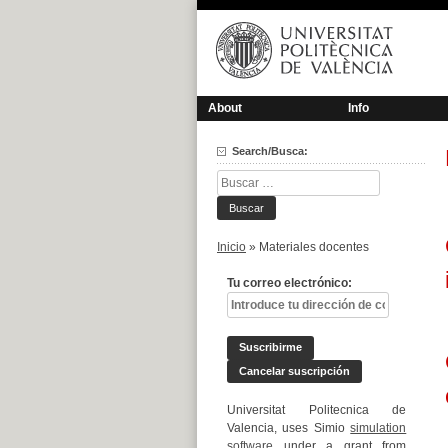
Saltar
al
contenido
About
Info
Search/Busca:
Buscar:
Inicio
»
Materiales docentes
Tu correo electrónico:
Universitat Politecnica de
Valencia, uses Simio
simulation
software
under a grant from