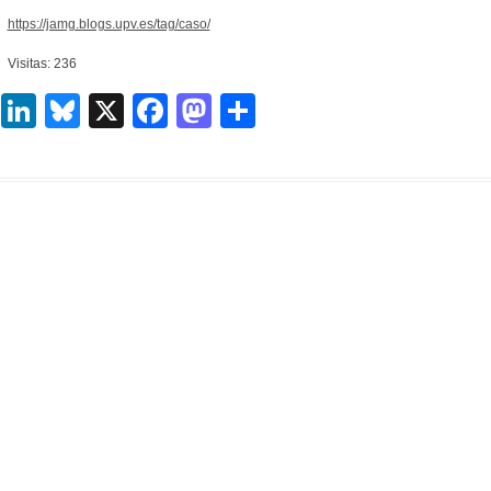
https://jamg.blogs.upv.es/tag/caso/
Visitas: 236
LinkedIn
Bluesky
X
Facebook
Mastodon
Compartir