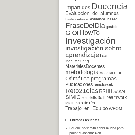
Docencia
impartidos
Evaluacion_de_alumnos
evidence_based
Evidence-based
FraseDelDia
gestión
HowTo
GIOI
Investigación
investigación sobre
aprendizaje
Lean
Manufacturing
MaterialesDocentes
metodología
Mooc
MOODLE
Ofimática
programas
Publicaciones
remotework
Reto21dias
RRHH
SAKAI
SIMIO
teamwork
soft-skills
SoTL
tfg
tfm
teletrabajo
Trabajo_en_Equipo
WPOM
Entradas recientes
Por qué hace falta saber mucho para
poder cuestionar bien