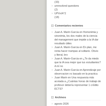
(33)
unresolved questions
(2)
UPVxIA^2
(18)
Comentarios recientes
Juan A. Marin-Garcia
en
Homonimia y
sinonimia, los dos males de la ciencia
del management que impide a la IA dar
resultado útiles
Juan A. Marin-Garcia
en
En plan, me
renta hacer trampas al solitario. Obvio
y literal, bro
Juan A. Marin-Garcia
en
¿Te da miedo
que la IA sea mejor que tus estudiantes?
A mí no
Juan A. Marin-Garcia
en
Aprendizaje por
observacion vs basado en la practica
Juan Marin
en
Una respuesta más
acotada a ¿Cuántas horas de trabajo de
profesor debería representar 1 crédito
ECTS?
Archivos
agosto 2026