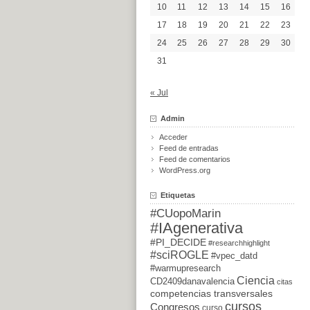
10
11
12
13
14
15
16
17
18
19
20
21
22
23
24
25
26
27
28
29
30
31
« Jul
Admin
Acceder
Feed de entradas
Feed de comentarios
WordPress.org
Etiquetas
#CUopoMarin
#IAgenerativa
#PI_DECIDE
#researchhighlight
#sciROGLE
#vpec_datd
#warmupresearch
Ciencia
CD2409danavalencia
citas
competencias transversales
cursos
Congresos
curso