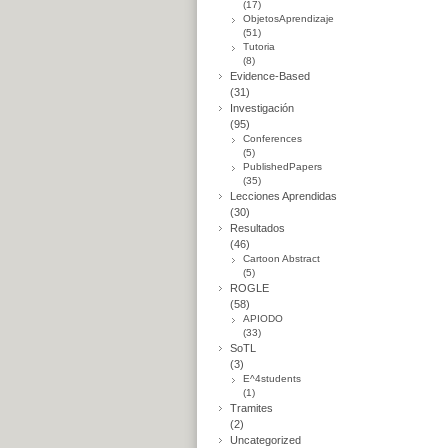
(17)
ObjetosAprendizaje
(51)
Tutoria
(8)
Evidence-Based
(31)
Investigación
(95)
Conferences
(5)
PublishedPapers
(35)
Lecciones Aprendidas
(30)
Resultados
(46)
Cartoon Abstract
(5)
ROGLE
(58)
APIODO
(33)
SoTL
(3)
E^4students
(1)
Tramites
(2)
Uncategorized