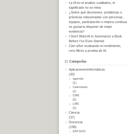
La IA en el analisis cualitativo, el
significado no se mina
¿Sobre qué decisiones, problemas o
prácticas relacionadas con personas,
equipos, participación o mejora continua
os gustaría disponer de mejor
evidencia?
I Don’t Want AI to Summarize a Book
Before I’ve Even Started
Cien años evaluando el rendimiento,
cero filtros a prueba de IA
Categorías
AplicacionesInformáticas
(30)
agenda
(1)
Calendario
(1)
CMS
(2)
LMS
(2)
Ciencia
(37)
Docencia
(198)
DAT-GIOI