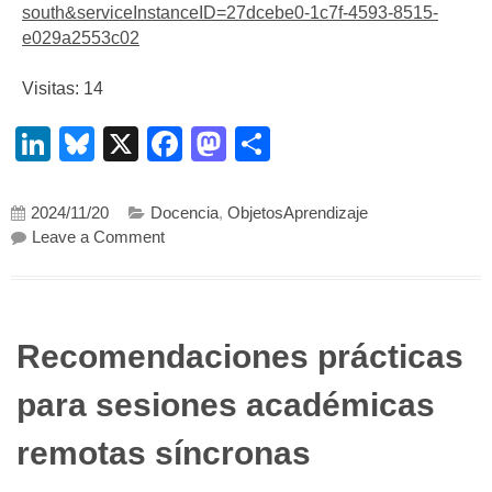
south&serviceInstanceID=27dcebe0-1c7f-4593-8515-
e029a2553c02
Visitas: 14
LinkedIn
Bluesky
X
Facebook
Mastodon
Compartir
2024/11/20
Docencia
,
ObjetosAprendizaje
on Piloto de Chatbot para Kaizen, mejora conti
Leave a Comment
Recomendaciones prácticas
para sesiones académicas
remotas síncronas