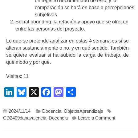
un registro documentado de esto, y la
comparación se hará en base a percepciones
subjetivas
Social bounding: la relación y apoyo que se ofrecen
entre las personas del proyecto.
Lo que se pretende analizar en estas 4 semana es si se
alteran sustancialmente o no, y en qué sentido. También
se quiere evaluar si ha subido la carga de trabajo, de
qué modo y por qué.
Visitas: 11
LinkedIn
Bluesky
X
Facebook
Mastodon
Compartir
2024/11/14
Docencia
,
ObjetosAprendizaje
on El caso.
CD2409danavalencia
,
Docencia
Leave a Comment