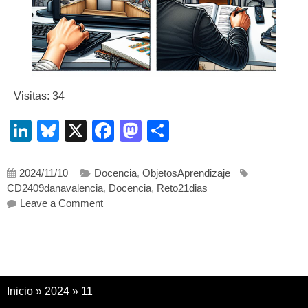
Visitas: 34
LinkedIn
Bluesky
X
Facebook
Mastodon
Compartir
2024/11/10
Docencia
,
ObjetosAprendizaje
CD2409danavalencia
,
Docencia
,
Reto21dias
on
De Crisis a Oportunidad: Cómo Convertir 
Leave a Comment
Inicio
»
2024
»
11