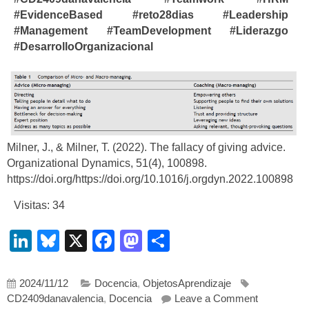
#EvidenceBased
#reto28dias #Leadership
#Management #TeamDevelopment #Liderazgo
#DesarrolloOrganizacional
Milner, J., & Milner, T. (2022). The fallacy of giving advice.
Organizational Dynamics, 51(4), 100898.
https://doi.org/https://doi.org/10.1016/j.orgdyn.2022.100898
Visitas: 34
LinkedIn
Bluesky
X
Facebook
Mastodon
Compartir
2024/11/12
Docencia
,
ObjetosAprendizaje
on ¿Microm
CD2409danavalencia
,
Docencia
Leave a Comment