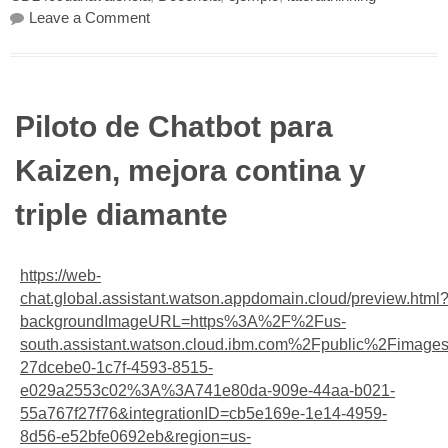
on Ejemplo de pensamiento lateral aplicado a
Leave a Comment
Piloto de Chatbot para
Kaizen, mejora contina y
triple diamante
https://web-
chat.global.assistant.watson.appdomain.cloud/preview.html
backgroundImageURL=https%3A%2F%2Fus-
south.assistant.watson.cloud.ibm.com%2Fpublic%2Fimag
27dcebe0-1c7f-4593-8515-
e029a2553c02%3A%3A741e80da-909e-44aa-b021-
55a767f27f76&integrationID=cb5e169e-1e14-4959-
8d56-e52bfe0692eb&region=us-