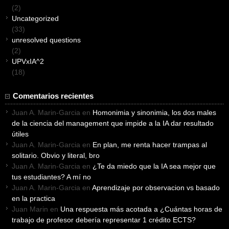
(2)
Uncategorized
(33)
unresolved questions
(2)
UPVxIA^2
(18)
Comentarios recientes
Juan A. Marin-Garcia
en
Homonimia y sinonimia, los dos males
de la ciencia del management que impide a la IA dar resultado
útiles
Juan A. Marin-Garcia
en
En plan, me renta hacer trampas al
solitario. Obvio y literal, bro
Juan A. Marin-Garcia
en
¿Te da miedo que la IA sea mejor que
tus estudiantes? A mí no
Juan A. Marin-Garcia
en
Aprendizaje por observacion vs basado
en la practica
Juan Marin
en
Una respuesta más acotada a ¿Cuántas horas de
trabajo de profesor debería representar 1 crédito ECTS?