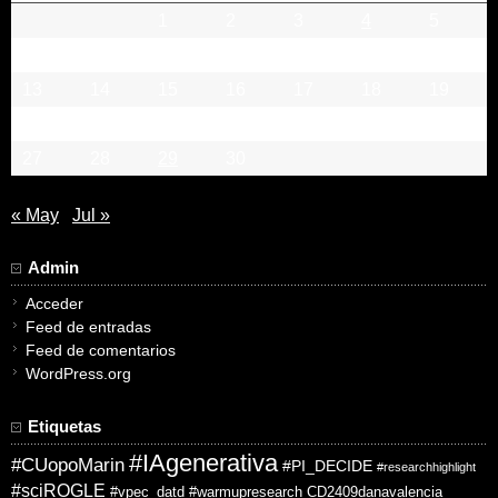
1
2
3
4
5
6
7
8
9
10
11
12
13
14
15
16
17
18
19
20
21
22
23
24
25
26
27
28
29
30
« May
Jul »
Admin
Acceder
Feed de entradas
Feed de comentarios
WordPress.org
Etiquetas
#IAgenerativa
#CUopoMarin
#PI_DECIDE
#researchhighlight
#sciROGLE
#vpec_datd
#warmupresearch
CD2409danavalencia