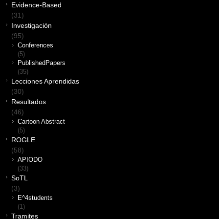
Evidence-Based
(31)
Investigación
(95)
Conferences
(5)
PublishedPapers
(35)
Lecciones Aprendidas
(30)
Resultados
(46)
Cartoon Abstract
(5)
ROGLE
(58)
APIODO
(33)
SoTL
(3)
E^4students
(1)
Tramites