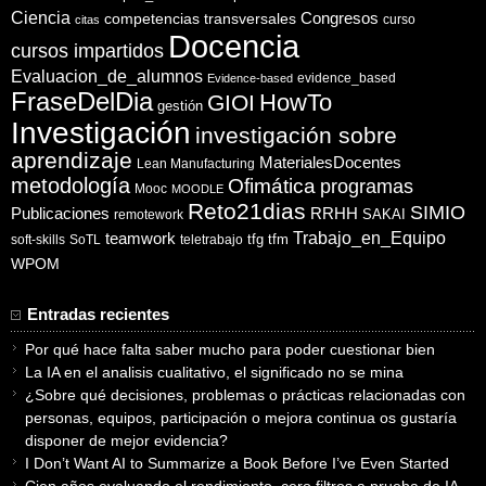
Ciencia
competencias transversales
Congresos
curso
citas
Docencia
cursos impartidos
Evaluacion_de_alumnos
evidence_based
Evidence-based
FraseDelDia
HowTo
GIOI
gestión
Investigación
investigación sobre
aprendizaje
MaterialesDocentes
Lean Manufacturing
metodología
Ofimática
programas
Mooc
MOODLE
Reto21dias
SIMIO
Publicaciones
RRHH
SAKAI
remotework
Trabajo_en_Equipo
teamwork
tfg
tfm
soft-skills
SoTL
teletrabajo
WPOM
Entradas recientes
Por qué hace falta saber mucho para poder cuestionar bien
La IA en el analisis cualitativo, el significado no se mina
¿Sobre qué decisiones, problemas o prácticas relacionadas con
personas, equipos, participación o mejora continua os gustaría
disponer de mejor evidencia?
I Don’t Want AI to Summarize a Book Before I’ve Even Started