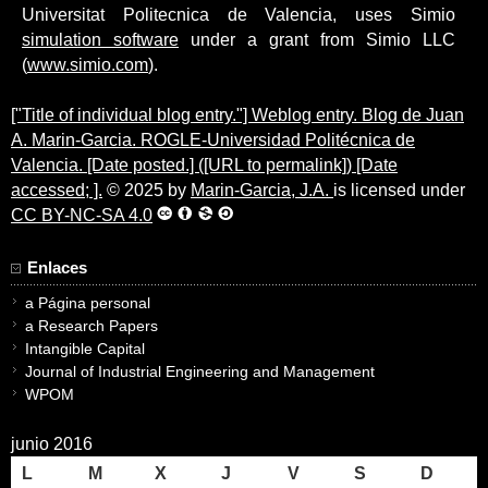
Universitat Politecnica de Valencia, uses Simio
simulation software
under a grant from Simio LLC
(
www.simio.com
).
["Title of individual blog entry."] Weblog entry. Blog de Juan
A. Marin-Garcia. ROGLE-Universidad Politécnica de
Valencia. [Date posted.] ([URL to permalink]) [Date
accessed; ].
© 2025 by
Marin-Garcia, J.A.
is licensed under
CC BY-NC-SA 4.0
Enlaces
a Página personal
a Research Papers
Intangible Capital
Journal of Industrial Engineering and Management
WPOM
junio 2016
L
M
X
J
V
S
D