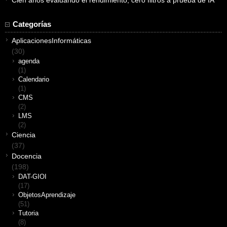
Cien años evaluando el rendimiento, cero filtros a prueba de IA
Categorías
AplicacionesInformáticas
(30)
agenda
(1)
Calendario
(1)
CMS
(2)
LMS
(2)
Ciencia
(37)
Docencia
(198)
DAT-GIOI
(17)
ObjetosAprendizaje
(51)
Tutoria
(8)