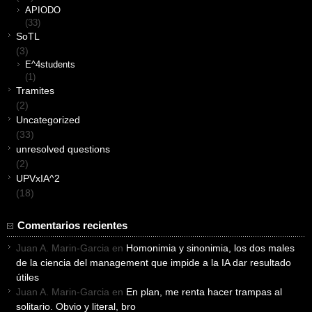
APIODO
(33)
SoTL
(3)
E^4students
(1)
Tramites
(2)
Uncategorized
(33)
unresolved questions
(2)
UPVxIA^2
(18)
Comentarios recientes
Juan A. Marin-Garcia
en
Homonimia y sinonimia, los dos males
de la ciencia del management que impide a la IA dar resultado
útiles
Juan A. Marin-Garcia
en
En plan, me renta hacer trampas al
solitario. Obvio y literal, bro