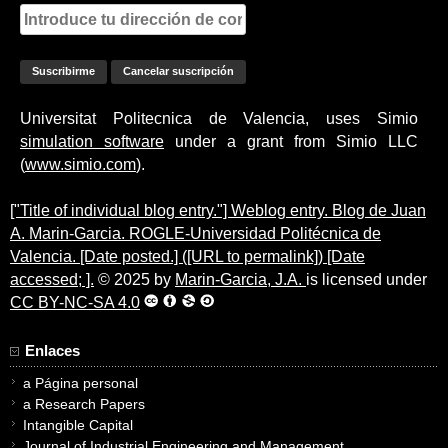
Universitat Politecnica de Valencia, uses Simio
simulation software
under a grant from Simio LLC
(
www.simio.com
).
["Title of individual blog entry."] Weblog entry. Blog de Juan
A. Marin-Garcia. ROGLE-Universidad Politécnica de
Valencia. [Date posted.] ([URL to permalink]) [Date
accessed; ].
© 2025 by
Marin-Garcia, J.A.
is licensed under
CC BY-NC-SA 4.0
Enlaces
a Página personal
a Research Papers
Intangible Capital
Journal of Industrial Engineering and Management