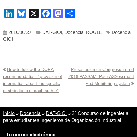
LinkedIn
Bluesky
X
Facebook
Mastodon
Compartir
2016/06/29
DAT-GIOI
,
Docencia
,
ROGLE
Docencia
,
GIOI
Navegación
How to follow the DORA
Presenación en Congreso in-red
recommendation: “provision of
2016 PASSAM: Peer ASSessment
de
information about the specific
And Monitoring system
entradas
contributions of each author”
Inicio
»
Docencia
»
DAT-GIOI
»
2º Concurso de Ingenieria
para estudiantes Ingenieros de Organización Industrial
Tu correo electrónico: