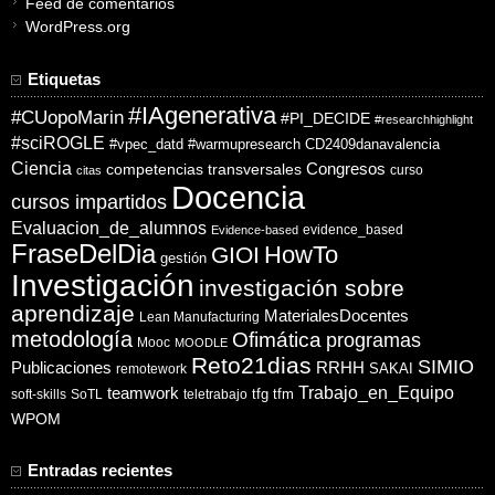
Feed de comentarios
WordPress.org
Etiquetas
#IAgenerativa
#CUopoMarin
#PI_DECIDE
#researchhighlight
#sciROGLE
#vpec_datd
#warmupresearch
CD2409danavalencia
Ciencia
competencias transversales
Congresos
curso
citas
Docencia
cursos impartidos
Evaluacion_de_alumnos
evidence_based
Evidence-based
FraseDelDia
HowTo
GIOI
gestión
Investigación
investigación sobre
aprendizaje
MaterialesDocentes
Lean Manufacturing
metodología
Ofimática
programas
Mooc
MOODLE
Reto21dias
SIMIO
Publicaciones
RRHH
SAKAI
remotework
Trabajo_en_Equipo
teamwork
tfg
tfm
soft-skills
SoTL
teletrabajo
WPOM
Entradas recientes