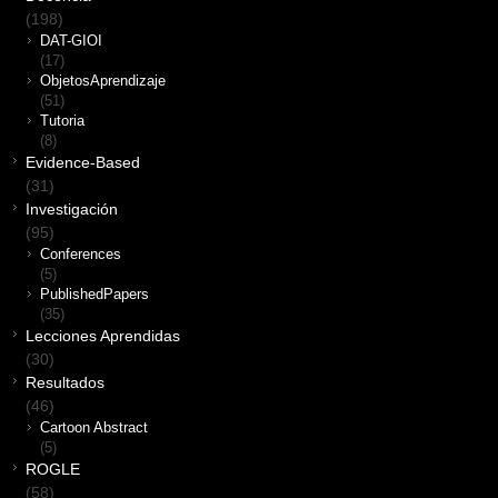
(198)
DAT-GIOI
(17)
ObjetosAprendizaje
(51)
Tutoria
(8)
Evidence-Based
(31)
Investigación
(95)
Conferences
(5)
PublishedPapers
(35)
Lecciones Aprendidas
(30)
Resultados
(46)
Cartoon Abstract
(5)
ROGLE
(58)