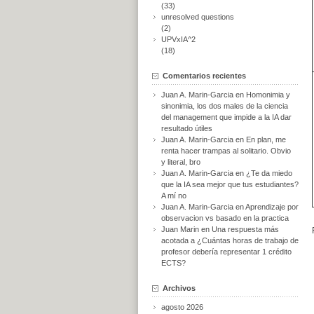
(33)
unresolved questions
(2)
UPVxIA^2
(18)
Comentarios recientes
Juan A. Marin-Garcia
en
Homonimia y
sinonimia, los dos males de la ciencia
del management que impide a la IA dar
resultado útiles
Juan A. Marin-Garcia
en
En plan, me
renta hacer trampas al solitario. Obvio
y literal, bro
Juan A. Marin-Garcia
en
¿Te da miedo
que la IA sea mejor que tus estudiantes?
A mí no
Juan A. Marin-Garcia
en
Aprendizaje por
observacion vs basado en la practica
Juan Marin
en
Una respuesta más
acotada a ¿Cuántas horas de trabajo de
profesor debería representar 1 crédito
ECTS?
Archivos
agosto 2026