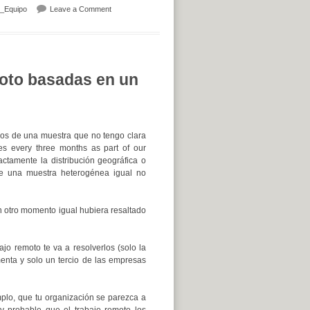
on Ventajas y desventajas trabajando en equipo
_Equipo
Leave a Comment
moto basadas en un
ados de una muestra que no tengo clara
es every three months as part of our
ctamente la distribución geográfica o
 de una muestra heterogénea igual no
n otro momento igual hubiera resaltado
jo remoto te va a resolverlos (solo la
enta y solo un tercio de las empresas
mplo, que tu organización se parezca a