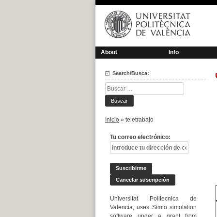
Saltar
al
contenido
About
Info
Search/Busca:
Buscar:
Inicio
»
teletrabajo
Tu correo electrónico:
Universitat Politecnica de
Valencia, uses Simio
simulation
software
under a grant from