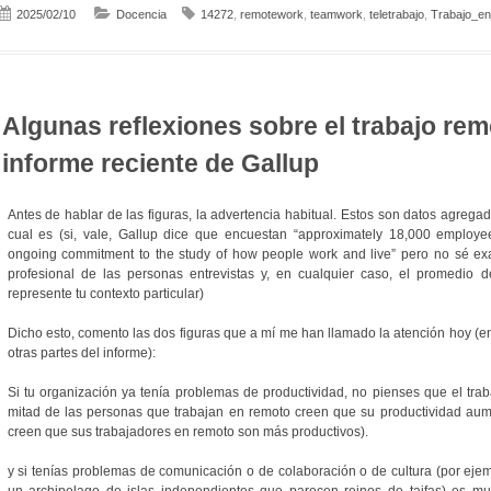
2025/02/10
Docencia
14272
,
remotework
,
teamwork
,
teletrabajo
,
Trabajo_en
Algunas reflexiones sobre el trabajo re
informe reciente de Gallup
Antes de hablar de las figuras, la advertencia habitual. Estos son datos agreg
cual es (si, vale, Gallup dice que encuestan “approximately 18,000 employe
ongoing commitment to the study of how people work and live” pero no sé exa
profesional de las personas entrevistas y, en cualquier caso, el promedio
represente tu contexto particular)
Dicho esto, comento las dos figuras que a mí me han llamado la atención hoy (e
otras partes del informe):
Si tu organización ya tenía problemas de productividad, no pienses que el traba
mitad de las personas que trabajan en remoto creen que su productividad aum
creen que sus trabajadores en remoto son más productivos).
y si tenías problemas de comunicación o de colaboración o de cultura (por eje