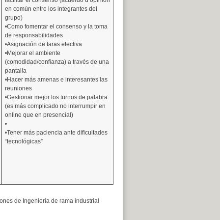
facilitar el consenso (acuerdo u opinión
en común entre los integrantes del
grupo)
•Como fomentar el consenso y la toma
de responsabilidades
•Asignación de taras efectiva
•Mejorar el ambiente
(comodidad/confianza) a través de una
pantalla
•Hacer más amenas e interesantes las
reuniones
•Gestionar mejor los turnos de palabra
(es más complicado no interrumpir en
online que en presencial)
•
•Tener más paciencia ante dificultades
“tecnológicas”
iones de Ingeniería de rama industrial