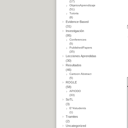
(17)
ObjetosAprendizaje
(51)
Tutoria
(8)
Evidence-Based
(31)
Investigación
(95)
Conferences
(5)
PublishedPapers
(35)
Lecciones Aprendidas
(30)
Resultados
(46)
Cartoon Abstract
(5)
ROGLE
(58)
APIODO
(33)
SoTL
(3)
E^4students
(1)
Tramites
(2)
Uncategorized