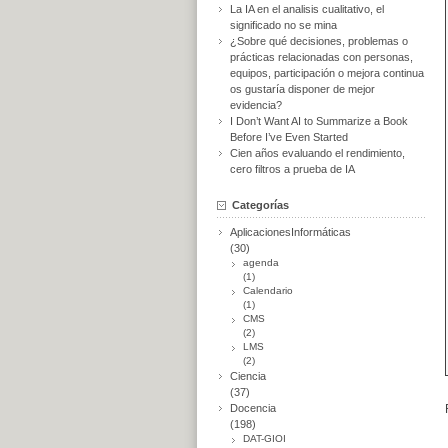
La IA en el analisis cualitativo, el
significado no se mina
¿Sobre qué decisiones, problemas o
prácticas relacionadas con personas,
equipos, participación o mejora continua
os gustaría disponer de mejor
evidencia?
I Don’t Want AI to Summarize a Book
Before I’ve Even Started
Cien años evaluando el rendimiento,
cero filtros a prueba de IA
Categorías
AplicacionesInformáticas
(30)
agenda
(1)
Calendario
(1)
CMS
(2)
LMS
(2)
Ciencia
(37)
Docencia
(198)
DAT-GIOI