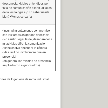
desconectar •Malos entendidos por
falta de comunicación •Habitual fallos
de la tecnologías (o no saber usarla
bien) •Menos cercanía
•Incumplimiento/menos compromiso
con las tareas asignadas •Ineficacia
•No asistir, llegar tarde, desaparecer a
mitad •Mas difícil la comunicación,
Silencios •No encender la cámara
•Mas fácil no involucrarse que en
presencial
(en general las mismas de presencial,
ampliado con algunos otros)
iones de Ingeniería de rama industrial