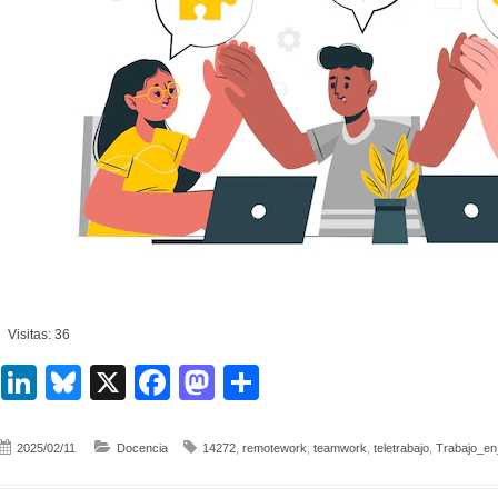
Visitas: 36
LinkedIn
Bluesky
X
Facebook
Mastodon
Compartir
2025/02/11
Docencia
14272
,
remotework
,
teamwork
,
teletrabajo
,
Trabajo_en