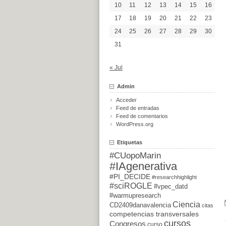
10
11
12
13
14
15
16
17
18
19
20
21
22
23
24
25
26
27
28
29
30
31
« Jul
Admin
Acceder
Feed de entradas
Feed de comentarios
WordPress.org
Etiquetas
#CUopoMarin
#IAgenerativa
#PI_DECIDE
#researchhighlight
#sciROGLE
#vpec_datd
#warmupresearch
Ciencia
CD2409danavalencia
citas
competencias transversales
cursos
Congresos
curso