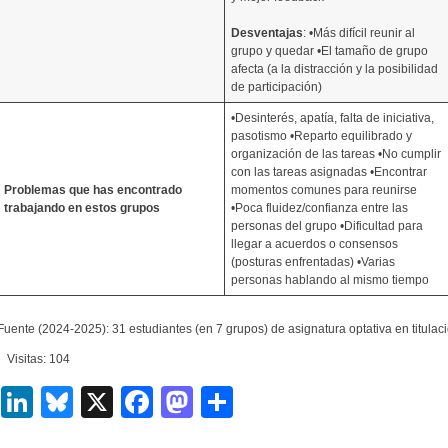
Desventajas
: •Más difícil reunir al
grupo y quedar •El tamaño de grupo
afecta (a la distracción y la posibilidad
de participación)
•Desinterés, apatía, falta de iniciativa,
pasotismo •Reparto equilibrado y
organización de las tareas •No cumplir
con las tareas asignadas •Encontrar
Problemas que has encontrado
momentos comunes para reunirse
trabajando en estos grupos
•Poca fluidez/confianza entre las
personas del grupo •Dificultad para
llegar a acuerdos o consensos
(posturas enfrentadas) •Varias
personas hablando al mismo tiempo
Fuente (2024-2025): 31 estudiantes (en 7 grupos) de asignatura optativa en titulac
Visitas: 104
LinkedIn
Bluesky
X
Facebook
Mastodon
Compartir