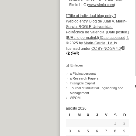
Simio LLC (
www.simio.com
).
["Title of individual blog entry."]
Weblog entry. Blog de Juan A. Marin-
Garcia. ROGLE-Universidad
Politécnica de Valencia. [Date posted.]
([URL to permalink]) [Date accessed; ].
© 2025 by
Marin-Garcia, J.A.
is
licensed under
CC BY-NC-SA 4.0
Enlaces
a Página personal
a Research Papers
Intangible Capital
Journal of Industrial Engineering and
Management
WPOM
agosto 2026
L
M
X
J
V
S
D
1
2
3
4
5
6
7
8
9