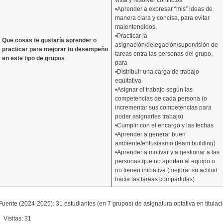
vista y resolver conflictos.
•Aprender a expresar “mis” ideas de
manera clara y concisa, para evitar
malentendidos.
•Practicar la
Que cosas te gustaría aprender o
asignación/delegación/supervisión de
practicar para mejorar tu desempeño
tareas entra las personas del grupo,
en este tipo de grupos
para
•Distribuir una carga de trabajo
equitativa
•Asignar el trabajo según las
competencias de cada persona (o
incrementar sus competencias para
poder asignarles trabajo)
•Cumplir con el encargo y las fechas
•Aprender a generar buen
ambiente/entusiasmo (team building)
•Aprender a motivar y a gestionar a las
personas que no aportan al equipo o
no tienen iniciativa (mejorar su actitud
hacia las tareas compartidas)
Fuente (2024-2025): 31 estudiantes (en 7 grupos) de asignatura optativa en titulac
Visitas: 31