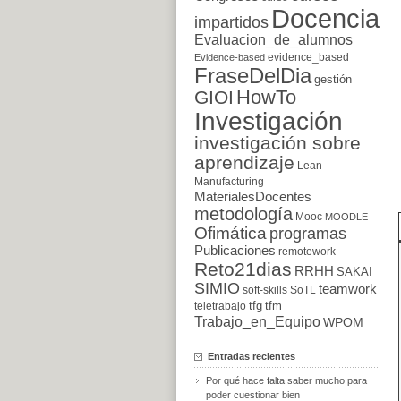
Docencia
impartidos
Evaluacion_de_alumnos
evidence_based
Evidence-based
FraseDelDia
gestión
HowTo
GIOI
Investigación
investigación sobre
aprendizaje
Lean
Manufacturing
MaterialesDocentes
metodología
Mooc
MOODLE
Ofimática
programas
Publicaciones
remotework
Reto21dias
RRHH
SAKAI
SIMIO
teamwork
soft-skills
SoTL
tfg
tfm
teletrabajo
Trabajo_en_Equipo
WPOM
Entradas recientes
Por qué hace falta saber mucho para
poder cuestionar bien