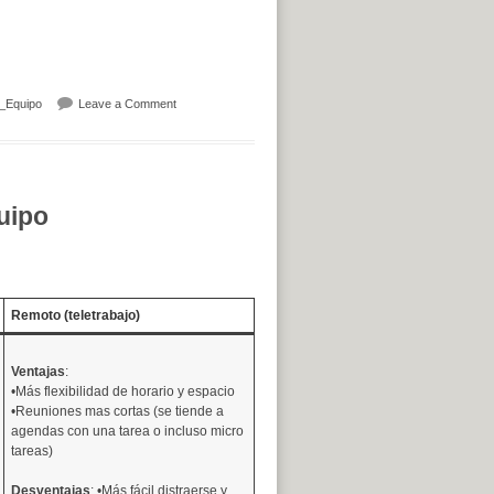
on Que cosas sobre trabajo en equipo les gustaría aprende
_Equipo
Leave a Comment
uipo
Remoto (teletrabajo)
Ventajas
:
•Más flexibilidad de horario y espacio
•Reuniones mas cortas (se tiende a
agendas con una tarea o incluso micro
tareas)
Desventajas
: •Más fácil distraerse y