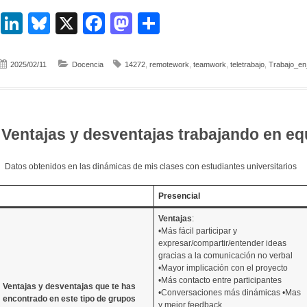
LinkedIn
Bluesky
X
Facebook
Mastodon
Compartir
2025/02/11
Docencia
14272
,
remotework
,
teamwork
,
teletrabajo
,
Trabajo_en
Ventajas y desventajas trabajando en eq
Datos obtenidos en las dinámicas de mis clases con estudiantes universitarios
Presencial
Ventajas
:
•Más fácil participar y
expresar/compartir/entender ideas
gracias a la comunicación no verbal
•Mayor implicación con el proyecto
•Más contacto entre participantes
Ventajas y desventajas que te has
•Conversaciones más dinámicas •Mas
encontrado en este tipo de grupos
y mejor feedback