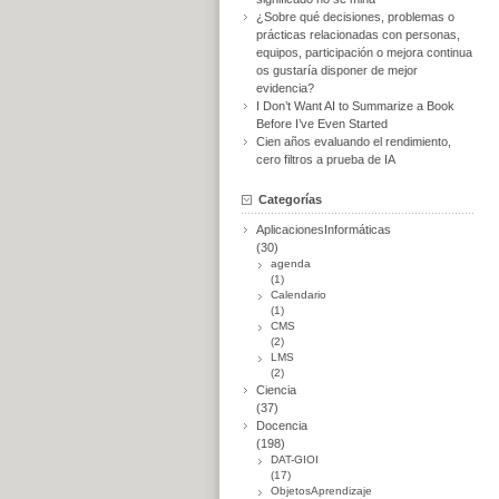
¿Sobre qué decisiones, problemas o
prácticas relacionadas con personas,
equipos, participación o mejora continua
os gustaría disponer de mejor
evidencia?
I Don’t Want AI to Summarize a Book
Before I’ve Even Started
Cien años evaluando el rendimiento,
cero filtros a prueba de IA
Categorías
AplicacionesInformáticas
(30)
agenda
(1)
Calendario
(1)
CMS
(2)
LMS
(2)
Ciencia
(37)
Docencia
(198)
DAT-GIOI
(17)
ObjetosAprendizaje