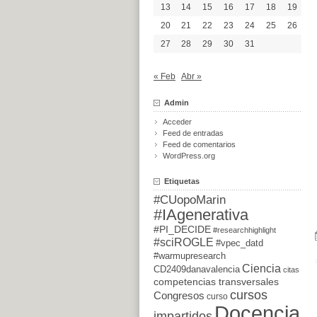
13
14
15
16
17
18
19
20
21
22
23
24
25
26
27
28
29
30
31
« Feb
Abr »
Admin
Acceder
Feed de entradas
Feed de comentarios
WordPress.org
Etiquetas
#CUopoMarin
#IAgenerativa
#PI_DECIDE
#researchhighlight
#sciROGLE
#vpec_datd
#warmupresearch
Ciencia
CD2409danavalencia
citas
competencias transversales
cursos
Congresos
curso
Docencia
impartidos