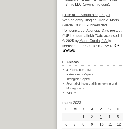
Simio LLC (
www.simio.com
).
["Title of individual blog entry."]
Weblog entry. Blog de Juan A. Marin-
Garcia. ROGLE-Universidad
Politécnica de Valencia. [Date posted.]
([URL to permalink]) [Date accessed; ].
© 2025 by
Marin-Garcia, J.A.
is
licensed under
CC BY-NC-SA 4.0
Enlaces
a Página personal
a Research Papers
Intangible Capital
Journal of Industrial Engineering and
Management
WPOM
marzo 2023
L
M
X
J
V
S
D
1
2
3
4
5
6
7
8
9
10
11
12