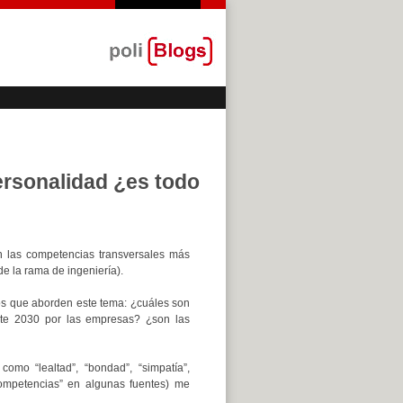
ersonalidad ¿es todo
n las competencias transversales más
 la rama de ingeniería).
cos que aborden este tema: ¿cuáles son
te 2030 por las empresas? ¿son las
mo “lealtad”, “bondad”, “simpatía”,
competencias” en algunas fuentes) me