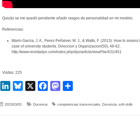
Quizás se me quedó pendiente añadir rasgos de personalidad en mi modelo.
Referencias:
Marin-Garcia, J. A., Perez-Peñalver, M. J., & Watts, F. (2013). How to asses
case of university students. Direccion y Organizacion(50), 48-62.
http://www.revistadyo.com/index.php/dyo/article/viewFile/431/451
Visitas: 225
LinkedIn
Bluesky
X
Facebook
Mastodon
Compartir
2023/03/03
Docencia
competencias transversales
,
Docencia
,
soft-skills