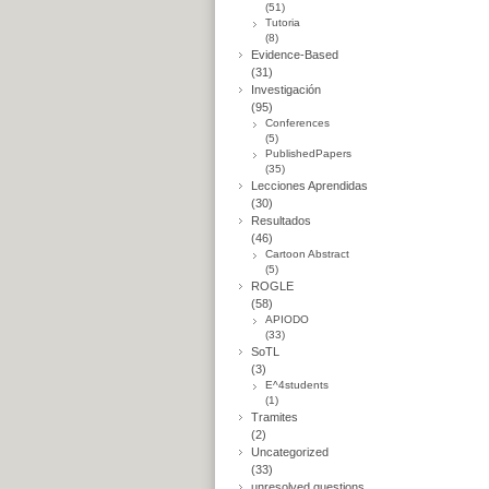
(51)
Tutoria
(8)
Evidence-Based
(31)
Investigación
(95)
Conferences
(5)
PublishedPapers
(35)
Lecciones Aprendidas
(30)
Resultados
(46)
Cartoon Abstract
(5)
ROGLE
(58)
APIODO
(33)
SoTL
(3)
E^4students
(1)
Tramites
(2)
Uncategorized
(33)
unresolved questions