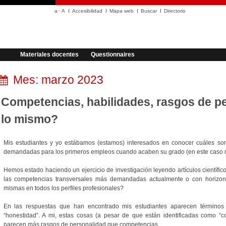
a
·
A
Accesibilidad
Mapa web
Buscar
Directorio
Materiales docentes
Questionnaires
Mes:
marzo 2023
Competencias, habilidades, rasgos de p
lo mismo?
Mis estudiantes y yo estábamos (estamos) interesados en conocer cuáles so
demandadas para los primeros empleos cuando acaben su grado (en este caso de
Hemos estado haciendo un ejercicio de investigación leyendo artículos científi
las competencias transversales más demandadas actualmente o con horizon
mismas en todos los perfiles profesionales?
En las respuestas que han encontrado mis estudiantes aparecen términos co
“honestidad”. A mi, estas cosas (a pesar de que están identificadas como “
parecen más rasgos de personalidad que competencias.