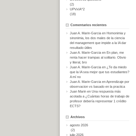
(2)
UPVxIA^2
(18)
Comentarios recientes
Juan A. Marin-Garcia
en
Homonimia y
sinonimia, los dos males de la ciencia
del management que impide a la IA dar
resultado útiles
Juan A. Marin-Garcia
en
En plan, me
renta hacer trampas al solitario. Obvio
y literal, bro
Juan A. Marin-Garcia
en
¿Te da miedo
que la IA sea mejor que tus estudiantes?
A mí no
Juan A. Marin-Garcia
en
Aprendizaje por
observacion vs basado en la practica
Juan Marin
en
Una respuesta más
acotada a ¿Cuántas horas de trabajo de
profesor debería representar 1 crédito
ECTS?
Archivos
agosto 2026
(2)
julio 2026