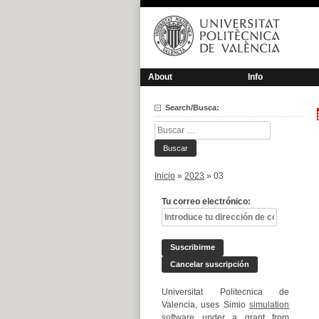
Saltar
al
contenido
About
Info
Search/Busca:
Buscar:
Inicio
»
2023
»
03
Tu correo electrónico:
Universitat Politecnica de
Valencia, uses Simio
simulation
software
under a grant from