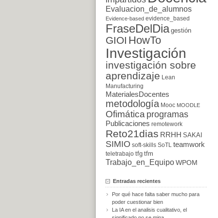
Evaluacion_de_alumnos
evidence_based
Evidence-based
FraseDelDia
gestión
HowTo
GIOI
Investigación
investigación sobre
aprendizaje
Lean
Manufacturing
MaterialesDocentes
metodología
Mooc
MOODLE
Ofimática
programas
Publicaciones
remotework
Reto21dias
RRHH
SAKAI
SIMIO
teamwork
soft-skills
SoTL
tfg
tfm
teletrabajo
Trabajo_en_Equipo
WPOM
Entradas recientes
Por qué hace falta saber mucho para
poder cuestionar bien
La IA en el analisis cualitativo, el
significado no se mina