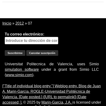
Inicio
»
2012
»
07
Tu correo electrónico:
Universitat Politecnica de Valencia, uses Simio
simulation software
under a grant from Simio LLC
(
www.simio.com
).
["Title of individual blog entry."] Weblog entry. Blog de Juan
A. Marin-Garcia. ROGLE-Universidad Politécnica de
Valencia. [Date posted.] ([URL to permalink]) [Date
accessed; ].
© 2025 by
Marin-Garcia, J.A.
is licensed under