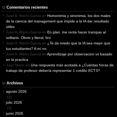
Comentarios recientes
Juan A. Marin-Garcia
en
Homonimia y sinonimia, los dos males
de la ciencia del management que impide a la IA dar resultado
útiles
Juan A. Marin-Garcia
en
En plan, me renta hacer trampas al
solitario. Obvio y literal, bro
Juan A. Marin-Garcia
en
¿Te da miedo que la IA sea mejor que
tus estudiantes? A mí no
Juan A. Marin-Garcia
en
Aprendizaje por observacion vs basado
en la practica
Juan Marin
en
Una respuesta más acotada a ¿Cuántas horas de
trabajo de profesor debería representar 1 crédito ECTS?
Archivos
agosto 2026
(2)
julio 2026
(3)
junio 2026