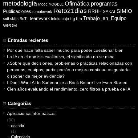
metodología
Ofimática
programas
Mooc
MOODLE
Reto21dias
SIMIO
Publicaciones
RRHH
SAKAI
remotework
Trabajo_en_Equipo
teamwork
tfg
tfm
soft-skills
SoTL
teletrabajo
WPOM
Entradas recientes
Por qué hace falta saber mucho para poder cuestionar bien
La IA en el analisis cualitativo, el significado no se mina
¿Sobre qué decisiones, problemas o prácticas relacionadas con
personas, equipos, participación o mejora continua os gustaría
disponer de mejor evidencia?
I Don’t Want AI to Summarize a Book Before I’ve Even Started
Cien años evaluando el rendimiento, cero filtros a prueba de IA
Categorías
AplicacionesInformáticas
(30)
agenda
(1)
Calendario