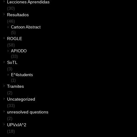
Lecciones Aprendidas
(30)
Resultados
(46)
Cartoon Abstract
(5)
ROGLE
(58)
APIODO
(33)
SoTL
(3)
E^4students
(1)
Tramites
(2)
Uncategorized
(33)
unresolved questions
(2)
UPVxIA^2
(18)