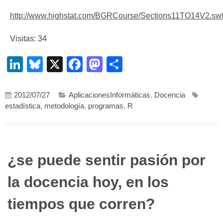
http://www.highstat.com/BGRCourse/Sections11TO14V2.sw
Visitas: 34
LinkedIn
Bluesky
X
Facebook
Mastodon
Compartir
2012/07/27
AplicacionesInformáticas
,
Docencia
estadística
,
metodología
,
programas
,
R
¿se puede sentir pasión por
la docencia hoy, en los
tiempos que corren?