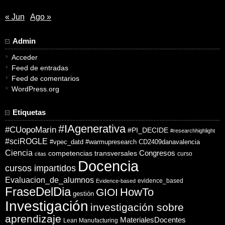
« Jun
Ago »
Admin
Acceder
Feed de entradas
Feed de comentarios
WordPress.org
Etiquetas
#IAgenerativa
#CUopoMarin
#PI_DECIDE
#researchhighlight
#sciROGLE
#vpec_datd
#warmupresearch
CD2409danavalencia
Ciencia
competencias transversales
Congresos
curso
citas
Docencia
cursos impartidos
Evaluacion_de_alumnos
evidence_based
Evidence-based
FraseDelDia
HowTo
GIOI
gestión
Investigación
investigación sobre
aprendizaje
MaterialesDocentes
Lean Manufacturing