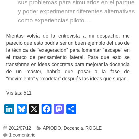
sus problemas para simularlos en el parque
y poder experimentar diferentes alternativas
como experiencias piloto…
Mientas volvía de la entrevista a mi despacho, me
pareció que esto podría ser un buen ejemplo del uso de
la técnica de “exageración” para fomentar “escape” en
el marco de pensamiento lateral. Para que esto se
transforme en ideas concretas para mejorar la docencia
de un máster, habría que pasar a la fase de
“movimiento” y “modelar” después las ideas que surjan.
Visitas: 511
LinkedIn
Bluesky
X
Facebook
Mastodon
Compartir
2012/07/12
APIODO
,
Docencia
,
ROGLE
en Pensamiento lateral: ejemplo de escape por me
1 comentario