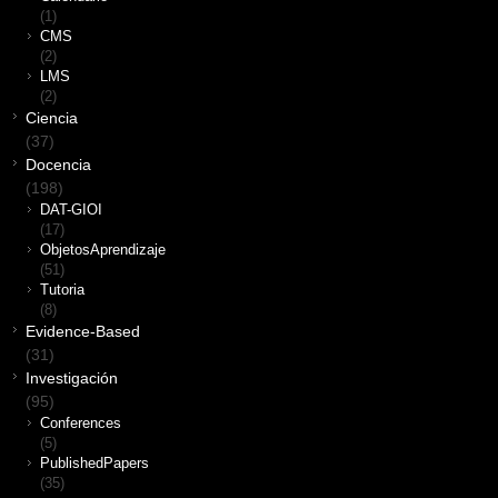
(1)
CMS
(2)
LMS
(2)
Ciencia
(37)
Docencia
(198)
DAT-GIOI
(17)
ObjetosAprendizaje
(51)
Tutoria
(8)
Evidence-Based
(31)
Investigación
(95)
Conferences
(5)
PublishedPapers
(35)