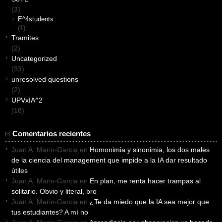
(3)
E^4students
(1)
Tramites
(2)
Uncategorized
(33)
unresolved questions
(2)
UPVxIA^2
(18)
Comentarios recientes
Juan A. Marin-Garcia
en
Homonimia y sinonimia, los dos males
de la ciencia del management que impide a la IA dar resultado
útiles
Juan A. Marin-Garcia
en
En plan, me renta hacer trampas al
solitario. Obvio y literal, bro
Juan A. Marin-Garcia
en
¿Te da miedo que la IA sea mejor que
tus estudiantes? A mí no