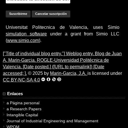
Universitat Politecnica de Valencia, uses Simio
simulation software
under a grant from Simio LLC
(
www.simio.com
).
["Title of individual blog entry."] Weblog entry. Blog de Juan
A. Marin-Garcia. ROGLE-Universidad Politécnica de
Valencia. [Date posted.] ([URL to permalink]) [Date
accessed; ].
© 2025 by
Marin-Garcia, J.A.
is licensed under
CC BY-NC-SA 4.0
Enlaces
a Página personal
a Research Papers
Intangible Capital
Journal of Industrial Engineering and Management
WPOM