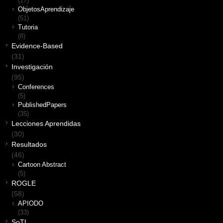
(17)
ObjetosAprendizaje
(51)
Tutoria
(8)
Evidence-Based
(31)
Investigación
(95)
Conferences
(5)
PublishedPapers
(35)
Lecciones Aprendidas
(30)
Resultados
(46)
Cartoon Abstract
(5)
ROGLE
(58)
APIODO
(33)
SoTL