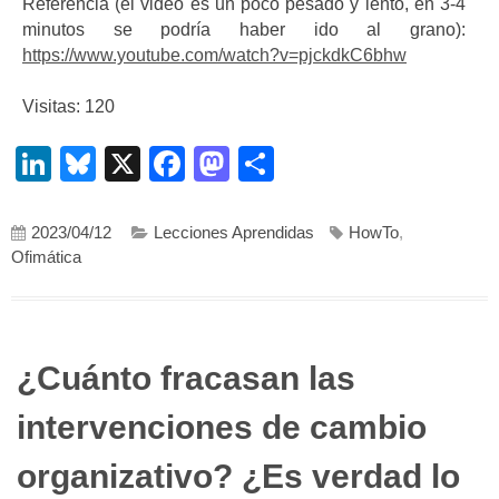
Referencia (el video es un poco pesado y lento, en 3-4
minutos se podría haber ido al grano):
https://www.youtube.com/watch?v=pjckdkC6bhw
Visitas: 120
LinkedIn
Bluesky
X
Facebook
Mastodon
Compartir
2023/04/12
Lecciones Aprendidas
HowTo
,
Ofimática
¿Cuánto fracasan las
intervenciones de cambio
organizativo? ¿Es verdad lo