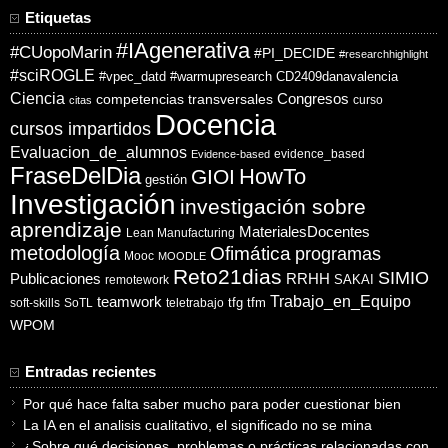
Etiquetas
#IAgenerativa
#CUopoMarin
#PI_DECIDE
#researchhighlight
#sciROGLE
#vpec_datd
#warmupresearch
CD2409danavalencia
Ciencia
competencias transversales
Congresos
curso
citas
Docencia
cursos impartidos
Evaluacion_de_alumnos
evidence_based
Evidence-based
FraseDelDia
HowTo
GIOI
gestión
Investigación
investigación sobre
aprendizaje
MaterialesDocentes
Lean Manufacturing
metodología
Ofimática
programas
Mooc
MOODLE
Reto21dias
SIMIO
Publicaciones
RRHH
SAKAI
remotework
Trabajo_en_Equipo
teamwork
tfg
tfm
soft-skills
SoTL
teletrabajo
WPOM
Entradas recientes
Por qué hace falta saber mucho para poder cuestionar bien
La IA en el analisis cualitativo, el significado no se mina
¿Sobre qué decisiones, problemas o prácticas relacionadas con