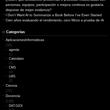
personas, equipos, participación o mejora continua os gustaría
disponer de mejor evidencia?
I Don’t Want AI to Summarize a Book Before I’ve Even Started
Cien años evaluando el rendimiento, cero filtros a prueba de IA
Categorías
AplicacionesInformáticas
(30)
agenda
(1)
Calendario
(1)
CMS
(2)
LMS
(2)
Ciencia
(37)
Docencia
(198)
DAT-GIOI