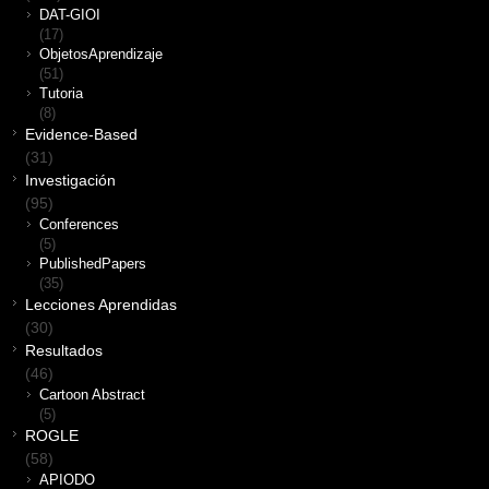
DAT-GIOI
(17)
ObjetosAprendizaje
(51)
Tutoria
(8)
Evidence-Based
(31)
Investigación
(95)
Conferences
(5)
PublishedPapers
(35)
Lecciones Aprendidas
(30)
Resultados
(46)
Cartoon Abstract
(5)
ROGLE
(58)
APIODO