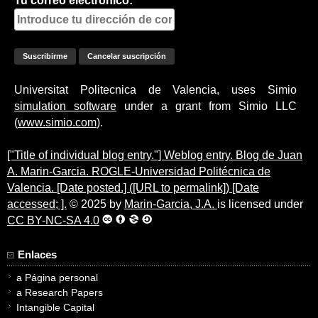
Tu correo electrónico:
Universitat Politecnica de Valencia, uses Simio
simulation software
under a grant from Simio LLC
(
www.simio.com
).
["Title of individual blog entry."] Weblog entry. Blog de Juan
A. Marin-Garcia. ROGLE-Universidad Politécnica de
Valencia. [Date posted.] ([URL to permalink]) [Date
accessed; ].
© 2025 by
Marin-Garcia, J.A.
is licensed under
CC BY-NC-SA 4.0
Enlaces
a Página personal
a Research Papers
Intangible Capital