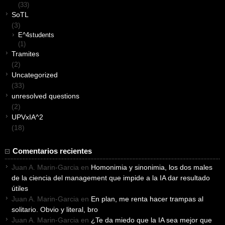
(33)
SoTL
(3)
E^4students
(1)
Tramites
(2)
Uncategorized
(33)
unresolved questions
(2)
UPVxIA^2
(18)
Comentarios recientes
Juan A. Marin-Garcia
en
Homonimia y sinonimia, los dos males
de la ciencia del management que impide a la IA dar resultado
útiles
Juan A. Marin-Garcia
en
En plan, me renta hacer trampas al
solitario. Obvio y literal, bro
Juan A. Marin-Garcia
en
¿Te da miedo que la IA sea mejor que