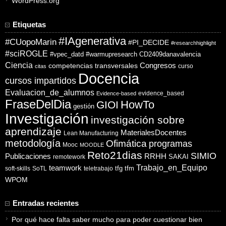
WordPress.org
Etiquetas
#IAgenerativa
#CUopoMarin
#PI_DECIDE
#researchhighlight
#sciROGLE
#vpec_datd
#warmupresearch
CD2409danavalencia
Ciencia
competencias transversales
Congresos
curso
citas
Docencia
cursos impartidos
Evaluacion_de_alumnos
evidence_based
Evidence-based
FraseDelDia
HowTo
GIOI
gestión
Investigación
investigación sobre
aprendizaje
MaterialesDocentes
Lean Manufacturing
metodología
Ofimática
programas
Mooc
MOODLE
Reto21dias
SIMIO
Publicaciones
RRHH
SAKAI
remotework
Trabajo_en_Equipo
teamwork
tfg
tfm
soft-skills
SoTL
teletrabajo
WPOM
Entradas recientes
Por qué hace falta saber mucho para poder cuestionar bien