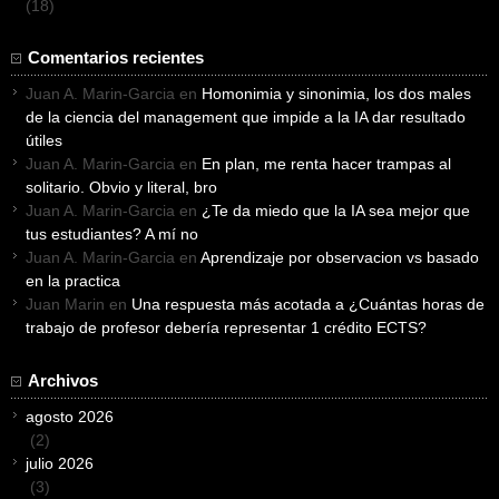
(18)
Comentarios recientes
Juan A. Marin-Garcia
en
Homonimia y sinonimia, los dos males
de la ciencia del management que impide a la IA dar resultado
útiles
Juan A. Marin-Garcia
en
En plan, me renta hacer trampas al
solitario. Obvio y literal, bro
Juan A. Marin-Garcia
en
¿Te da miedo que la IA sea mejor que
tus estudiantes? A mí no
Juan A. Marin-Garcia
en
Aprendizaje por observacion vs basado
en la practica
Juan Marin
en
Una respuesta más acotada a ¿Cuántas horas de
trabajo de profesor debería representar 1 crédito ECTS?
Archivos
agosto 2026
(2)
julio 2026
(3)