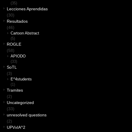
(35)
Lecciones Aprendidas
(30)
Resultados
(46)
Cartoon Abstract
(5)
ROGLE
(58)
APIODO
(33)
SoTL
(3)
E^4students
(1)
Tramites
(2)
Uncategorized
(33)
unresolved questions
(2)
UPVxIA^2