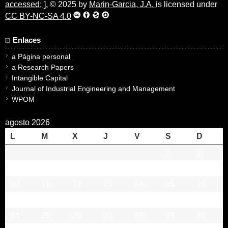
accessed; ].
© 2025 by
Marin-Garcia, J.A.
is licensed under
CC BY-NC-SA 4.0
Enlaces
a Página personal
a Research Papers
Intangible Capital
Journal of Industrial Engineering and Management
WPOM
agosto 2026
L
M
X
J
V
S
D
1
2
3
4
5
6
7
8
9
10
11
12
13
14
15
16
17
18
19
20
21
22
23
24
25
26
27
28
29
30