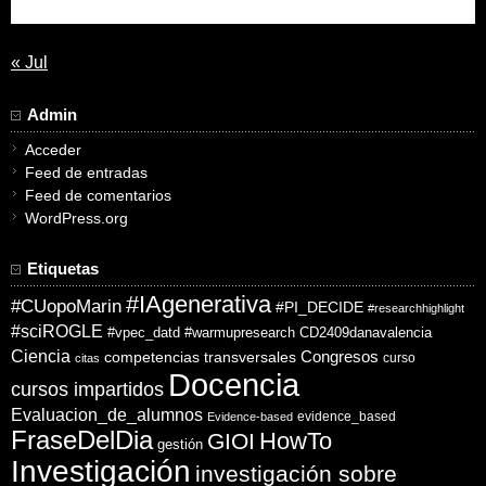
31
« Jul
Admin
Acceder
Feed de entradas
Feed de comentarios
WordPress.org
Etiquetas
#IAgenerativa
#CUopoMarin
#PI_DECIDE
#researchhighlight
#sciROGLE
#vpec_datd
#warmupresearch
CD2409danavalencia
Ciencia
competencias transversales
Congresos
curso
citas
Docencia
cursos impartidos
Evaluacion_de_alumnos
evidence_based
Evidence-based
FraseDelDia
HowTo
GIOI
gestión
Investigación
investigación sobre