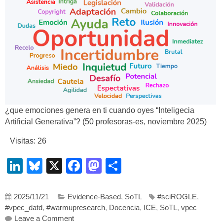
¿que emociones genera en ti cuando oyes “Inteligecia
Artificial Generativa”? (50 profesoras-es, noviembre 2025)
Visitas: 26
LinkedIn
Bluesky
X
Facebook
Mastodon
Compartir
2025/11/21
Evidence-Based
,
SoTL
#sciROGLE
,
#vpec_datd
,
#warmupresearch
,
Docencia
,
ICE
,
SoTL
,
vpec
on ¿Qué nos hace insustituibles? Investigando 
Leave a Comment