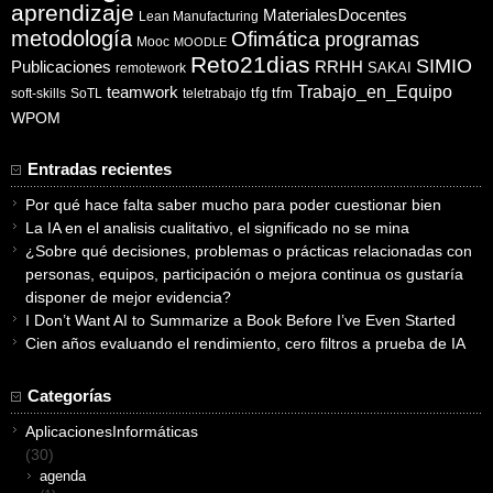
aprendizaje
MaterialesDocentes
Lean Manufacturing
metodología
Ofimática
programas
Mooc
MOODLE
Reto21dias
SIMIO
Publicaciones
RRHH
SAKAI
remotework
Trabajo_en_Equipo
teamwork
tfg
tfm
soft-skills
SoTL
teletrabajo
WPOM
Entradas recientes
Por qué hace falta saber mucho para poder cuestionar bien
La IA en el analisis cualitativo, el significado no se mina
¿Sobre qué decisiones, problemas o prácticas relacionadas con
personas, equipos, participación o mejora continua os gustaría
disponer de mejor evidencia?
I Don’t Want AI to Summarize a Book Before I’ve Even Started
Cien años evaluando el rendimiento, cero filtros a prueba de IA
Categorías
AplicacionesInformáticas
(30)
agenda