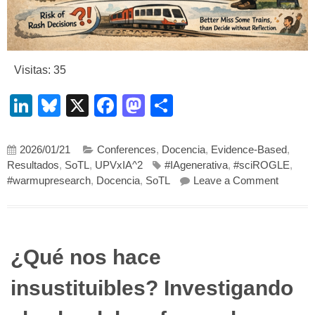
Visitas: 35
LinkedIn
Bluesky
X
Facebook
Mastodon
Compartir
2026/01/21
Conferences
,
Docencia
,
Evidence-Based
,
Resultados
,
SoTL
,
UPVxIA^2
#IAgenerativa
,
#sciROGLE
,
on What 
#warmupresearch
,
Docencia
,
SoTL
Leave a Comment
¿Qué nos hace
insustituibles? Investigando