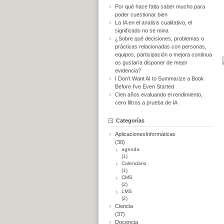
Por qué hace falta saber mucho para
poder cuestionar bien
La IA en el analisis cualitativo, el
significado no se mina
¿Sobre qué decisiones, problemas o
prácticas relacionadas con personas,
equipos, participación o mejora continua
os gustaría disponer de mejor
evidencia?
I Don’t Want AI to Summarize a Book
Before I’ve Even Started
Cien años evaluando el rendimiento,
cero filtros a prueba de IA
Categorías
AplicacionesInformáticas
(30)
agenda
(1)
Calendario
(1)
CMS
(2)
LMS
(2)
Ciencia
(37)
Docencia