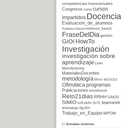
competencias transversales
cursos
Congresos
curso
Docencia
impartidos
Evaluacion_de_alumnos
evidence_based
Evidence-based
FraseDelDia
gestión
HowTo
GIOI
Investigación
investigación sobre
aprendizaje
Lean
Manufacturing
MaterialesDocentes
metodología
Mooc
MOODLE
Ofimática
programas
Publicaciones
remotework
Reto21dias
RRHH
SAKAI
SIMIO
teamwork
soft-skills
SoTL
tfg
tfm
teletrabajo
Trabajo_en_Equipo
WPOM
Entradas recientes