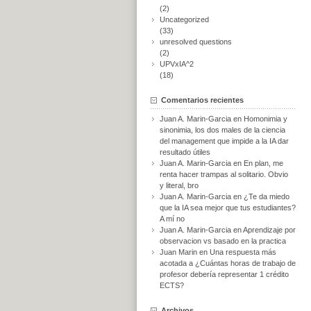
(2)
Uncategorized
(33)
unresolved questions
(2)
UPVxIA^2
(18)
Comentarios recientes
Juan A. Marin-Garcia
en
Homonimia y
sinonimia, los dos males de la ciencia
del management que impide a la IA dar
resultado útiles
Juan A. Marin-Garcia
en
En plan, me
renta hacer trampas al solitario. Obvio
y literal, bro
Juan A. Marin-Garcia
en
¿Te da miedo
que la IA sea mejor que tus estudiantes?
A mí no
Juan A. Marin-Garcia
en
Aprendizaje por
observacion vs basado en la practica
Juan Marin
en
Una respuesta más
acotada a ¿Cuántas horas de trabajo de
profesor debería representar 1 crédito
ECTS?
Archivos