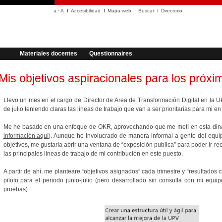
a
·
A
Accesibilidad
Mapa web
Buscar
Directorio
Materiales docentes
Questionnaires
Mis objetivos aspiracionales para los próxi
Llevo un mes en el cargo de Director de Area de Transformación Digital en la 
de julio teniendo claras las lineas de trabajo que van a ser prioritarias para mi e
Me he basado en una enfoque de OKR, aprovechando que me metí en esta din
información aquí
). Aunque he involucrado de manera informal a gente del equipo
objetivos, me gustaría abrir una ventana de “exposición publica” para poder ir re
las principales lineas de trabajo de mi contribución en este puesto.
A partir de ahí, me planteare “objetivos asignados” cada trimestre y “resultados 
piloto para el periodo junio-julio (pero desarrollado sin consulta con mi eq
pruebas)