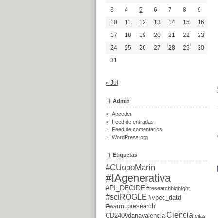
3
4
5
6
7
8
9
10
11
12
13
14
15
16
17
18
19
20
21
22
23
24
25
26
27
28
29
30
31
« Jul
Admin
Acceder
Feed de entradas
Feed de comentarios
WordPress.org
Etiquetas
#CUopoMarin
#IAgenerativa
#PI_DECIDE
#researchhighlight
#sciROGLE
#vpec_datd
#warmupresearch
Ciencia
CD2409danavalencia
citas