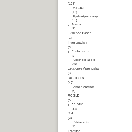
(198)
DAT-GIOI
(17)
ObjetosAprendizaje
(51)
Tutoria
(8)
Evidence-Based
(31)
Investigación
(95)
Conferences
(5)
PublishedPapers
(35)
Lecciones Aprendidas
(30)
Resultados
(46)
Cartoon Abstract
(5)
ROGLE
(58)
APIODO
(33)
SoTL
(3)
E^4students
(1)
Tramites