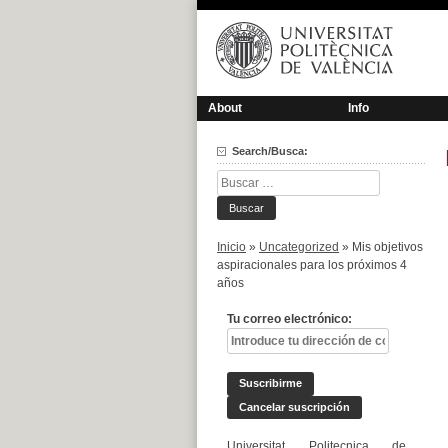
Saltar
al
contenido
About
Info
Search/Busca:
Buscar:
Inicio
»
Uncategorized
»
Mis objetivos
aspiracionales para los próximos 4
años
Tu correo electrónico:
Universitat Politecnica de