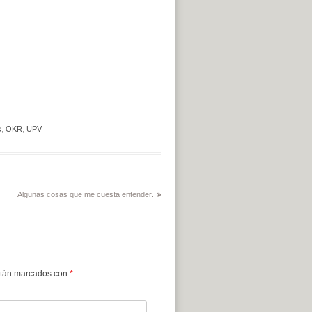
s
,
OKR
,
UPV
Algunas cosas que me cuesta entender.
stán marcados con
*