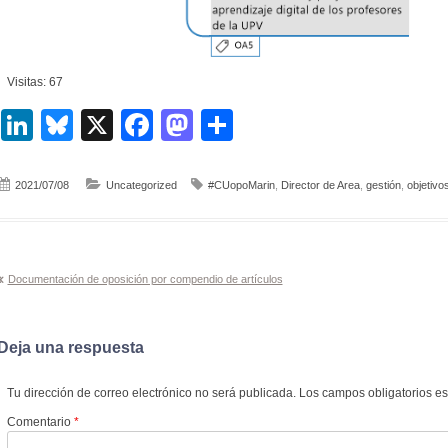
Visitas: 67
LinkedIn
Bluesky
X
Facebook
Mastodon
Compartir
2021/07/08
Uncategorized
#CUopoMarin
,
Director de Area
,
gestión
,
objetivo
Navegación
Documentación de oposición por compendio de artículos
de
entradas
Deja una respuesta
Tu dirección de correo electrónico no será publicada.
Los campos obligatorios e
Comentario
*