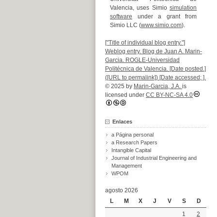
Valencia, uses Simio
simulation
software
under a grant from
Simio LLC (
www.simio.com
).
["Title of individual blog entry."]
Weblog entry. Blog de Juan A. Marin-
Garcia. ROGLE-Universidad
Politécnica de Valencia. [Date posted.]
([URL to permalink]) [Date accessed; ].
© 2025 by
Marin-Garcia, J.A.
is
licensed under
CC BY-NC-SA 4.0
Enlaces
a Página personal
a Research Papers
Intangible Capital
Journal of Industrial Engineering and
Management
WPOM
agosto 2026
L
M
X
J
V
S
D
1
2