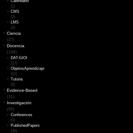
Calendario
(1)
CMS
(2)
LMS
(2)
Ciencia
(37)
Docencia
(198)
DAT-GIOI
(17)
ObjetosAprendizaje
(51)
Tutoria
(8)
Evidence-Based
(31)
Investigación
(95)
Conferences
(5)
PublishedPapers
(35)