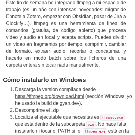
Este fin de semana he integrado ffmpeg a mi espacio de
trabajo (es un año con intensas novedades: migrar de
Ennote a Zotero, empezar con Obsidian, pasar de Jira a
Clockify…). ffmpeg es una herramienta de línea de
comandos (gratuita, de código abierto) que procesa
vídeo y audio en local y acepta scripts. Puedes dividir
un vídeo en fragmentos por tiempo, comprimir, cambiar
de formato, extraer audio, recortar o concatenar, y
hacerlo en modo batch sobre los ficheros de una
carpeta entera sin tocar nada manualmente.
Cómo instalarlo en Windows
Descarga la versión compilada desde
https://ffmpeg.org/download.html
(sección Windows, yo
he usado la build de gyan.dev).
Descomprime el .zip
Localiza el ejecutable que necesitas es
,
ffmpeg.exe
que está dentro de la subcarpeta
. No hace falta
bin
instalarlo ni tocar el PATH si el
está en la
ffmpeg.exe