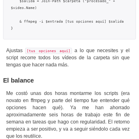
    $salida = Join-Path $carpeta ("procesado_" + 
$video.Name)

    & ffmpeg -i $entrada [tus opciones aquí] $salida

Ajustas
a lo que necesites y el
[tus opciones aquí]
script recorre todos los vídeos de la carpeta sin que
tengas que hacer nada más.
El balance
Me costó unas dos horas montarme los scripts (era
novato en ffmpeg y parte del tiempo fue entender qué
opciones hacen qué). Ya me han ahorrado
aproximadamente seis horas de trabajo este fin de
semana en tareas que hago con regularidad. El retorno
empieza a ser positivo, y va a seguir siéndolo cada vez
que los reutilice.