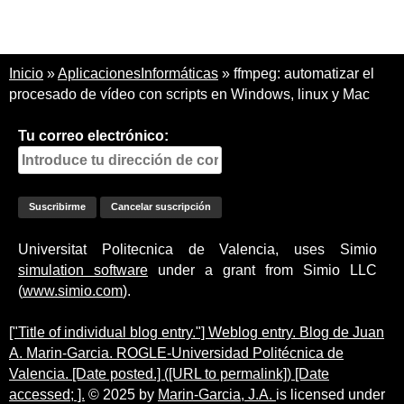
Inicio
»
AplicacionesInformáticas
»
ffmpeg: automatizar el
procesado de vídeo con scripts en Windows, linux y Mac
Tu correo electrónico:
Universitat Politecnica de Valencia, uses Simio
simulation software
under a grant from Simio LLC
(
www.simio.com
).
["Title of individual blog entry."] Weblog entry. Blog de Juan
A. Marin-Garcia. ROGLE-Universidad Politécnica de
Valencia. [Date posted.] ([URL to permalink]) [Date
accessed; ].
© 2025 by
Marin-Garcia, J.A.
is licensed under