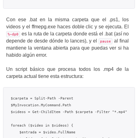
Con ese .bat en la misma carpeta que el .ps1, los
videos y el ffmepg.exe haces doble clic y se ejecuta. El
es la ruta de la carpeta donde está el .bat (así no
%~dp0
depende de desde dónde lo lances), y el
al final
pause
mantiene la ventana abierta para que puedas ver si ha
habido algún error.
Un script básico que procesa todos los .mp4 de la
carpeta actual tiene esta estructura:
$carpeta = Split-Path -Parent 
$MyInvocation.MyCommand.Path

$videos = Get-ChildItem -Path $carpeta -Filter "*.mp4"

foreach ($video in $videos) {

    $entrada = $video.FullName
