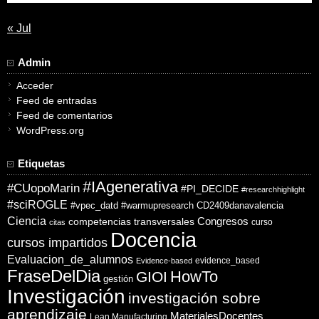
« Jul
Admin
Acceder
Feed de entradas
Feed de comentarios
WordPress.org
Etiquetas
#IAgenerativa
#CUopoMarin
#PI_DECIDE
#researchhighlight
#sciROGLE
#vpec_datd
#warmupresearch
CD2409danavalencia
Ciencia
competencias transversales
Congresos
curso
citas
Docencia
cursos impartidos
Evaluacion_de_alumnos
evidence_based
Evidence-based
FraseDelDia
HowTo
GIOI
gestión
Investigación
investigación sobre
aprendizaje
MaterialesDocentes
Lean Manufacturing