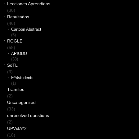
Lecciones Aprendidas
(30)
Resultados
(46)
Cartoon Abstract
(5)
ROGLE
(58)
APIODO
(33)
SoTL
(3)
E^4students
(1)
Tramites
(2)
Uncategorized
(33)
unresolved questions
(2)
UPVxIA^2
(18)