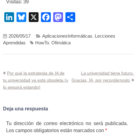
Visitas: 39
LinkedIn
Bluesky
X
Facebook
Mastodon
Compartir
2026/05/17
AplicacionesInformáticas
,
Lecciones
Aprendidas
HowTo
,
Ofimática
Navegación
Por qué la estrategia de IA de
La universidad tiene futuro.
tu universidad ya está obsoleta (y
Gracias, IA, por recordárnoslo
de
lo seguirá estando)
entradas
Deja una respuesta
Tu dirección de correo electrónico no será publicada.
Los campos obligatorios están marcados con
*