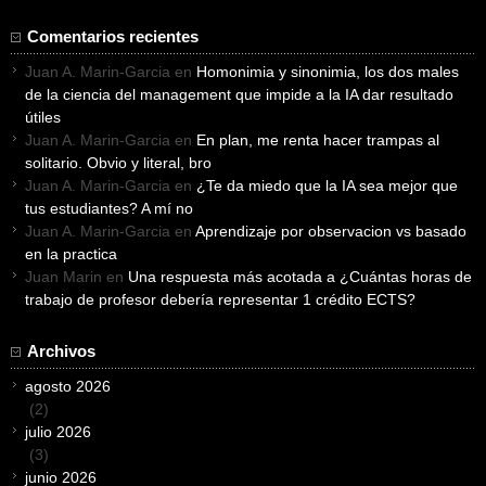
Comentarios recientes
Juan A. Marin-Garcia
en
Homonimia y sinonimia, los dos males
de la ciencia del management que impide a la IA dar resultado
útiles
Juan A. Marin-Garcia
en
En plan, me renta hacer trampas al
solitario. Obvio y literal, bro
Juan A. Marin-Garcia
en
¿Te da miedo que la IA sea mejor que
tus estudiantes? A mí no
Juan A. Marin-Garcia
en
Aprendizaje por observacion vs basado
en la practica
Juan Marin
en
Una respuesta más acotada a ¿Cuántas horas de
trabajo de profesor debería representar 1 crédito ECTS?
Archivos
agosto 2026
(2)
julio 2026
(3)
junio 2026