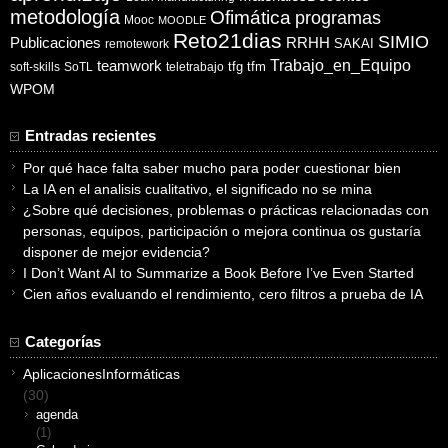
metodología
Ofimática
programas
Mooc
MOODLE
Reto21dias
SIMIO
Publicaciones
RRHH
SAKAI
remotework
Trabajo_en_Equipo
teamwork
tfg
tfm
soft-skills
SoTL
teletrabajo
WPOM
Entradas recientes
Por qué hace falta saber mucho para poder cuestionar bien
La IA en el analisis cualitativo, el significado no se mina
¿Sobre qué decisiones, problemas o prácticas relacionadas con
personas, equipos, participación o mejora continua os gustaría
disponer de mejor evidencia?
I Don’t Want AI to Summarize a Book Before I’ve Even Started
Cien años evaluando el rendimiento, cero filtros a prueba de IA
Categorías
AplicacionesInformáticas
(30)
agenda
(1)