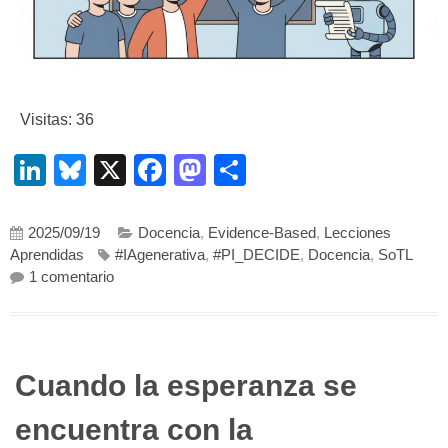
Visitas: 36
LinkedIn
Bluesky
X
Facebook
Mastodon
Compartir
2025/09/19
Docencia
,
Evidence-Based
,
Lecciones
Aprendidas
#IAgenerativa
,
#PI_DECIDE
,
Docencia
,
SoTL
en ¿Te da miedo que la IA sea mejor que tus estud
1 comentario
Cuando la esperanza se
encuentra con la