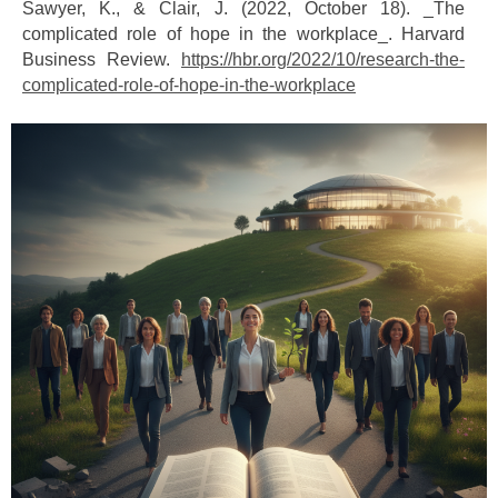
Sawyer, K., & Clair, J. (2022, October 18). _The
complicated role of hope in the workplace_. Harvard
Business Review.
https://hbr.org/2022/10/research-the-
complicated-role-of-hope-in-the-workplace