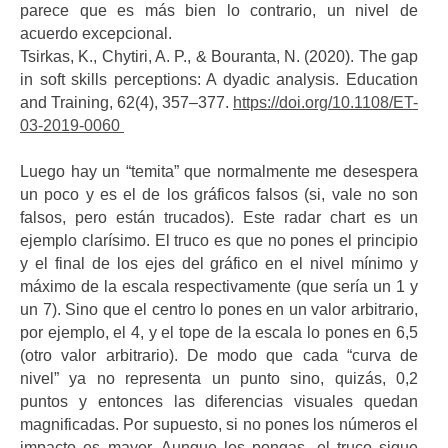
parece que es más bien lo contrario, un nivel de
acuerdo excepcional.
Tsirkas, K., Chytiri, A. P., & Bouranta, N. (2020). The gap
in soft skills perceptions: A dyadic analysis. Education
and Training, 62(4), 357–377.
https://doi.org/10.1108/ET-
03-2019-0060
Luego hay un “temita” que normalmente me desespera
un poco y es el de los gráficos falsos (si, vale no son
falsos, pero están trucados). Este radar chart es un
ejemplo clarísimo. El truco es que no pones el principio
y el final de los ejes del gráfico en el nivel mínimo y
máximo de la escala respectivamente (que sería un 1 y
un 7). Sino que el centro lo pones en un valor arbitrario,
por ejemplo, el 4, y el tope de la escala lo pones en 6,5
(otro valor arbitrario). De modo que cada “curva de
nivel” ya no representa un punto sino, quizás, 0,2
puntos y entonces las diferencias visuales quedan
magnificadas. Por supuesto, si no pones los números el
impacto es mayor. Aunque los pongas, el truco sigue