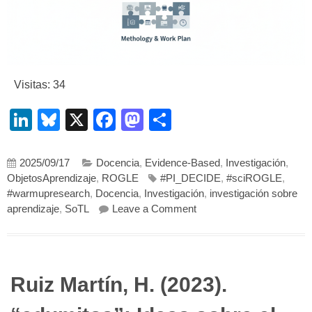
Visitas: 34
LinkedIn
Bluesky
X
Facebook
Mastodon
Compartir
2025/09/17
Docencia
,
Evidence-Based
,
Investigación
,
ObjetosAprendizaje
,
ROGLE
#PI_DECIDE
,
#sciROGLE
,
#warmupresearch
,
Docencia
,
Investigación
,
investigación sobre
on DECIDE – Design and E
aprendizaje
,
SoTL
Leave a Comment
Ruiz Martín, H. (2023).