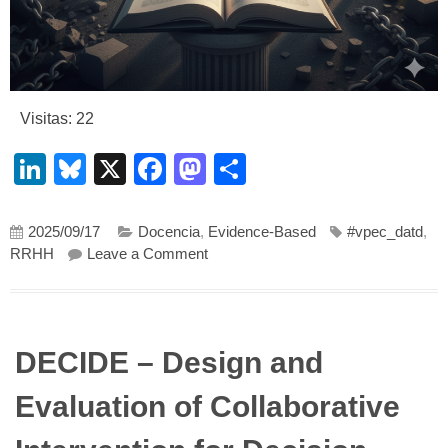
Visitas: 22
LinkedIn
Bluesky
X
Facebook
Mastodon
Compartir
2025/09/17
Docencia
,
Evidence-Based
#vpec_datd
,
on Cuando la esperanza se encuentra
RRHH
Leave a Comment
DECIDE – Design and
Evaluation of Collaborative