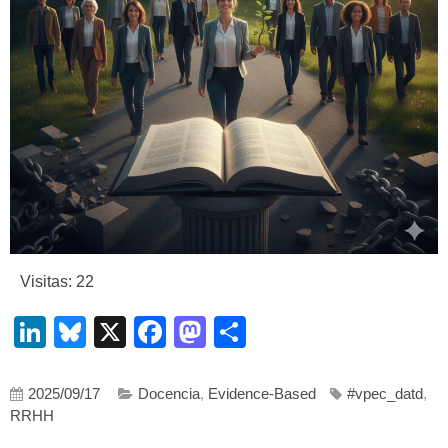
Visitas: 22
LinkedIn
Bluesky
X
Facebook
Mastodon
Compartir
2025/09/17
Docencia
,
Evidence-Based
#vpec_datd
,
RRHH