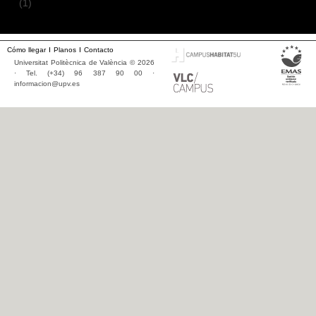
(1)
Cómo llegar
Planos
Contacto
Universitat Politècnica de València © 2026
· Tel. (+34) 96 387 90 00 ·
informacion@upv.es