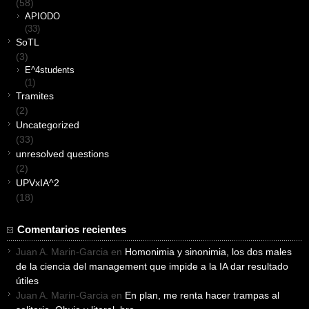
(58)
APIODO
(33)
SoTL
(3)
E^4students
(1)
Tramites
(2)
Uncategorized
(33)
unresolved questions
(2)
UPVxIA^2
(18)
Comentarios recientes
Juan A. Marin-Garcia
en
Homonimia y sinonimia, los dos males
de la ciencia del management que impide a la IA dar resultado
útiles
Juan A. Marin-Garcia
en
En plan, me renta hacer trampas al