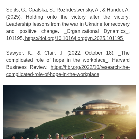
Seijts, G., Opatska, S., Rozhdestvensky, A., & Hunder, A.
(2025). Holding onto the victory after the victory:
Leadership lessons from the war in Ukraine for recovery
and positive change. _Organizational Dynamics_,
101195.
https://doi.org/10.1016/j.orgdyn.2025.101195
Sawyer, K., & Clair, J. (2022, October 18). _The
complicated role of hope in the workplace_. Harvard
Business Review.
https://hbr.org/2022/10/research-the-
complicated-role-of-hope-in-the-workplace