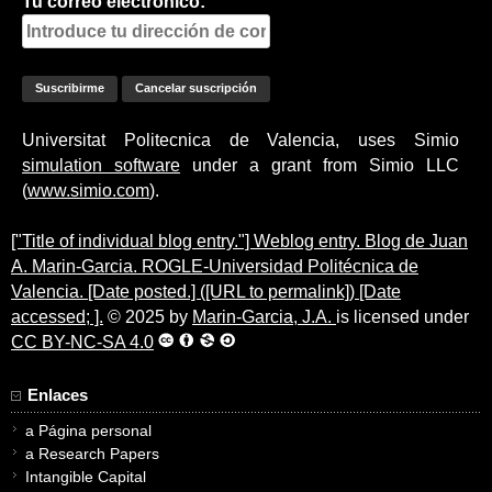
Tu correo electrónico:
Universitat Politecnica de Valencia, uses Simio
simulation software
under a grant from Simio LLC
(
www.simio.com
).
["Title of individual blog entry."] Weblog entry. Blog de Juan
A. Marin-Garcia. ROGLE-Universidad Politécnica de
Valencia. [Date posted.] ([URL to permalink]) [Date
accessed; ].
© 2025 by
Marin-Garcia, J.A.
is licensed under
CC BY-NC-SA 4.0
Enlaces
a Página personal
a Research Papers
Intangible Capital