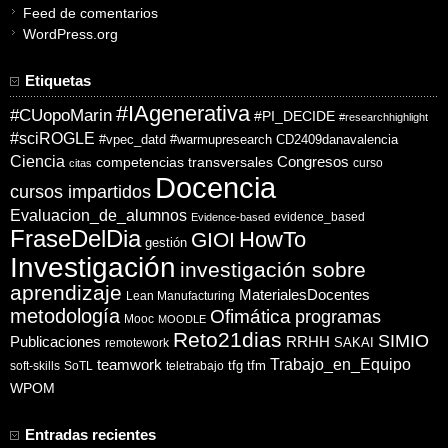
Feed de comentarios
WordPress.org
Etiquetas
#IAgenerativa
#CUopoMarin
#PI_DECIDE
#researchhighlight
#sciROGLE
#vpec_datd
#warmupresearch
CD2409danavalencia
Ciencia
competencias transversales
Congresos
curso
citas
Docencia
cursos impartidos
Evaluacion_de_alumnos
evidence_based
Evidence-based
FraseDelDia
HowTo
GIOI
gestión
Investigación
investigación sobre
aprendizaje
MaterialesDocentes
Lean Manufacturing
metodología
Ofimática
programas
Mooc
MOODLE
Reto21dias
SIMIO
Publicaciones
RRHH
SAKAI
remotework
Trabajo_en_Equipo
teamwork
tfg
tfm
soft-skills
SoTL
teletrabajo
WPOM
Entradas recientes