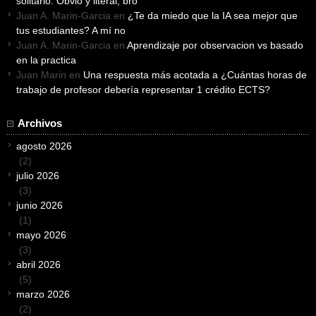
solitario. Obvio y literal, bro
Juan A. Marin-Garcia
en
¿Te da miedo que la IA sea mejor que
tus estudiantes? A mí no
Juan A. Marin-Garcia
en
Aprendizaje por observacion vs basado
en la practica
Juan Marin
en
Una respuesta más acotada a ¿Cuántas horas de
trabajo de profesor debería representar 1 crédito ECTS?
Archivos
agosto 2026
(2)
julio 2026
(3)
junio 2026
(1)
mayo 2026
(3)
abril 2026
(5)
marzo 2026
(2)