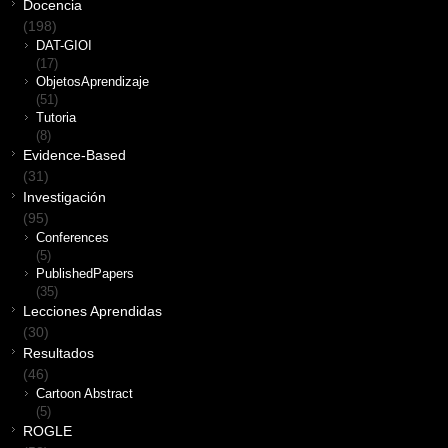
Docencia
(198)
DAT-GIOI
(17)
ObjetosAprendizaje
(51)
Tutoria
(8)
Evidence-Based
(31)
Investigación
(95)
Conferences
(5)
PublishedPapers
(35)
Lecciones Aprendidas
(30)
Resultados
(46)
Cartoon Abstract
(5)
ROGLE