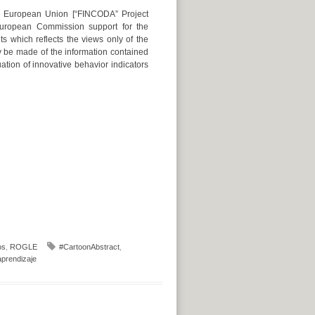
e European Union [“FINCODA” Project
European Commission support for the
ts which reflects the views only of the
 be made of the information contained
ation of innovative behavior indicators
os
,
ROGLE
#CartoonAbstract
,
aprendizaje