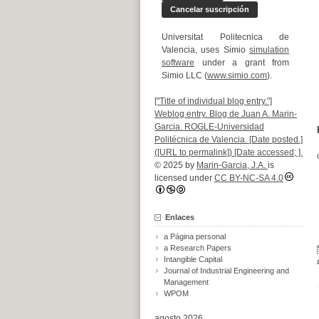
Universitat Politecnica de
Valencia, uses Simio
simulation
software
under a grant from
Simio LLC (
www.simio.com
).
["Title of individual blog entry."]
Weblog entry. Blog de Juan A. Marin-
Garcia. ROGLE-Universidad
Politécnica de Valencia. [Date posted.]
([URL to permalink]) [Date accessed; ].
© 2025 by
Marin-Garcia, J.A.
is
licensed under
CC BY-NC-SA 4.0
Enlaces
a Página personal
a Research Papers
Intangible Capital
Journal of Industrial Engineering and
Management
WPOM
agosto 2026