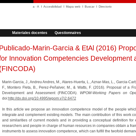
a
·
A
Accesibilidad
Mapa web
Buscar
Directorio
Materiales docentes
Questionnaires
Publicado-Marin-Garcia & EtAl (2016) Prop
for Innovation Competencies Development
(FINCODA)
Marin-Garcia, J., Andreu Andres, M., Atares-Huerta, L., Aznar-Mas, L., Garcia-Ca
F., Montero Fleta, B., Perez-Peñalver, M., & Watts, F. (2016). Proposal of a 
Development and Assessment (FINCODA).
WPOM-Working Papers on Oper
doi:
http://dx.doi.org/10.4995/wpom.v7i2.6472
In this article we propose an innovation competence model of the people which 
integrate and complement existing models. The main contribution of this work co
and similarities of current models and in providing a conceptual definition for
researchers and people in charge of human resources in companies obtain a fra
instruments to assess innovation competence, which can fulfill the twofold demand of