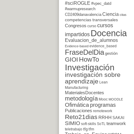
#sciROGLE
#vpec_datd
#warmupresearch
Ciencia
CD2409danavalencia
citas
competencias transversales
cursos
Congresos
curso
Docencia
impartidos
Evaluacion_de_alumnos
evidence_based
Evidence-based
FraseDelDia
gestión
HowTo
GIOI
Investigación
investigación sobre
aprendizaje
Lean
Manufacturing
MaterialesDocentes
metodología
Mooc
MOODLE
Ofimática
programas
Publicaciones
remotework
Reto21dias
RRHH
SAKAI
SIMIO
teamwork
soft-skills
SoTL
tfg
tfm
teletrabajo