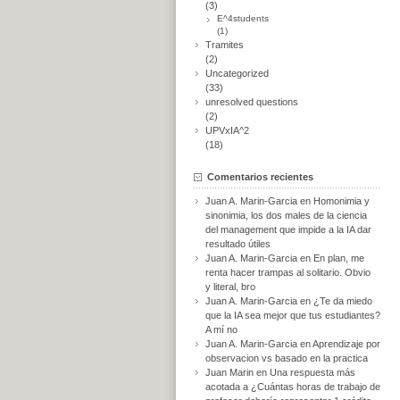
(3)
E^4students
(1)
Tramites
(2)
Uncategorized
(33)
unresolved questions
(2)
UPVxIA^2
(18)
Comentarios recientes
Juan A. Marin-Garcia
en
Homonimia y
sinonimia, los dos males de la ciencia
del management que impide a la IA dar
resultado útiles
Juan A. Marin-Garcia
en
En plan, me
renta hacer trampas al solitario. Obvio
y literal, bro
Juan A. Marin-Garcia
en
¿Te da miedo
que la IA sea mejor que tus estudiantes?
A mí no
Juan A. Marin-Garcia
en
Aprendizaje por
observacion vs basado en la practica
Juan Marin
en
Una respuesta más
acotada a ¿Cuántas horas de trabajo de