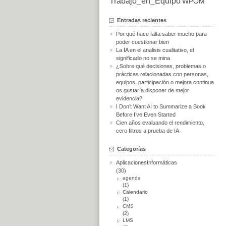
Trabajo_en_Equipo
WPOM
Entradas recientes
Por qué hace falta saber mucho para
poder cuestionar bien
La IA en el analisis cualitativo, el
significado no se mina
¿Sobre qué decisiones, problemas o
prácticas relacionadas con personas,
equipos, participación o mejora continua
os gustaría disponer de mejor
evidencia?
I Don’t Want AI to Summarize a Book
Before I’ve Even Started
Cien años evaluando el rendimiento,
cero filtros a prueba de IA
Categorías
AplicacionesInformáticas
(30)
agenda
(1)
Calendario
(1)
CMS
(2)
LMS