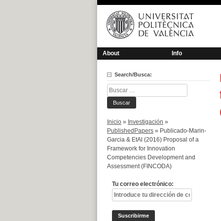
Saltar
al
contenido
About
Info
Search/Busca:
Buscar:
Inicio
»
Investigación
»
PublishedPapers
»
Publicado-Marin-
Garcia & EtAl (2016) Proposal of a
Framework for Innovation
Competencies Development and
Assessment (FINCODA)
Tu correo electrónico: