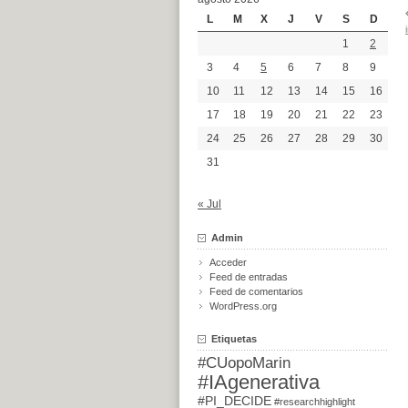
L
M
X
J
V
S
D
1
2
3
4
5
6
7
8
9
10
11
12
13
14
15
16
17
18
19
20
21
22
23
24
25
26
27
28
29
30
31
« Jul
Admin
Acceder
Feed de entradas
Feed de comentarios
WordPress.org
Etiquetas
#CUopoMarin
#IAgenerativa
#PI_DECIDE
#researchhighlight