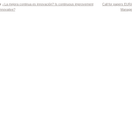
Navegación
¿La mejora continua es innovación? Is continuous improvement
Call for papers EU
innovative?
Managem
de
entradas