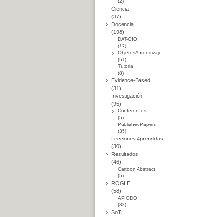
(2)
Ciencia
(37)
Docencia
(198)
DAT-GIOI
(17)
ObjetosAprendizaje
(51)
Tutoria
(8)
Evidence-Based
(31)
Investigación
(95)
Conferences
(5)
PublishedPapers
(35)
Lecciones Aprendidas
(30)
Resultados
(46)
Cartoon Abstract
(5)
ROGLE
(58)
APIODO
(33)
SoTL