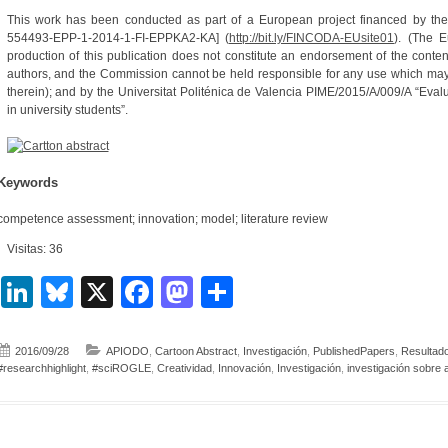
This work has been conducted as part of a European project financed by th
554493-EPP-1-2014-1-FI-EPPKA2-KA] (
http://bit.ly/FINCODA-EUsite01
). (The 
production of this publication does not constitute an endorsement of the conten
authors, and the Commission cannot be held responsible for any use which may
therein); and by the Universitat Politénica de Valencia PIME/2015/A/009/A “Evalu
in university students”.
Keywords
competence assessment; innovation; model; literature review
Visitas: 36
LinkedIn
Bluesky
X
Facebook
Mastodon
Compartir
2016/09/28
APIODO
,
Cartoon Abstract
,
Investigación
,
PublishedPapers
,
Resultad
#researchhighlight
,
#sciROGLE
,
Creatividad
,
Innovación
,
Investigación
,
investigación sobre 