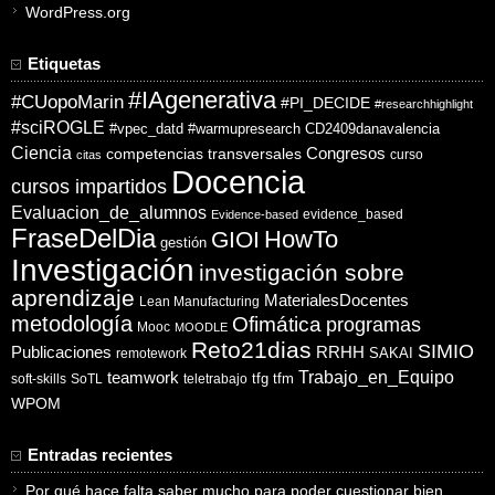
WordPress.org
Etiquetas
#IAgenerativa
#CUopoMarin
#PI_DECIDE
#researchhighlight
#sciROGLE
#vpec_datd
#warmupresearch
CD2409danavalencia
Ciencia
competencias transversales
Congresos
curso
citas
Docencia
cursos impartidos
Evaluacion_de_alumnos
evidence_based
Evidence-based
FraseDelDia
HowTo
GIOI
gestión
Investigación
investigación sobre
aprendizaje
MaterialesDocentes
Lean Manufacturing
metodología
Ofimática
programas
Mooc
MOODLE
Reto21dias
SIMIO
Publicaciones
RRHH
SAKAI
remotework
Trabajo_en_Equipo
teamwork
tfg
tfm
soft-skills
SoTL
teletrabajo
WPOM
Entradas recientes
Por qué hace falta saber mucho para poder cuestionar bien