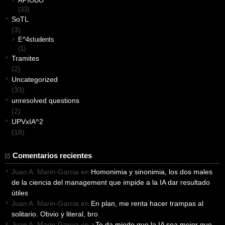
APIODO
(33)
SoTL
(3)
E^4students
(1)
Tramites
(2)
Uncategorized
(33)
unresolved questions
(2)
UPVxIA^2
(18)
Comentarios recientes
Juan A. Marin-Garcia
en
Homonimia y sinonimia, los dos males
de la ciencia del management que impide a la IA dar resultado
útiles
Juan A. Marin-Garcia
en
En plan, me renta hacer trampas al
solitario. Obvio y literal, bro
Juan A. Marin-Garcia
en
¿Te da miedo que la IA sea mejor que