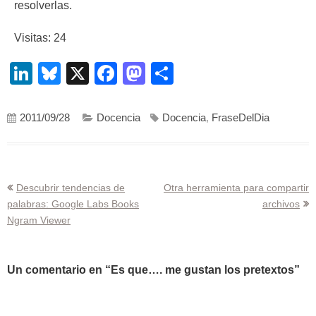
resolverlas.
Visitas: 24
LinkedIn
Bluesky
X
Facebook
Mastodon
Compartir
2011/09/28
Docencia
Docencia
,
FraseDelDia
Navegación
Descubrir tendencias de
Otra herramienta para compartir
palabras: Google Labs Books
archivos
de
Ngram Viewer
entradas
Un comentario en “
Es que…. me gustan los pretextos
”