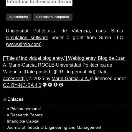
Universitat Politecnica de Valencia, uses Simio
simulation software
under a grant from Simio LLC
(
www.simio.com
).
["Title of individual blog entry."] Weblog entry. Blog de Juan
A. Marin-Garcia. ROGLE-Universidad Politécnica de
Valencia. [Date posted.] ([URL to permalink]) [Date
accessed; ].
© 2025 by
Marin-Garcia, J.A.
is licensed under
CC BY-NC-SA 4.0
Enlaces
a Página personal
a Research Papers
Intangible Capital
Journal of Industrial Engineering and Management