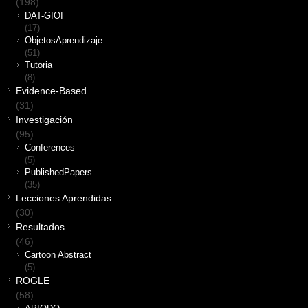
(198)
DAT-GIOI
(17)
ObjetosAprendizaje
(51)
Tutoria
(8)
Evidence-Based
(31)
Investigación
(95)
Conferences
(5)
PublishedPapers
(35)
Lecciones Aprendidas
(30)
Resultados
(46)
Cartoon Abstract
(5)
ROGLE
(58)