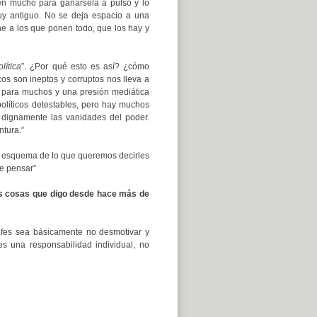
en mucho para ganársela a pulso y lo
uy antiguo. No se deja espacio a una
ne a los que ponen todo, que los hay y
lítica
”. ¿Por qué esto es así? ¿cómo
os son ineptos y corruptos nos lleva a
os para muchos y una presión mediática
políticos detestables, pero hay muchos
 dignamente las vanidades del poder.
ntura.”
el esquema de lo que queremos decirles
e pensar”
as cosas que digo desde hace más de
efes sea básicamente no desmotivar y
s una responsabilidad individual, no