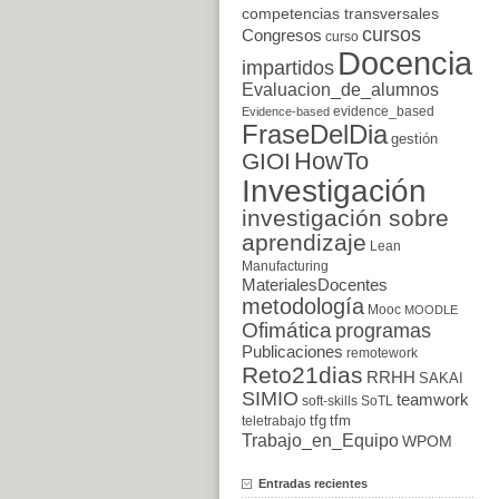
competencias transversales
cursos
Congresos
curso
Docencia
impartidos
Evaluacion_de_alumnos
evidence_based
Evidence-based
FraseDelDia
gestión
HowTo
GIOI
Investigación
investigación sobre
aprendizaje
Lean
Manufacturing
MaterialesDocentes
metodología
Mooc
MOODLE
Ofimática
programas
Publicaciones
remotework
Reto21dias
RRHH
SAKAI
SIMIO
teamwork
soft-skills
SoTL
tfg
tfm
teletrabajo
Trabajo_en_Equipo
WPOM
Entradas recientes