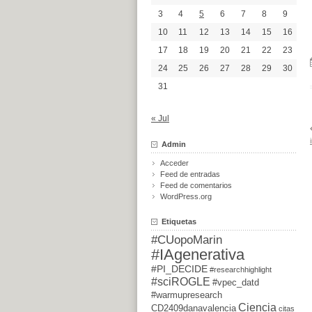
3
4
5
6
7
8
9
10
11
12
13
14
15
16
17
18
19
20
21
22
23
24
25
26
27
28
29
30
31
« Jul
Admin
Acceder
Feed de entradas
Feed de comentarios
WordPress.org
Etiquetas
#CUopoMarin
#IAgenerativa
#PI_DECIDE
#researchhighlight
#sciROGLE
#vpec_datd
#warmupresearch
Ciencia
CD2409danavalencia
citas