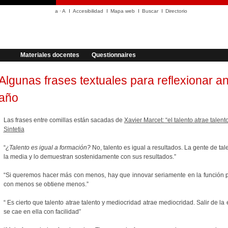
a
·
A
Accesibilidad
Mapa web
Buscar
Directorio
Materiales docentes
Questionnaires
Algunas frases textuales para reflexionar a
año
Las frases entre comillas están sacadas de
Xavier Marcet: “el talento atrae talen
Sintetia
“
¿Talento es igual a formación?
No, talento es igual a resultados. La gente de ta
la media y lo demuestran sostenidamente con sus resultados.”
“Si queremos hacer más con menos, hay que innovar seriamente en la función pú
con menos se obtiene menos.”
“ Es cierto que talento atrae talento y mediocridad atrae mediocridad. Salir de la 
se cae en ella con facilidad”