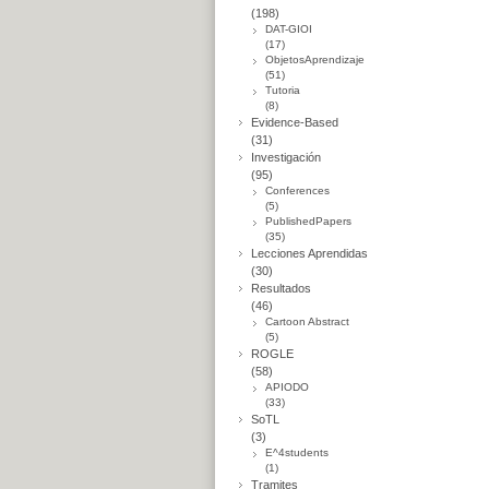
(198)
DAT-GIOI
(17)
ObjetosAprendizaje
(51)
Tutoria
(8)
Evidence-Based
(31)
Investigación
(95)
Conferences
(5)
PublishedPapers
(35)
Lecciones Aprendidas
(30)
Resultados
(46)
Cartoon Abstract
(5)
ROGLE
(58)
APIODO
(33)
SoTL
(3)
E^4students
(1)
Tramites