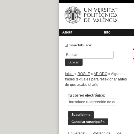
Saltar
al
contenido
About
Info
Search/Busca:
Buscar:
Inicio
»
ROGLE
»
APIODO
»
Algunas
frases textuales para reflexionar antes
de que acabe el año
Tu correo electrónico:
Universitat Politecnica de