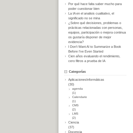
Por qué hace falta saber mucho para
poder cuestionar bien
La IA en el analisis cualitativo, el
significado no se mina
¿Sobre qué decisiones, problemas o
prácticas relacionadas con personas,
equipos, participación o mejora continua
os gustaría disponer de mejor
evidencia?
I Don’t Want AI to Summarize a Book
Before I’ve Even Started
Cien años evaluando el rendimiento,
cero filtros a prueba de IA
Categorías
AplicacionesInformáticas
(30)
agenda
(1)
Calendario
(1)
CMS
(2)
LMS
(2)
Ciencia
(37)
Docencia