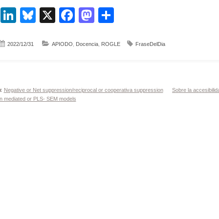
LinkedIn
Bluesky
X
Facebook
Mastodon
Compartir
2022/12/31
APIODO
,
Docencia
,
ROGLE
FraseDelDia
Navegación
Negative or Net suppression/reciprocal or cooperativa suppression
Sobre la accesibilid
in mediated or PLS- SEM models
de
entradas