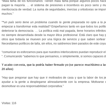
“Mala fama de los funcionarios: Tienen mala fama porque algunos pocos hac
pagan la mayoría. … el sistema de presiones e incentivos es poco serio y m
meritocracia de verdad. La suma de seguridades, inercias y ortodoxias se impo
muchos.”
“
“
un país serio tiene un problema cuando la gente preparada no opta a la po
empezar a transformar esta realidad? Empeñarnos tanto en que todos los polític
deteriorar la democracia. … La política está mal pagada, tiene horarios infinit
no siempre desarrollada desde la mayor ética profesional. Está claro que hay 
otros que todavía se mueven por una lógica de servicio y que saben sortear
Necesitamos políticos de talla, sin ellos, no saldremos bien parados de este coyu
“comunicar es esforzarnos para que nuestros interlocutores puedan reproducir 
“. Comunicando “sabemos lo que pensamos, o simplemente, si somos capaces d
Y acabo con esta, que la podría haber firmado yo (se parece muchísimo a l
20 años)
“Hay que pregonar que hay que ir motivados de casa y que la labor de los j
ayudar a la gente a desplegarse alineadamente con la empresa. Motivarse e
desmotivar es una responsabilidad corporativa.”
Visitas: 116