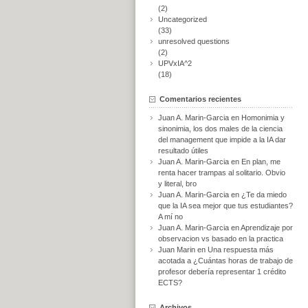
(2)
Uncategorized
(33)
unresolved questions
(2)
UPVxIA^2
(18)
Comentarios recientes
Juan A. Marin-Garcia
en
Homonimia y
sinonimia, los dos males de la ciencia
del management que impide a la IA dar
resultado útiles
Juan A. Marin-Garcia
en
En plan, me
renta hacer trampas al solitario. Obvio
y literal, bro
Juan A. Marin-Garcia
en
¿Te da miedo
que la IA sea mejor que tus estudiantes?
A mí no
Juan A. Marin-Garcia
en
Aprendizaje por
observacion vs basado en la practica
Juan Marin
en
Una respuesta más
acotada a ¿Cuántas horas de trabajo de
profesor debería representar 1 crédito
ECTS?
Archivos