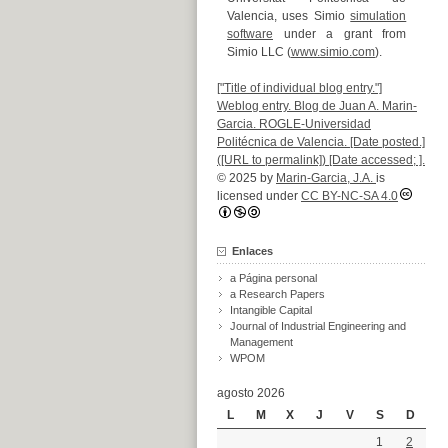
Valencia, uses Simio
simulation
software
under a grant from
Simio LLC (
www.simio.com
).
["Title of individual blog entry."]
Weblog entry. Blog de Juan A. Marin-
Garcia. ROGLE-Universidad
Politécnica de Valencia. [Date posted.]
([URL to permalink]) [Date accessed; ].
© 2025 by
Marin-Garcia, J.A.
is
licensed under
CC BY-NC-SA 4.0
Enlaces
a Página personal
a Research Papers
Intangible Capital
Journal of Industrial Engineering and
Management
WPOM
agosto 2026
L
M
X
J
V
S
D
1
2