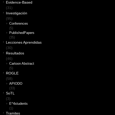
Evidence-Based
(31)
Investigación
(95)
Conferences
(5)
PublishedPapers
(35)
Lecciones Aprendidas
(30)
Resultados
(46)
Cartoon Abstract
(5)
ROGLE
(58)
APIODO
(33)
SoTL
(3)
E^4students
(1)
Tramites