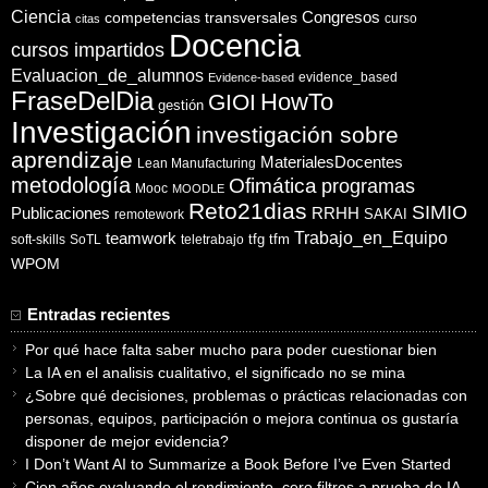
Ciencia
competencias transversales
Congresos
curso
citas
Docencia
cursos impartidos
Evaluacion_de_alumnos
evidence_based
Evidence-based
FraseDelDia
HowTo
GIOI
gestión
Investigación
investigación sobre
aprendizaje
MaterialesDocentes
Lean Manufacturing
metodología
Ofimática
programas
Mooc
MOODLE
Reto21dias
SIMIO
Publicaciones
RRHH
SAKAI
remotework
Trabajo_en_Equipo
teamwork
tfg
tfm
soft-skills
SoTL
teletrabajo
WPOM
Entradas recientes
Por qué hace falta saber mucho para poder cuestionar bien
La IA en el analisis cualitativo, el significado no se mina
¿Sobre qué decisiones, problemas o prácticas relacionadas con
personas, equipos, participación o mejora continua os gustaría
disponer de mejor evidencia?
I Don’t Want AI to Summarize a Book Before I’ve Even Started
Cien años evaluando el rendimiento, cero filtros a prueba de IA