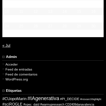
3
4
5
6
7
8
9
10
11
12
13
14
15
16
17
18
19
20
21
22
23
24
25
26
27
28
29
30
31
« Jul
Admin
Acceder
Feed de entradas
Feed de comentarios
WordPress.org
Etiquetas
#IAgenerativa
#CUopoMarin
#PI_DECIDE
#researchhighlight
#sciROGLE
#vpec_datd
#warmupresearch
CD2409danavalencia