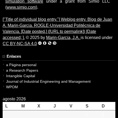
simulation software
under a grant from Simio LLC
(
www.simio.com
).
["Title of individual blog entry."] Weblog entry. Blog de Juan
A. Marin-Garcia. ROGLE-Universidad Politécnica de
Valencia. [Date posted.] ([URL to permalink]) [Date
accessed; ].
© 2025 by
Marin-Garcia, J.A.
is licensed under
CC BY-NC-SA 4.0
Enlaces
a Página personal
a Research Papers
Intangible Capital
Journal of Industrial Engineering and Management
WPOM
agosto 2026
L
M
X
J
V
S
D
1
2