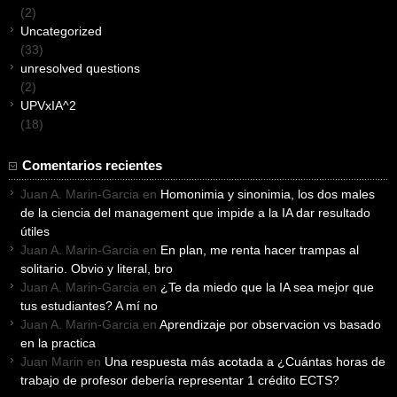
(2)
Uncategorized
(33)
unresolved questions
(2)
UPVxIA^2
(18)
Comentarios recientes
Juan A. Marin-Garcia
en
Homonimia y sinonimia, los dos males
de la ciencia del management que impide a la IA dar resultado
útiles
Juan A. Marin-Garcia
en
En plan, me renta hacer trampas al
solitario. Obvio y literal, bro
Juan A. Marin-Garcia
en
¿Te da miedo que la IA sea mejor que
tus estudiantes? A mí no
Juan A. Marin-Garcia
en
Aprendizaje por observacion vs basado
en la practica
Juan Marin
en
Una respuesta más acotada a ¿Cuántas horas de
trabajo de profesor debería representar 1 crédito ECTS?