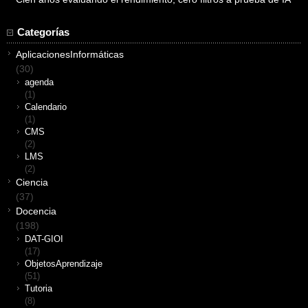
Categorías
AplicacionesInformáticas
(30)
agenda
(1)
Calendario
(1)
CMS
(2)
LMS
(2)
Ciencia
(37)
Docencia
(198)
DAT-GIOI
(17)
ObjetosAprendizaje
(51)
Tutoria
(8)