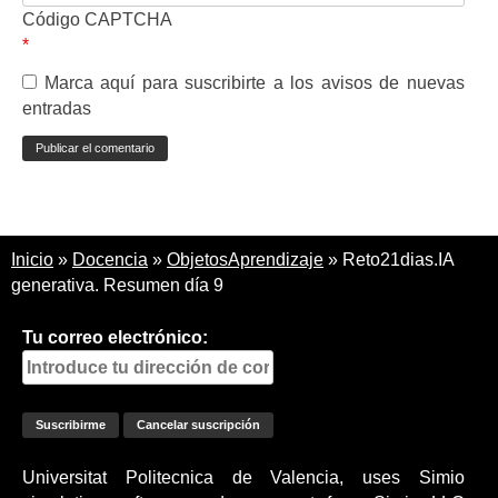
Código CAPTCHA
*
Marca aquí para suscribirte a los avisos de nuevas
entradas
Inicio
»
Docencia
»
ObjetosAprendizaje
»
Reto21dias.IA
generativa. Resumen día 9
Tu correo electrónico:
Universitat Politecnica de Valencia, uses Simio