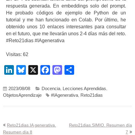
respuesta generada. En embeddings solo del prompt.
He probado códigos de ejemplo de Python de un
tutorial y me han funcionado en Colab. Por último, he
obtenido unos 10 enlaces interesantes para consultar
en el futuro, que me llevarán unos 2-4 días más del reto.
#Reto21dias #IAgenerativa
Visitas: 62
LinkedIn
Bluesky
X
Facebook
Mastodon
Compartir
2023/08/08
Docencia
,
Lecciones Aprendidas
,
ObjetosAprendizaje
#IAgenerativa
,
Reto21dias
Navegación
Reto21dias.IA generativa.
Reto21dias.SIMIO. Resumen día
Resumen día 8
7
de