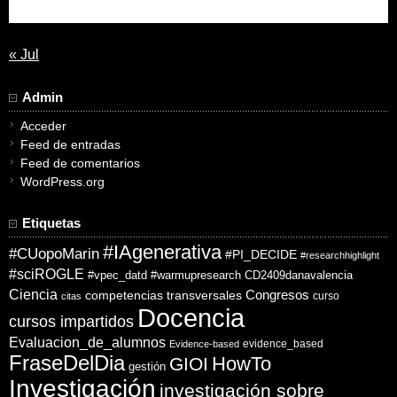
31
« Jul
Admin
Acceder
Feed de entradas
Feed de comentarios
WordPress.org
Etiquetas
#IAgenerativa
#CUopoMarin
#PI_DECIDE
#researchhighlight
#sciROGLE
#vpec_datd
#warmupresearch
CD2409danavalencia
Ciencia
competencias transversales
Congresos
curso
citas
Docencia
cursos impartidos
Evaluacion_de_alumnos
evidence_based
Evidence-based
FraseDelDia
HowTo
GIOI
gestión
Investigación
investigación sobre