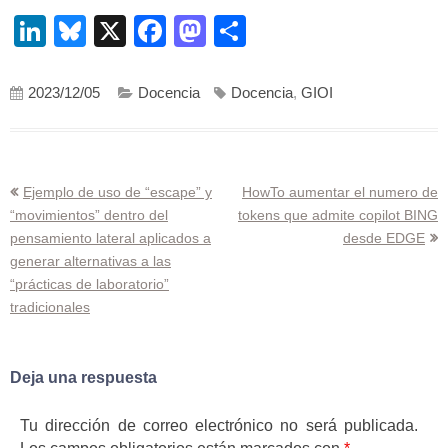
LinkedIn
Bluesky
X
Facebook
Mastodon
Compartir
2023/12/05
Docencia
Docencia
,
GIOI
Navegación
Ejemplo de uso de “escape” y
HowTo aumentar el numero de
“movimientos” dentro del
tokens que admite copilot BING
de
pensamiento lateral aplicados a
desde EDGE
entradas
generar alternativas a las
“prácticas de laboratorio”
tradicionales
Deja una respuesta
Tu dirección de correo electrónico no será publicada.