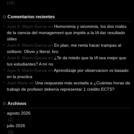
(18)
Comentarios recientes
Juan A. Marin-Garcia
en
Homonimia y sinonimia, los dos males
de la ciencia del management que impide a la IA dar resultado
útiles
Juan A. Marin-Garcia
en
En plan, me renta hacer trampas al
solitario. Obvio y literal, bro
Juan A. Marin-Garcia
en
¿Te da miedo que la IA sea mejor que
tus estudiantes? A mí no
Juan A. Marin-Garcia
en
Aprendizaje por observacion vs basado
en la practica
Juan Marin
en
Una respuesta más acotada a ¿Cuántas horas de
trabajo de profesor debería representar 1 crédito ECTS?
Archivos
agosto 2026
(2)
julio 2026
(3)