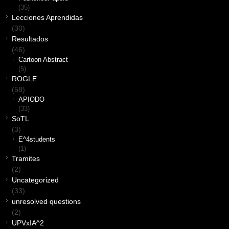
(35)
Lecciones Aprendidas
(30)
Resultados
(46)
Cartoon Abstract
(5)
ROGLE
(58)
APIODO
(33)
SoTL
(3)
E^4students
(1)
Tramites
(2)
Uncategorized
(33)
unresolved questions
(2)
UPVxIA^2