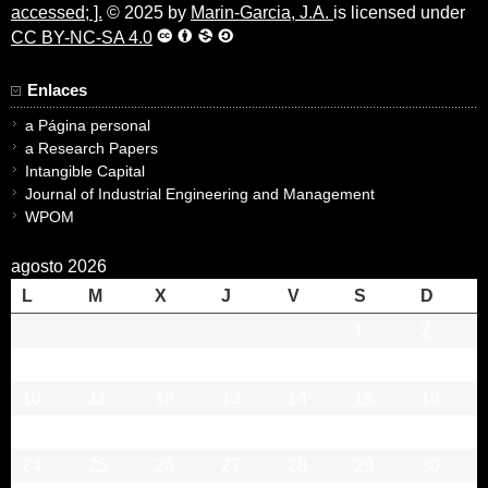
accessed; ].
© 2025 by
Marin-Garcia, J.A.
is licensed under
CC BY-NC-SA 4.0
Enlaces
a Página personal
a Research Papers
Intangible Capital
Journal of Industrial Engineering and Management
WPOM
agosto 2026
L
M
X
J
V
S
D
1
2
3
4
5
6
7
8
9
10
11
12
13
14
15
16
17
18
19
20
21
22
23
24
25
26
27
28
29
30