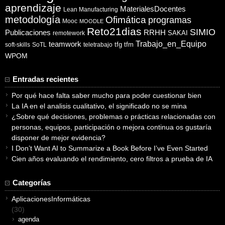
aprendizaje
MaterialesDocentes
Lean Manufacturing
metodología
Ofimática
programas
Mooc
MOODLE
Reto21dias
SIMIO
Publicaciones
RRHH
SAKAI
remotework
Trabajo_en_Equipo
teamwork
tfg
tfm
soft-skills
SoTL
teletrabajo
WPOM
Entradas recientes
Por qué hace falta saber mucho para poder cuestionar bien
La IA en el analisis cualitativo, el significado no se mina
¿Sobre qué decisiones, problemas o prácticas relacionadas con
personas, equipos, participación o mejora continua os gustaría
disponer de mejor evidencia?
I Don’t Want AI to Summarize a Book Before I’ve Even Started
Cien años evaluando el rendimiento, cero filtros a prueba de IA
Categorías
AplicacionesInformáticas
(30)
agenda