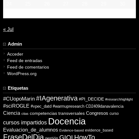
24
25
26
27
28
29
30
31
« Jul
Admin
Acceder
Feed de entradas
Feed de comentarios
WordPress.org
Etiquetas
#IAgenerativa
#CUopoMarin
#PI_DECIDE
#researchhighlight
#sciROGLE
#vpec_datd
#warmupresearch
CD2409danavalencia
Ciencia
competencias transversales
Congresos
curso
citas
Docencia
cursos impartidos
Evaluacion_de_alumnos
evidence_based
Evidence-based
FraseDelDia
HowTo
GIOI
gestión