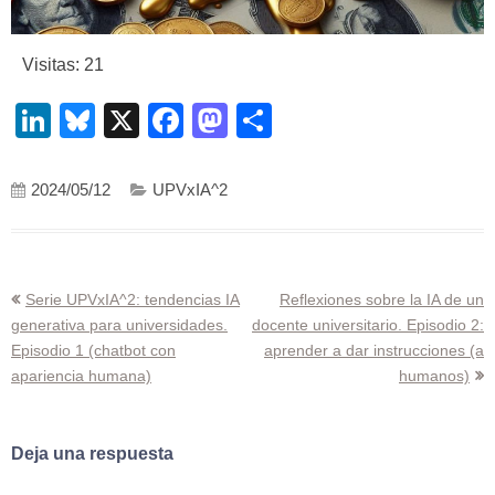
Visitas: 21
LinkedIn
Bluesky
X
Facebook
Mastodon
Compartir
2024/05/12
UPVxIA^2
Navegación
Serie UPVxIA^2: tendencias IA
Reflexiones sobre la IA de un
generativa para universidades.
docente universitario. Episodio 2:
de
Episodio 1 (chatbot con
aprender a dar instrucciones (a
entradas
apariencia humana)
humanos)
Deja una respuesta