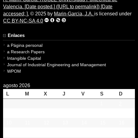
Valencia. [Date posted.] ([URL to permalink]) [Date
accessed; ].
© 2025 by
Marin-Garcia, J.A.
is licensed under
CC BY-NC-SA 4.0
Enlaces
a Página personal
a Research Papers
Intangible Capital
Journal of Industrial Engineering and Management
WPOM
agosto 2026
L
M
X
J
V
S
D
1
2
3
4
5
6
7
8
9
10
11
12
13
14
15
16
17
18
19
20
21
22
23