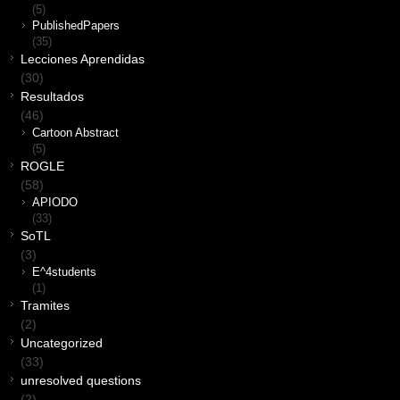
(5)
PublishedPapers
(35)
Lecciones Aprendidas
(30)
Resultados
(46)
Cartoon Abstract
(5)
ROGLE
(58)
APIODO
(33)
SoTL
(3)
E^4students
(1)
Tramites
(2)
Uncategorized
(33)
unresolved questions
(2)