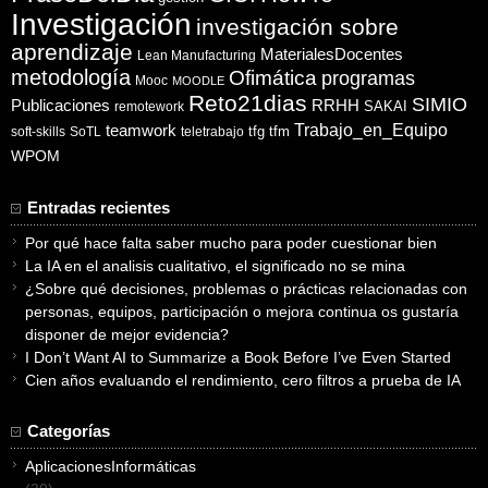
Investigación
investigación sobre
aprendizaje
MaterialesDocentes
Lean Manufacturing
metodología
Ofimática
programas
Mooc
MOODLE
Reto21dias
SIMIO
Publicaciones
RRHH
SAKAI
remotework
Trabajo_en_Equipo
teamwork
tfg
tfm
soft-skills
SoTL
teletrabajo
WPOM
Entradas recientes
Por qué hace falta saber mucho para poder cuestionar bien
La IA en el analisis cualitativo, el significado no se mina
¿Sobre qué decisiones, problemas o prácticas relacionadas con
personas, equipos, participación o mejora continua os gustaría
disponer de mejor evidencia?
I Don’t Want AI to Summarize a Book Before I’ve Even Started
Cien años evaluando el rendimiento, cero filtros a prueba de IA
Categorías
AplicacionesInformáticas