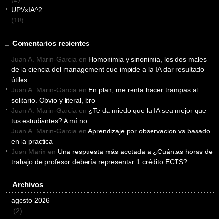
UPVxIA^2
(18)
Comentarios recientes
Juan A. Marin-Garcia
en
Homonimia y sinonimia, los dos males
de la ciencia del management que impide a la IA dar resultado
útiles
Juan A. Marin-Garcia
en
En plan, me renta hacer trampas al
solitario. Obvio y literal, bro
Juan A. Marin-Garcia
en
¿Te da miedo que la IA sea mejor que
tus estudiantes? A mí no
Juan A. Marin-Garcia
en
Aprendizaje por observacion vs basado
en la practica
Juan Marin
en
Una respuesta más acotada a ¿Cuántas horas de
trabajo de profesor debería representar 1 crédito ECTS?
Archivos
agosto 2026
(2)