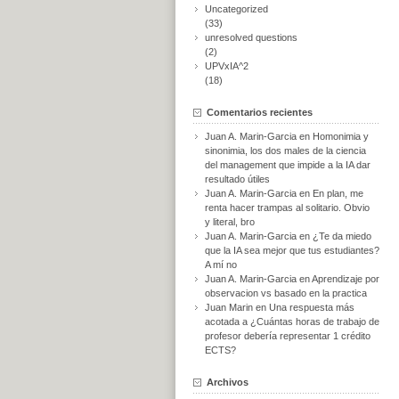
Uncategorized
(33)
unresolved questions
(2)
UPVxIA^2
(18)
Comentarios recientes
Juan A. Marin-Garcia
en
Homonimia y
sinonimia, los dos males de la ciencia
del management que impide a la IA dar
resultado útiles
Juan A. Marin-Garcia
en
En plan, me
renta hacer trampas al solitario. Obvio
y literal, bro
Juan A. Marin-Garcia
en
¿Te da miedo
que la IA sea mejor que tus estudiantes?
A mí no
Juan A. Marin-Garcia
en
Aprendizaje por
observacion vs basado en la practica
Juan Marin
en
Una respuesta más
acotada a ¿Cuántas horas de trabajo de
profesor debería representar 1 crédito
ECTS?
Archivos