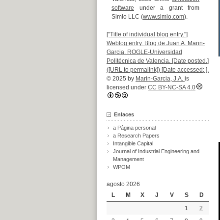
software
under a grant from
Simio LLC (
www.simio.com
).
["Title of individual blog entry."]
Weblog entry. Blog de Juan A. Marin-
Garcia. ROGLE-Universidad
Politécnica de Valencia. [Date posted.]
([URL to permalink]) [Date accessed; ].
© 2025 by
Marin-Garcia, J.A.
is
licensed under
CC BY-NC-SA 4.0
Enlaces
a Página personal
a Research Papers
Intangible Capital
Journal of Industrial Engineering and
Management
WPOM
agosto 2026
L
M
X
J
V
S
D
1
2