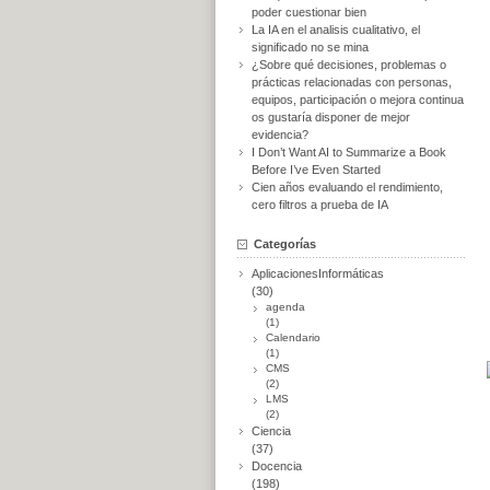
poder cuestionar bien
La IA en el analisis cualitativo, el
significado no se mina
¿Sobre qué decisiones, problemas o
prácticas relacionadas con personas,
equipos, participación o mejora continua
os gustaría disponer de mejor
evidencia?
I Don’t Want AI to Summarize a Book
Before I’ve Even Started
Cien años evaluando el rendimiento,
cero filtros a prueba de IA
Categorías
AplicacionesInformáticas
(30)
agenda
(1)
Calendario
(1)
CMS
(2)
LMS
(2)
Ciencia
(37)
Docencia
(198)