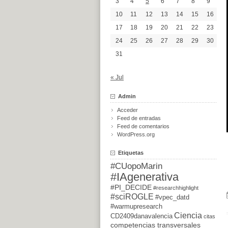
3
4
5
6
7
8
9
10
11
12
13
14
15
16
17
18
19
20
21
22
23
24
25
26
27
28
29
30
31
« Jul
Admin
Acceder
Feed de entradas
Feed de comentarios
WordPress.org
Etiquetas
#CUopoMarin
#IAgenerativa
#PI_DECIDE
#researchhighlight
#sciROGLE
#vpec_datd
#warmupresearch
Ciencia
CD2409danavalencia
citas
competencias transversales