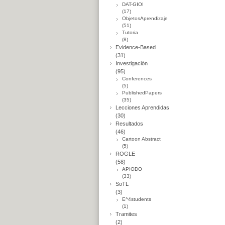
DAT-GIOI
(17)
ObjetosAprendizaje
(51)
Tutoria
(8)
Evidence-Based
(31)
Investigación
(95)
Conferences
(5)
PublishedPapers
(35)
Lecciones Aprendidas
(30)
Resultados
(46)
Cartoon Abstract
(5)
ROGLE
(58)
APIODO
(33)
SoTL
(3)
E^4students
(1)
Tramites
(2)