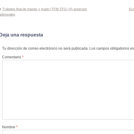
Navegación
Trabajos final de master y grado (TFM-TFG) (II) aspectos
Evo
adicionales
de
entradas
Deja una respuesta
Tu dirección de correo electrónico no será publicada.
Los campos obligatorios e
Comentario
*
Nombre
*