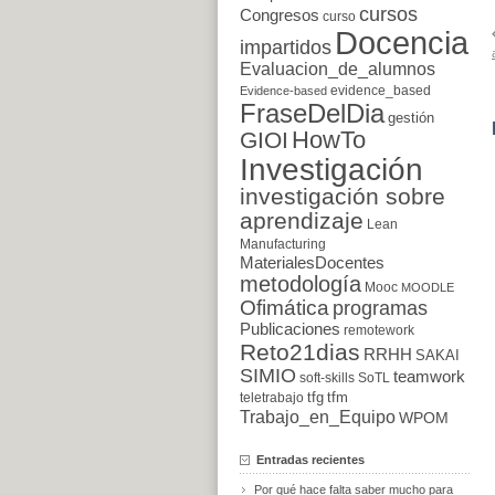
cursos
Congresos
curso
Docencia
impartidos
Evaluacion_de_alumnos
evidence_based
Evidence-based
FraseDelDia
gestión
HowTo
GIOI
Investigación
investigación sobre
aprendizaje
Lean
Manufacturing
MaterialesDocentes
metodología
Mooc
MOODLE
Ofimática
programas
Publicaciones
remotework
Reto21dias
RRHH
SAKAI
SIMIO
teamwork
soft-skills
SoTL
tfg
tfm
teletrabajo
Trabajo_en_Equipo
WPOM
Entradas recientes
Por qué hace falta saber mucho para