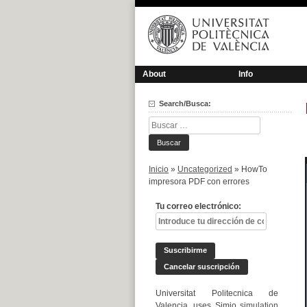
Saltar
al
contenido
About
Info
Search/Busca:
Buscar:
Inicio
»
Uncategorized
»
HowTo
impresora PDF con errores
Tu correo electrónico:
Universitat Politecnica de
Valencia, uses Simio
simulation