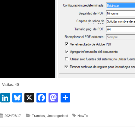
Visitas: 40
LinkedIn
Bluesky
X
Facebook
Mastodon
Compartir
2024/07/17
Tramites
,
Uncategorized
HowTo