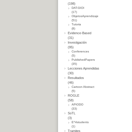
(198)
DAT-GIOI
(17)
ObjetosAprendizaje
(51)
Tutoria
(8)
Evidence-Based
(31)
Investigación
(95)
Conferences
(5)
PublishedPapers
(35)
Lecciones Aprendidas
(30)
Resultados
(46)
Cartoon Abstract
(5)
ROGLE
(58)
APIODO
(33)
SoTL
(3)
E^4students
(1)
Tramites