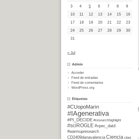
3
4
5
6
7
8
9
10
11
12
13
14
15
16
17
18
19
20
21
22
23
24
25
26
27
28
29
30
31
« Jul
Admin
Acceder
Feed de entradas
Feed de comentarios
WordPress.org
Etiquetas
#CUopoMarin
#IAgenerativa
#PI_DECIDE
#researchhighlight
#sciROGLE
#vpec_datd
#warmupresearch
Ciencia
CD2409danavalencia
citas