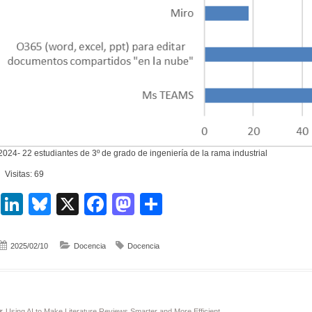
2024- 22 estudiantes de 3º de grado de ingeniería de la rama industrial
Visitas: 69
LinkedIn
Bluesky
X
Facebook
Mastodon
Compartir
2025/02/10
Docencia
Docencia
Using AI to Make Literature Reviews Smarter and More Efficient