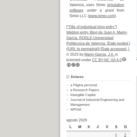
Valencia, uses Simio
simulation
software
under a grant from
Simio LLC (
www.simio.com
).
["Title of individual blog entry."]
Weblog entry. Blog de Juan A. Marin-
Garcia. ROGLE-Universidad
Politécnica de Valencia. [Date posted.]
([URL to permalink]) [Date accessed; ].
© 2025 by
Marin-Garcia, J.A.
is
licensed under
CC BY-NC-SA 4.0
Enlaces
a Página personal
a Research Papers
Intangible Capital
Journal of Industrial Engineering and
Management
WPOM
agosto 2026
L
M
X
J
V
S
D
1
2