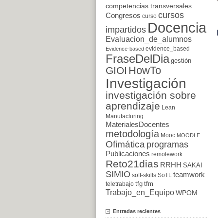
competencias transversales
cursos
Congresos
curso
Docencia
impartidos
Evaluacion_de_alumnos
evidence_based
Evidence-based
FraseDelDia
gestión
HowTo
GIOI
Investigación
investigación sobre
aprendizaje
Lean
Manufacturing
MaterialesDocentes
metodología
Mooc
MOODLE
Ofimática
programas
Publicaciones
remotework
Reto21dias
RRHH
SAKAI
SIMIO
teamwork
soft-skills
SoTL
tfg
tfm
teletrabajo
Trabajo_en_Equipo
WPOM
Entradas recientes