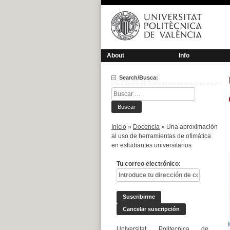
Saltar
al
contenido
About
Info
Search/Busca:
Buscar:
Inicio
»
Docencia
»
Una aproximación
al uso de herramientas de ofimática
en estudiantes universitarios
Tu correo electrónico:
Universitat Politecnica de