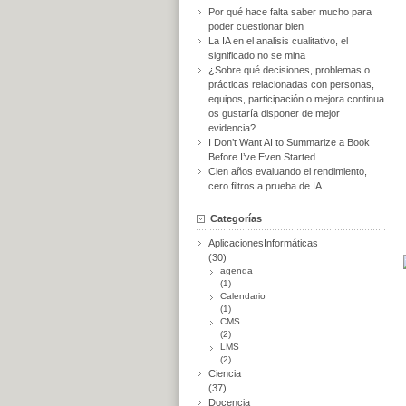
Por qué hace falta saber mucho para
poder cuestionar bien
La IA en el analisis cualitativo, el
significado no se mina
¿Sobre qué decisiones, problemas o
prácticas relacionadas con personas,
equipos, participación o mejora continua
os gustaría disponer de mejor
evidencia?
I Don’t Want AI to Summarize a Book
Before I’ve Even Started
Cien años evaluando el rendimiento,
cero filtros a prueba de IA
Categorías
AplicacionesInformáticas
(30)
agenda
(1)
Calendario
(1)
CMS
(2)
LMS
(2)
Ciencia
(37)
Docencia