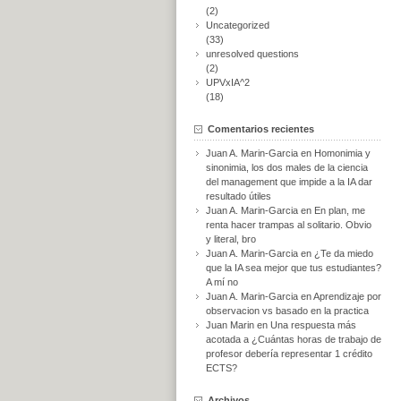
(2)
Uncategorized
(33)
unresolved questions
(2)
UPVxIA^2
(18)
Comentarios recientes
Juan A. Marin-Garcia
en
Homonimia y
sinonimia, los dos males de la ciencia
del management que impide a la IA dar
resultado útiles
Juan A. Marin-Garcia
en
En plan, me
renta hacer trampas al solitario. Obvio
y literal, bro
Juan A. Marin-Garcia
en
¿Te da miedo
que la IA sea mejor que tus estudiantes?
A mí no
Juan A. Marin-Garcia
en
Aprendizaje por
observacion vs basado en la practica
Juan Marin
en
Una respuesta más
acotada a ¿Cuántas horas de trabajo de
profesor debería representar 1 crédito
ECTS?
Archivos