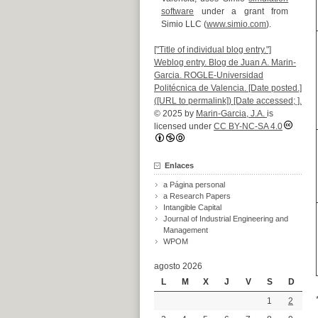
software
under a grant from
Simio LLC (
www.simio.com
).
["Title of individual blog entry."]
Weblog entry. Blog de Juan A. Marin-
Garcia. ROGLE-Universidad
Politécnica de Valencia. [Date posted.]
([URL to permalink]) [Date accessed; ].
© 2025 by
Marin-Garcia, J.A.
is
licensed under
CC BY-NC-SA 4.0
Enlaces
a Página personal
a Research Papers
Intangible Capital
Journal of Industrial Engineering and
Management
WPOM
agosto 2026
L
M
X
J
V
S
D
1
2