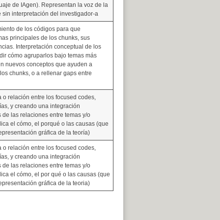
uaje de IAgen). Representan la voz de la
sin interpretación del investigador-a
miento de los códigos para que
mas principales de los chunks, sus
encias. Interpretación conceptual de los
dir cómo agruparlos bajo temas más
en nuevos conceptos que ayuden a
 los chunks, o a rellenar gaps entre
 o relación entre los focused codes,
as, y creando una integración
 de las relaciones entre temas y/o
ica el cómo, el porqué o las causas (que
presentación gráfica de la teoría)
 o relación entre los focused codes,
as, y creando una integración
 de las relaciones entre temas y/o
ica el cómo, el por qué o las causas (que
presentación gráfica de la teoria)