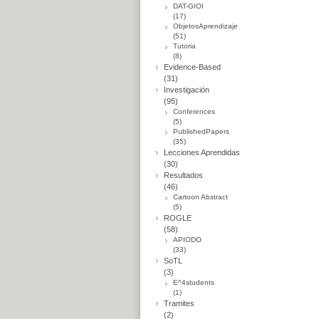
DAT-GIOI
(17)
ObjetosAprendizaje
(51)
Tutoria
(8)
Evidence-Based
(31)
Investigación
(95)
Conferences
(5)
PublishedPapers
(35)
Lecciones Aprendidas
(30)
Resultados
(46)
Cartoon Abstract
(5)
ROGLE
(58)
APIODO
(33)
SoTL
(3)
E^4students
(1)
Tramites
(2)