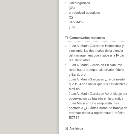
Uncategorized
(33)
unresolved questions
(2)
UPVxIA^2
(18)
Comentarios recientes
Juan A. Marin-Garcia
en
Homonimia y
sinonimia, los dos males de la ciencia
del management que impide a la IA dar
resultado útiles
Juan A. Marin-Garcia
en
En plan, me
renta hacer trampas al solitario. Obvio
y literal, bro
Juan A. Marin-Garcia
en
¿Te da miedo
que la IA sea mejor que tus estudiantes?
A mí no
Juan A. Marin-Garcia
en
Aprendizaje por
observacion vs basado en la practica
Juan Marin
en
Una respuesta más
acotada a ¿Cuántas horas de trabajo de
profesor debería representar 1 crédito
ECTS?
Archivos