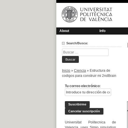
Saltar
al
contenido
About
Info
Search/Busca:
Buscar:
Inicio
»
Ciencia
»
Estructura de
codigos para construir mi 2ndBrain
Tu correo electrónico:
Universitat Politecnica de
Valencia, uses Simio
simulation