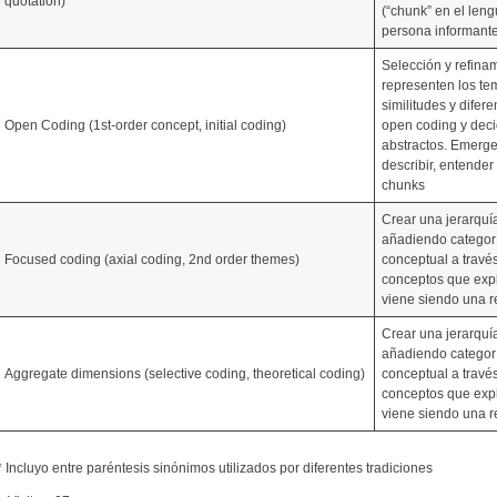
quotation)
(“chunk” en el leng
persona informante 
Selección y refina
representen los te
similitudes y difer
Open Coding (1st-order concept, initial coding)
open coding y deci
abstractos. Emerg
describir, entender
chunks
Crear una jerarquía
añadiendo categorí
Focused coding (axial coding, 2nd order themes)
conceptual a través
conceptos que expl
viene siendo una re
Crear una jerarquía
añadiendo categorí
Aggregate dimensions (selective coding, theoretical coding)
conceptual a través
conceptos que expl
viene siendo una re
* Incluyo entre paréntesis sinónimos utilizados por diferentes tradiciones