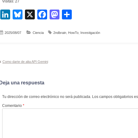
Visitas: 27
LinkedIn
Bluesky
X
Facebook
Mastodon
Compartir
2025/08/07
Ciencia
2ndbrain
,
HowTo
,
Investigación
Navegación
Como darte de alta API Gemini
de
entradas
Deja una respuesta
Tu dirección de correo electrónico no será publicada.
Los campos obligatorios e
Comentario
*