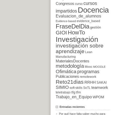
cursos
Congresos
curso
Docencia
impartidos
Evaluacion_de_alumnos
evidence_based
Evidence-based
FraseDelDia
gestión
HowTo
GIOI
Investigación
investigación sobre
aprendizaje
Lean
Manufacturing
MaterialesDocentes
metodología
Mooc
MOODLE
Ofimática
programas
Publicaciones
remotework
Reto21dias
RRHH
SAKAI
SIMIO
teamwork
soft-skills
SoTL
tfg
tfm
teletrabajo
Trabajo_en_Equipo
WPOM
Entradas recientes
Por qué hace falta saber mucho para