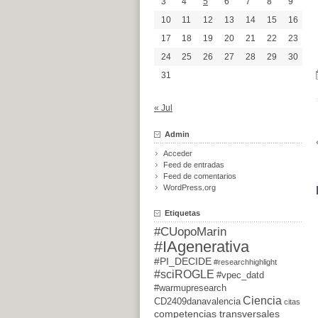
3
4
5
6
7
8
9
10
11
12
13
14
15
16
17
18
19
20
21
22
23
24
25
26
27
28
29
30
31
« Jul
Admin
Acceder
Feed de entradas
Feed de comentarios
WordPress.org
Etiquetas
#CUopoMarin
#IAgenerativa
#PI_DECIDE
#researchhighlight
#sciROGLE
#vpec_datd
#warmupresearch
Ciencia
CD2409danavalencia
citas
competencias transversales