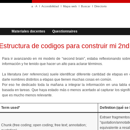
a
·
A
Accesibilidad
Mapa web
Buscar
Directorio
Materiales docentes
Questionnaires
Estructura de codigos para construir mi 2nd
Para ir avanzando en mi modelo de “second brain”, estaba reflexionando sobre
información y he tenido que hacer un alto para aclarar términos.
La literatura (ver referencias) suele identificar diferente cantidad de etapas en
darle nombres distintos a etapas que tienen muchas cosas en común.
Por eso he dedicado toda la mañana a integrar la información en una tabla en
basada en tareas. Que haya estado más o menos acertado al capturar los signifi
que es mucho menos relevante.
Term used*
Definition (qué se
Extraer fragmentos 
“quotation/annotati
Chunk (free coding; open coding; free text; annotation;
equivalente a resal