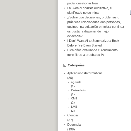
poder cuestionar bien
La IA en el analisis cualitativo, el
significado no se mina
¿Sobre qué decisiones, problemas o
prácticas relacionadas con personas,
equipos, participación o mejora continua
os gustaría disponer de mejor
evidencia?
I Don’t Want AI to Summarize a Book
Before I’ve Even Started
Cien años evaluando el rendimiento,
cero filtros a prueba de IA
Categorías
AplicacionesInformáticas
(30)
agenda
(1)
Calendario
(1)
CMS
(2)
LMS
(2)
Ciencia
(37)
Docencia
(198)