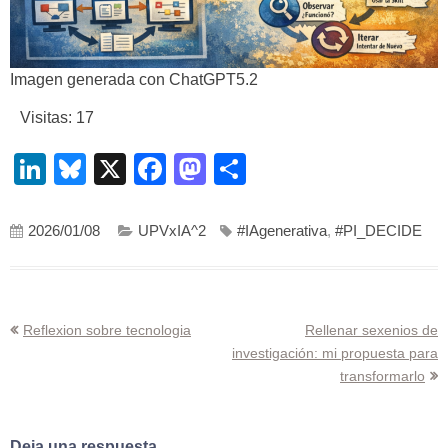
Imagen generada con ChatGPT5.2
Visitas: 17
LinkedIn
Bluesky
X
Facebook
Mastodon
Compartir
2026/01/08
UPVxIA^2
#IAgenerativa
,
#PI_DECIDE
Navegación
Reflexion sobre tecnologia
Rellenar sexenios de
investigación: mi propuesta para
de
transformarlo
entradas
Deja una respuesta