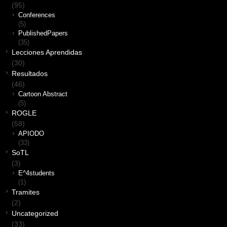
(95)
Conferences
(5)
PublishedPapers
(35)
Lecciones Aprendidas
(30)
Resultados
(46)
Cartoon Abstract
(5)
ROGLE
(58)
APIODO
(33)
SoTL
(3)
E^4students
(1)
Tramites
(2)
Uncategorized
(33)