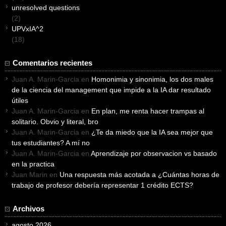
unresolved questions
(2)
UPVxIA^2
(18)
Comentarios recientes
Juan A. Marin-Garcia
en
Homonimia y sinonimia, los dos males
de la ciencia del management que impide a la IA dar resultado
útiles
Juan A. Marin-Garcia
en
En plan, me renta hacer trampas al
solitario. Obvio y literal, bro
Juan A. Marin-Garcia
en
¿Te da miedo que la IA sea mejor que
tus estudiantes? A mí no
Juan A. Marin-Garcia
en
Aprendizaje por observacion vs basado
en la practica
Juan Marin
en
Una respuesta más acotada a ¿Cuántas horas de
trabajo de profesor debería representar 1 crédito ECTS?
Archivos
agosto 2026