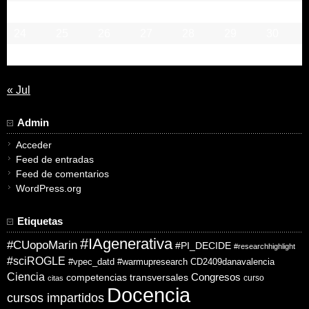
17
18
19
20
21
22
23
24
25
26
27
28
29
30
31
« Jul
Admin
Acceder
Feed de entradas
Feed de comentarios
WordPress.org
Etiquetas
#IAgenerativa
#CUopoMarin
#PI_DECIDE
#researchhighlight
#sciROGLE
#vpec_datd
#warmupresearch
CD2409danavalencia
Ciencia
competencias transversales
Congresos
curso
citas
Docencia
cursos impartidos