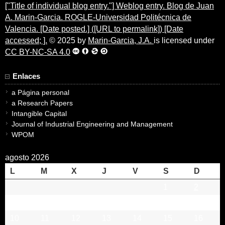
["Title of individual blog entry."] Weblog entry. Blog de Juan
A. Marin-Garcia. ROGLE-Universidad Politécnica de
Valencia. [Date posted.] ([URL to permalink]) [Date
accessed; ].
© 2025 by
Marin-Garcia, J.A.
is licensed under
CC BY-NC-SA 4.0
Enlaces
a Página personal
a Research Papers
Intangible Capital
Journal of Industrial Engineering and Management
WPOM
agosto 2026
L
M
X
J
V
S
D
1
2
3
4
5
6
7
8
9
10
11
12
13
14
15
16