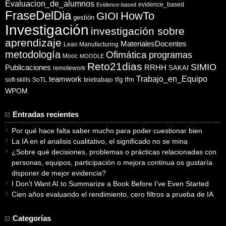
Evaluacion_de_alumnos
evidence_based
Evidence-based
FraseDelDia
HowTo
GIOI
gestión
Investigación
investigación sobre
aprendizaje
MaterialesDocentes
Lean Manufacturing
metodología
Ofimática
programas
Mooc
MOODLE
Reto21dias
SIMIO
Publicaciones
RRHH
SAKAI
remotework
Trabajo_en_Equipo
teamwork
tfg
tfm
soft-skills
SoTL
teletrabajo
WPOM
Entradas recientes
Por qué hace falta saber mucho para poder cuestionar bien
La IA en el analisis cualitativo, el significado no se mina
¿Sobre qué decisiones, problemas o prácticas relacionadas con
personas, equipos, participación o mejora continua os gustaría
disponer de mejor evidencia?
I Don’t Want AI to Summarize a Book Before I’ve Even Started
Cien años evaluando el rendimiento, cero filtros a prueba de IA
Categorías