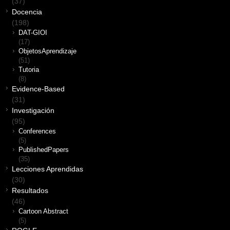
(37)
Docencia
(198)
DAT-GIOI
(17)
ObjetosAprendizaje
(51)
Tutoria
(8)
Evidence-Based
(31)
Investigación
(95)
Conferences
(5)
PublishedPapers
(35)
Lecciones Aprendidas
(30)
Resultados
(46)
Cartoon Abstract
(5)