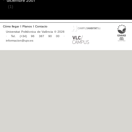
diciembre 2007
(1)
Cómo llegar
Planos
Contacto
Universitat Politècnica de València © 2026
· Tel. (+34) 96 387 90 00 ·
informacion@upv.es