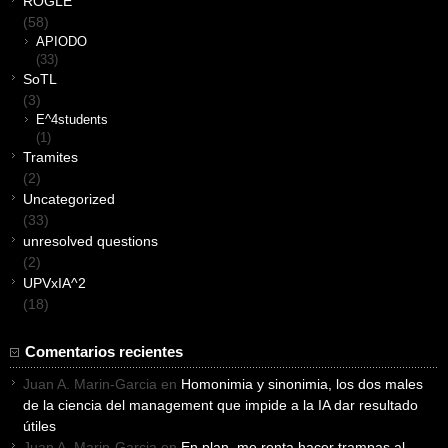
ROGLE
(58)
APIODO
(33)
SoTL
(3)
E^4students
(1)
Tramites
(2)
Uncategorized
(33)
unresolved questions
(2)
UPVxIA^2
(18)
Comentarios recientes
Juan A. Marin-Garcia
en
Homonimia y sinonimia, los dos males
de la ciencia del management que impide a la IA dar resultado
útiles
Juan A. Marin-Garcia
en
En plan, me renta hacer trampas al