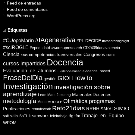
Feed de entradas
Feed de comentarios
WordPress.org
Etiquetas
#IAgenerativa
#CUopoMarin
#PI_DECIDE
#researchhighlight
#sciROGLE
#vpec_datd
#warmupresearch
CD2409danavalencia
Ciencia
competencias transversales
Congresos
curso
citas
Docencia
cursos impartidos
Evaluacion_de_alumnos
evidence_based
Evidence-based
FraseDelDia
HowTo
GIOI
gestión
Investigación
investigación sobre
aprendizaje
MaterialesDocentes
Lean Manufacturing
metodología
Ofimática
programas
Mooc
MOODLE
Reto21dias
SIMIO
Publicaciones
RRHH
SAKAI
remotework
Trabajo_en_Equipo
teamwork
tfg
tfm
soft-skills
SoTL
teletrabajo
WPOM