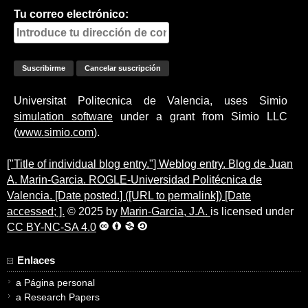
Tu correo electrónico:
Universitat Politecnica de Valencia, uses Simio
simulation software
under a grant from Simio LLC
(
www.simio.com
).
["Title of individual blog entry."] Weblog entry. Blog de Juan
A. Marin-Garcia. ROGLE-Universidad Politécnica de
Valencia. [Date posted.] ([URL to permalink]) [Date
accessed; ].
© 2025 by
Marin-Garcia, J.A.
is licensed under
CC BY-NC-SA 4.0
Enlaces
a Página personal
a Research Papers