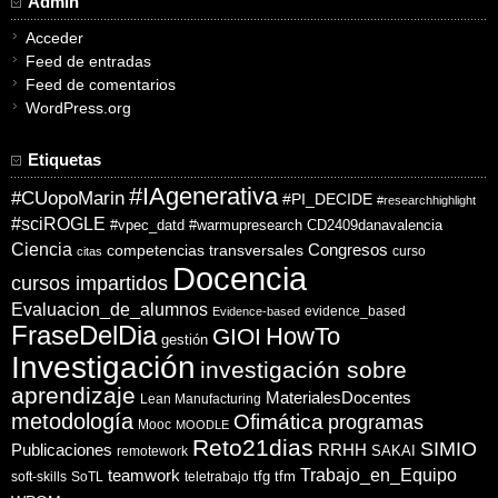
Admin
Acceder
Feed de entradas
Feed de comentarios
WordPress.org
Etiquetas
#IAgenerativa
#CUopoMarin
#PI_DECIDE
#researchhighlight
#sciROGLE
#vpec_datd
#warmupresearch
CD2409danavalencia
Ciencia
competencias transversales
Congresos
curso
citas
Docencia
cursos impartidos
Evaluacion_de_alumnos
evidence_based
Evidence-based
FraseDelDia
HowTo
GIOI
gestión
Investigación
investigación sobre
aprendizaje
MaterialesDocentes
Lean Manufacturing
metodología
Ofimática
programas
Mooc
MOODLE
Reto21dias
SIMIO
Publicaciones
RRHH
SAKAI
remotework
Trabajo_en_Equipo
teamwork
tfg
tfm
soft-skills
SoTL
teletrabajo