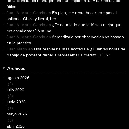
de la ciencia del management que impide a la IA dar resultado
útiles
Juan A. Marin-Garcia
en
En plan, me renta hacer trampas al
solitario. Obvio y literal, bro
Juan A. Marin-Garcia
en
¿Te da miedo que la IA sea mejor que
tus estudiantes? A mí no
Juan A. Marin-Garcia
en
Aprendizaje por observacion vs basado
en la practica
Juan Marin
en
Una respuesta más acotada a ¿Cuántas horas de
trabajo de profesor debería representar 1 crédito ECTS?
Archivos
agosto 2026
(2)
julio 2026
(3)
junio 2026
(1)
mayo 2026
(3)
abril 2026