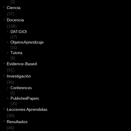
(2)
Ciencia
(37)
Docencia
(198)
DAT-GIOI
(17)
ObjetosAprendizaje
(51)
Tutoria
(8)
Evidence-Based
(31)
Investigación
(95)
Conferences
(5)
PublishedPapers
(35)
Lecciones Aprendidas
(30)
Resultados
(46)