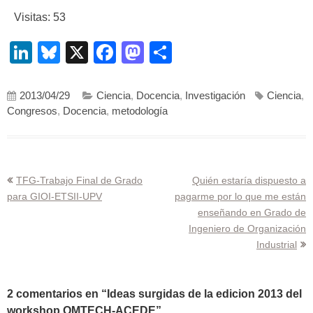
Visitas: 53
LinkedIn
Bluesky
X
Facebook
Mastodon
Compartir
2013/04/29
Ciencia
,
Docencia
,
Investigación
Ciencia
,
Congresos
,
Docencia
,
metodología
Navegación
TFG-Trabajo Final de Grado
Quién estaría dispuesto a
para GIOI-ETSII-UPV
pagarme por lo que me están
de
enseñando en Grado de
entradas
Ingeniero de Organización
Industrial
2 comentarios en “
Ideas surgidas de la edicion 2013 del
workshop OMTECH-ACEDE
”