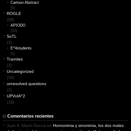
Cartoon Abstract
(5)
ROGLE
(58)
APIODO
(33)
SoTL
(3)
E^4students
(1)
Tramites
(2)
Uncategorized
(33)
unresolved questions
(2)
UPVxIA^2
(18)
Comentarios recientes
Juan A. Marin-Garcia
en
Homonimia y sinonimia, los dos males