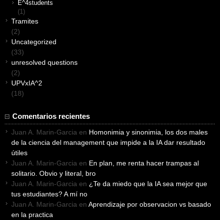
E^4students
(1)
Tramites
(2)
Uncategorized
(33)
unresolved questions
(2)
UPVxIA^2
(18)
Comentarios recientes
Juan A. Marin-Garcia
en
Homonimia y sinonimia, los dos males
de la ciencia del management que impide a la IA dar resultado
útiles
Juan A. Marin-Garcia
en
En plan, me renta hacer trampas al
solitario. Obvio y literal, bro
Juan A. Marin-Garcia
en
¿Te da miedo que la IA sea mejor que
tus estudiantes? A mí no
Juan A. Marin-Garcia
en
Aprendizaje por observacion vs basado
en la practica