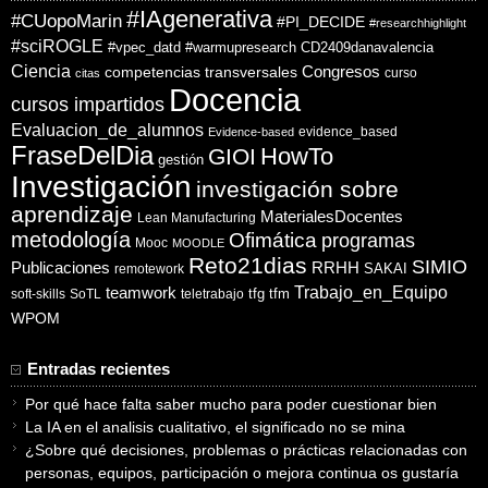
#IAgenerativa
#CUopoMarin
#PI_DECIDE
#researchhighlight
#sciROGLE
#vpec_datd
#warmupresearch
CD2409danavalencia
Ciencia
competencias transversales
Congresos
curso
citas
Docencia
cursos impartidos
Evaluacion_de_alumnos
evidence_based
Evidence-based
FraseDelDia
HowTo
GIOI
gestión
Investigación
investigación sobre
aprendizaje
MaterialesDocentes
Lean Manufacturing
metodología
Ofimática
programas
Mooc
MOODLE
Reto21dias
SIMIO
Publicaciones
RRHH
SAKAI
remotework
Trabajo_en_Equipo
teamwork
tfg
tfm
soft-skills
SoTL
teletrabajo
WPOM
Entradas recientes
Por qué hace falta saber mucho para poder cuestionar bien
La IA en el analisis cualitativo, el significado no se mina
¿Sobre qué decisiones, problemas o prácticas relacionadas con
personas, equipos, participación o mejora continua os gustaría