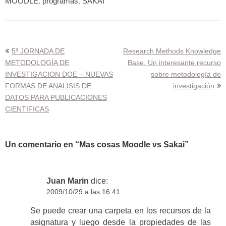
MOODLE
,
programas
,
SAKAI
Navegación
5ª JORNADA DE
Research Methods Knowledge
METODOLOGÍA DE
Base. Un interesante recurso
de
INVESTIGACION DOE – NUEVAS
sobre metodología de
entradas
FORMAS DE ANALISIS DE
investigación
DATOS PARA PUBLICACIONES
CIENTIFICAS
Un comentario en “
Mas cosas Moodle vs Sakai
”
Juan Marin
dice:
2009/10/29 a las 16:41
Se puede crear una carpeta en los recursos de la
asignatura y luego desde la propiedades de las