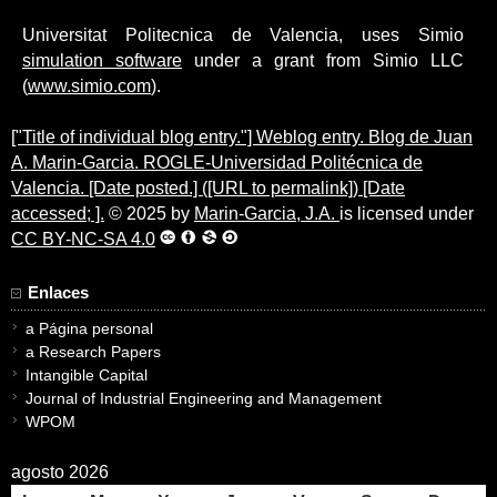
Universitat Politecnica de Valencia, uses Simio
simulation software
under a grant from Simio LLC
(
www.simio.com
).
["Title of individual blog entry."] Weblog entry. Blog de Juan
A. Marin-Garcia. ROGLE-Universidad Politécnica de
Valencia. [Date posted.] ([URL to permalink]) [Date
accessed; ].
© 2025 by
Marin-Garcia, J.A.
is licensed under
CC BY-NC-SA 4.0
Enlaces
a Página personal
a Research Papers
Intangible Capital
Journal of Industrial Engineering and Management
WPOM
agosto 2026