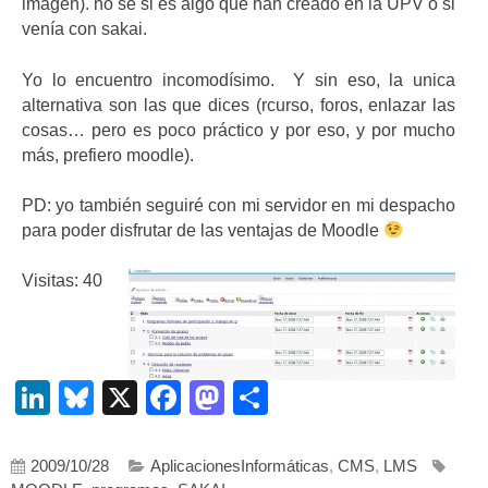
imagen). no se si es algo que han creado en la UPV o si
venía con sakai.
Yo lo encuentro incomodísimo. Y sin eso, la unica
alternativa son las que dices (rcurso, foros, enlazar las
cosas… pero es poco práctico y por eso, y por mucho
más, prefiero moodle).
PD: yo también seguiré con mi servidor en mi despacho
para poder disfrutar de las ventajas de Moodle
Visitas: 40
LinkedIn
Bluesky
X
Facebook
Mastodon
Compartir
2009/10/28
AplicacionesInformáticas
,
CMS
,
LMS