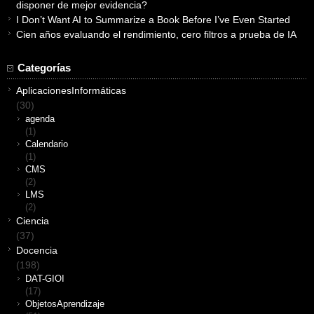
disponer de mejor evidencia?
I Don’t Want AI to Summarize a Book Before I’ve Even Started
Cien años evaluando el rendimiento, cero filtros a prueba de IA
Categorías
AplicacionesInformáticas
(30)
agenda
(1)
Calendario
(1)
CMS
(2)
LMS
(2)
Ciencia
(37)
Docencia
(198)
DAT-GIOI
(17)
ObjetosAprendizaje