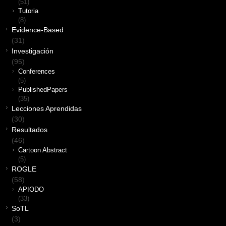
(51)
Tutoria
(8)
Evidence-Based
(31)
Investigación
(95)
Conferences
(5)
PublishedPapers
(35)
Lecciones Aprendidas
(30)
Resultados
(46)
Cartoon Abstract
(5)
ROGLE
(58)
APIODO
(33)
SoTL
(3)