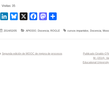
Visitas: 35
LinkedIn
Bluesky
X
Facebook
Mastodon
Compartir
2014/02/05
APIODO
,
Docencia
,
ROGLE
cursos impartidos
,
Docencia
,
Moo
Navegación
Segunda edición de MOOC de mejora de procesos
Publicado Giraldo-O’M
M. (2014). Va
de
Educational University
entradas