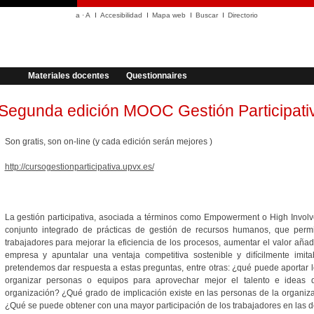
a
·
A
Accesibilidad
Mapa web
Buscar
Directorio
Materiales docentes
Questionnaires
Segunda edición MOOC Gestión Participati
Son gratis, son on-line (y cada edición serán mejores )
http://cursogestionparticipativa.upvx.es/
La gestión participativa, asociada a términos como Empowerment o High Involv
conjunto integrado de prácticas de gestión de recursos humanos, que permi
trabajadores para mejorar la eficiencia de los procesos, aumentar el valor aña
empresa y apuntalar una ventaja competitiva sostenible y difícilmente imit
pretendemos dar respuesta a estas preguntas, entre otras: ¿qué puede aportar
organizar personas o equipos para aprovechar mejor el talento e ideas 
organización? ¿Qué grado de implicación existe en las personas de la organiz
¿Qué se puede obtener con una mayor participación de los trabajadores en las 