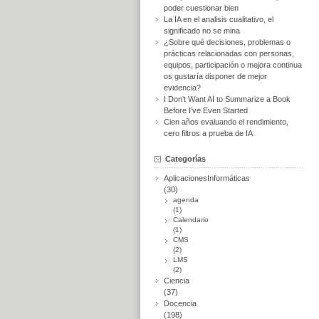
poder cuestionar bien
La IA en el analisis cualitativo, el
significado no se mina
¿Sobre qué decisiones, problemas o
prácticas relacionadas con personas,
equipos, participación o mejora continua
os gustaría disponer de mejor
evidencia?
I Don’t Want AI to Summarize a Book
Before I’ve Even Started
Cien años evaluando el rendimiento,
cero filtros a prueba de IA
Categorías
AplicacionesInformáticas
(30)
agenda
(1)
Calendario
(1)
CMS
(2)
LMS
(2)
Ciencia
(37)
Docencia
(198)