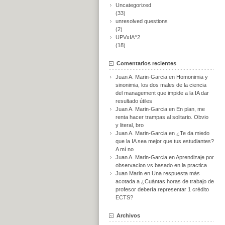
Uncategorized
(33)
unresolved questions
(2)
UPVxIA^2
(18)
Comentarios recientes
Juan A. Marin-Garcia
en
Homonimia y
sinonimia, los dos males de la ciencia
del management que impide a la IA dar
resultado útiles
Juan A. Marin-Garcia
en
En plan, me
renta hacer trampas al solitario. Obvio
y literal, bro
Juan A. Marin-Garcia
en
¿Te da miedo
que la IA sea mejor que tus estudiantes?
A mí no
Juan A. Marin-Garcia
en
Aprendizaje por
observacion vs basado en la practica
Juan Marin
en
Una respuesta más
acotada a ¿Cuántas horas de trabajo de
profesor debería representar 1 crédito
ECTS?
Archivos