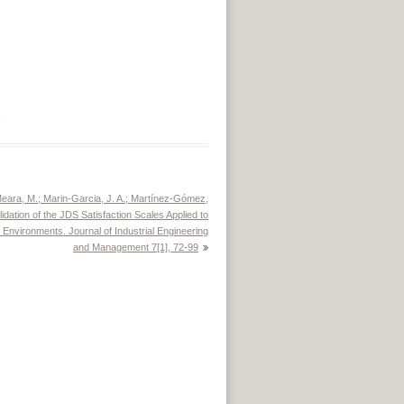
c
eara, M.; Marin-Garcia, J. A.; Martínez-Gómez,
lidation of the JDS Satisfaction Scales Applied to
 Environments. Journal of Industrial Engineering
and Management 7[1], 72-99