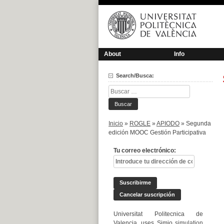
Saltar
al
contenido
About
Info
Search/Busca:
Buscar:
Inicio
»
ROGLE
»
APIODO
»
Segunda
edición MOOC Gestión Participativa
Tu correo electrónico:
Universitat Politecnica de
Valencia, uses Simio
simulation