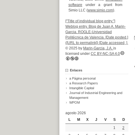
software
under a grant from
Simio LLC (
www.simio.com
).
["Title of individual blog entry."]
Weblog entry. Blog de Juan A. Marin-
Garcia. ROGLE-Universidad
Politécnica de Valencia. [Date posted.]
([URL to permalink]) [Date accessed; ].
© 2025 by
Marin-Garcia, J.A.
is
licensed under
CC BY-NC-SA 4.0
Enlaces
a Página personal
a Research Papers
Intangible Capital
Journal of Industrial Engineering and
Management
WPOM
agosto 2026
L
M
X
J
V
S
D
1
2