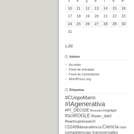
3
4
5
6
7
8
9
10
11
12
13
14
15
16
17
18
19
20
21
22
23
24
25
26
27
28
29
30
31
« Jul
Admin
Acceder
Feed de entradas
Feed de comentarios
WordPress.org
Etiquetas
#CUopoMarin
#IAgenerativa
#PI_DECIDE
#researchhighlight
#sciROGLE
#vpec_datd
#warmupresearch
Ciencia
CD2409danavalencia
citas
competencias transversales