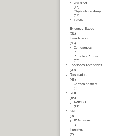
DAT-GIOI
(17)
ObjetosAprendizaje
(51)
Tutoria
(8)
Evidence-Based
(31)
Investigación
(95)
Conferences
(5)
PublishedPapers
(35)
Lecciones Aprendidas
(30)
Resultados
(46)
Cartoon Abstract
(5)
ROGLE
(58)
APIODO
(33)
SoTL
(3)
E^4students
(1)
Tramites
(2)