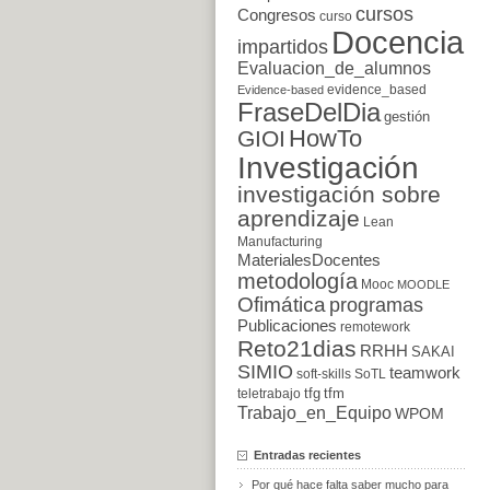
cursos
Congresos
curso
Docencia
impartidos
Evaluacion_de_alumnos
evidence_based
Evidence-based
FraseDelDia
gestión
HowTo
GIOI
Investigación
investigación sobre
aprendizaje
Lean
Manufacturing
MaterialesDocentes
metodología
Mooc
MOODLE
Ofimática
programas
Publicaciones
remotework
Reto21dias
RRHH
SAKAI
SIMIO
teamwork
soft-skills
SoTL
tfg
tfm
teletrabajo
Trabajo_en_Equipo
WPOM
Entradas recientes
Por qué hace falta saber mucho para