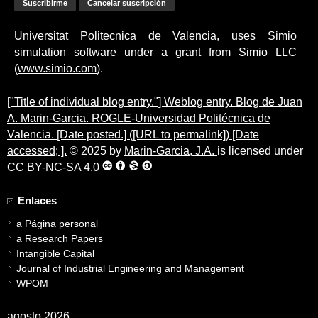
Universitat Politecnica de Valencia, uses Simio
simulation software
under a grant from Simio LLC
(
www.simio.com
).
["Title of individual blog entry."] Weblog entry. Blog de Juan
A. Marin-Garcia. ROGLE-Universidad Politécnica de
Valencia. [Date posted.] ([URL to permalink]) [Date
accessed; ].
© 2025 by
Marin-Garcia, J.A.
is licensed under
CC BY-NC-SA 4.0
Enlaces
a Página personal
a Research Papers
Intangible Capital
Journal of Industrial Engineering and Management
WPOM
agosto 2026