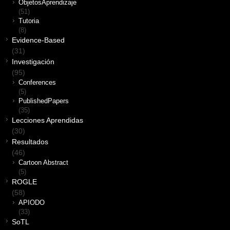
ObjetosAprendizaje
(51)
Tutoria
(8)
Evidence-Based
(31)
Investigación
(95)
Conferences
(5)
PublishedPapers
(35)
Lecciones Aprendidas
(30)
Resultados
(46)
Cartoon Abstract
(5)
ROGLE
(58)
APIODO
(33)
SoTL