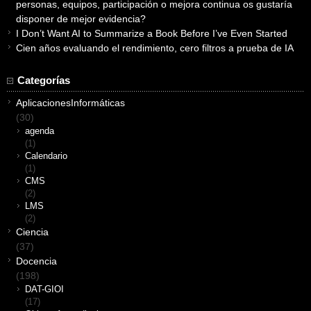
personas, equipos, participación o mejora continua os gustaría
disponer de mejor evidencia?
I Don’t Want AI to Summarize a Book Before I’ve Even Started
Cien años evaluando el rendimiento, cero filtros a prueba de IA
Categorías
AplicacionesInformáticas
(30)
agenda
(1)
Calendario
(1)
CMS
(2)
LMS
(2)
Ciencia
(37)
Docencia
(198)
DAT-GIOI
(17)