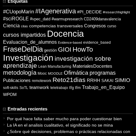
Etiquetas
#IAgenerativa
#CUopoMarin
#PI_DECIDE
#researchhighlight
#sciROGLE
#vpec_datd
#warmupresearch
CD2409danavalencia
Ciencia
competencias transversales
Congresos
curso
citas
Docencia
cursos impartidos
Evaluacion_de_alumnos
evidence_based
Evidence-based
FraseDelDia
HowTo
GIOI
gestión
Investigación
investigación sobre
aprendizaje
MaterialesDocentes
Lean Manufacturing
metodología
Ofimática
programas
Mooc
MOODLE
Reto21dias
SIMIO
Publicaciones
RRHH
SAKAI
remotework
Trabajo_en_Equipo
teamwork
tfg
tfm
soft-skills
SoTL
teletrabajo
WPOM
Entradas recientes
Por qué hace falta saber mucho para poder cuestionar bien
La IA en el analisis cualitativo, el significado no se mina
¿Sobre qué decisiones, problemas o prácticas relacionadas con