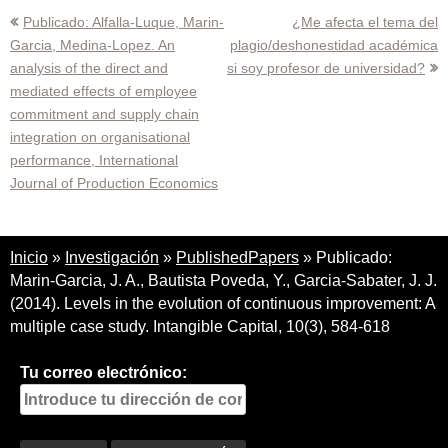
Navegación
Publicado: Alfalla-Luque, Marin-
¿Me afecta el tema del
Garcia, Medina-Lopez. An
plagio/deshonestidad académica
de
analysis of the direct and
si soy profesor de universidad?
entradas
mediated effects of employee
commitment and supply chain
integration on organisational
performance, International
Journal of Production Economics
Inicio
»
Investigación
»
PublishedPapers
»
Publicado:
Marin-Garcia, J. A., Bautista Poveda, Y., Garcia-Sabater, J. J.
(2014). Levels in the evolution of continuous improvement: A
multiple case study. Intangible Capital, 10(3), 584-618
Tu correo electrónico: