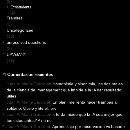
(3)
E^4students
(1)
Tramites
(2)
Uncategorized
(33)
unresolved questions
(2)
UPVxIA^2
(18)
Comentarios recientes
Juan A. Marin-Garcia
en
Homonimia y sinonimia, los dos males
de la ciencia del management que impide a la IA dar resultado
útiles
Juan A. Marin-Garcia
en
En plan, me renta hacer trampas al
solitario. Obvio y literal, bro
Juan A. Marin-Garcia
en
¿Te da miedo que la IA sea mejor que
tus estudiantes? A mí no
Juan A. Marin-Garcia
en
Aprendizaje por observacion vs basado