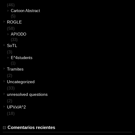
(46)
Cartoon Abstract
(5)
ROGLE
(58)
APIODO
(33)
SoTL
(3)
E^4students
(1)
Tramites
(2)
Uncategorized
(33)
unresolved questions
(2)
UPVxIA^2
(18)
Comentarios recientes