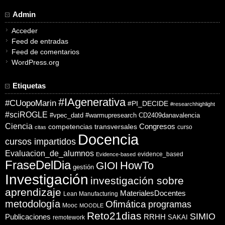
Admin
Acceder
Feed de entradas
Feed de comentarios
WordPress.org
Etiquetas
#IAgenerativa
#CUopoMarin
#PI_DECIDE
#researchhighlight
#sciROGLE
#vpec_datd
#warmupresearch
CD2409danavalencia
Ciencia
competencias transversales
Congresos
curso
citas
Docencia
cursos impartidos
Evaluacion_de_alumnos
evidence_based
Evidence-based
FraseDelDia
HowTo
GIOI
gestión
Investigación
investigación sobre
aprendizaje
MaterialesDocentes
Lean Manufacturing
metodología
Ofimática
programas
Mooc
MOODLE
Reto21dias
SIMIO
Publicaciones
RRHH
SAKAI
remotework