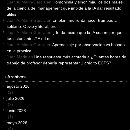
Juan A. Marin-Garcia
en
Homonimia y sinonimia, los dos males
de la ciencia del management que impide a la IA dar resultado
útiles
Juan A. Marin-Garcia
en
En plan, me renta hacer trampas al
solitario. Obvio y literal, bro
Juan A. Marin-Garcia
en
¿Te da miedo que la IA sea mejor que
tus estudiantes? A mí no
Juan A. Marin-Garcia
en
Aprendizaje por observacion vs basado
en la practica
Juan Marin
en
Una respuesta más acotada a ¿Cuántas horas de
trabajo de profesor debería representar 1 crédito ECTS?
Archivos
agosto 2026
(2)
julio 2026
(3)
junio 2026
(1)
mayo 2026
(3)