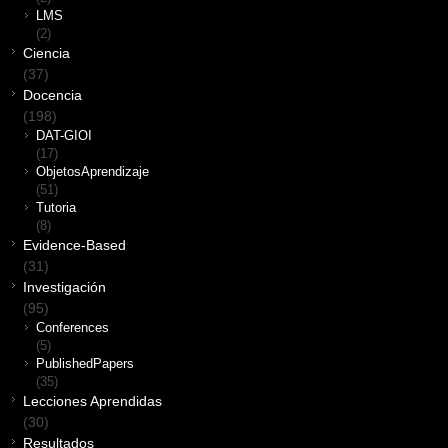
LMS
(2)
Ciencia
(37)
Docencia
(198)
DAT-GIOI
(17)
ObjetosAprendizaje
(51)
Tutoria
(8)
Evidence-Based
(31)
Investigación
(95)
Conferences
(5)
PublishedPapers
(35)
Lecciones Aprendidas
(30)
Resultados