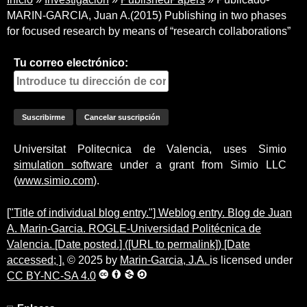
MARIN-GARCIA, Juan A.(2015) Publishing in two phases
for focused research by means of “research collaborations”
Tu correo electrónico:
Universitat Politecnica de Valencia, uses Simio
simulation software
under a grant from Simio LLC
(
www.simio.com
).
["Title of individual blog entry."] Weblog entry. Blog de Juan
A. Marin-Garcia. ROGLE-Universidad Politécnica de
Valencia. [Date posted.] ([URL to permalink]) [Date
accessed; ].
© 2025 by
Marin-Garcia, J.A.
is licensed under
CC BY-NC-SA 4.0