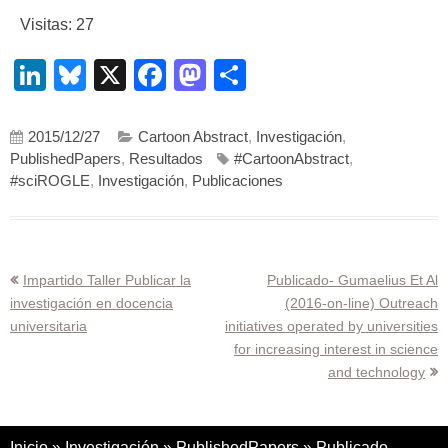
Visitas: 27
LinkedIn
Bluesky
X
Facebook
Mastodon
Compartir
2015/12/27
Cartoon Abstract
,
Investigación
,
PublishedPapers
,
Resultados
#CartoonAbstract
,
#sciROGLE
,
Investigación
,
Publicaciones
Navegación
Impartido Taller Publicar la
Publicado- Gumaelius Et Al
investigación en docencia
(2016-on-line) Outreach
de
universitaria
initiatives operated by universities
entradas
for increasing interest in science
and technology
Inicio
»
Investigación
»
PublishedPapers
»
Publicado-