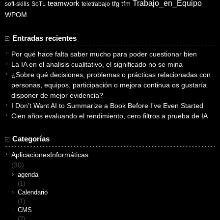
Trabajo_en_Equipo
teamwork
tfg
tfm
soft-skills
SoTL
teletrabajo
WPOM
Entradas recientes
Por qué hace falta saber mucho para poder cuestionar bien
La IA en el analisis cualitativo, el significado no se mina
¿Sobre qué decisiones, problemas o prácticas relacionadas con
personas, equipos, participación o mejora continua os gustaría
disponer de mejor evidencia?
I Don’t Want AI to Summarize a Book Before I’ve Even Started
Cien años evaluando el rendimiento, cero filtros a prueba de IA
Categorías
AplicacionesInformáticas
(30)
agenda
(1)
Calendario
(1)
CMS
(2)