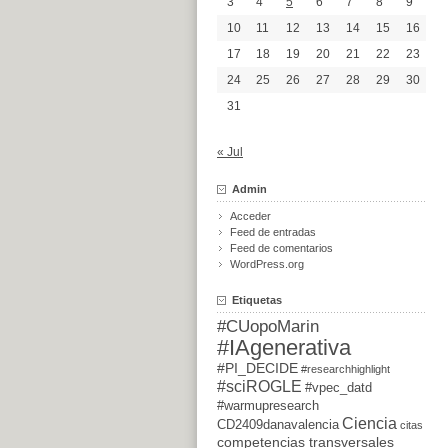
3
4
5
6
7
8
9
10
11
12
13
14
15
16
17
18
19
20
21
22
23
24
25
26
27
28
29
30
31
« Jul
Admin
Acceder
Feed de entradas
Feed de comentarios
WordPress.org
Etiquetas
#CUopoMarin
#IAgenerativa
#PI_DECIDE
#researchhighlight
#sciROGLE
#vpec_datd
#warmupresearch
Ciencia
CD2409danavalencia
citas
competencias transversales