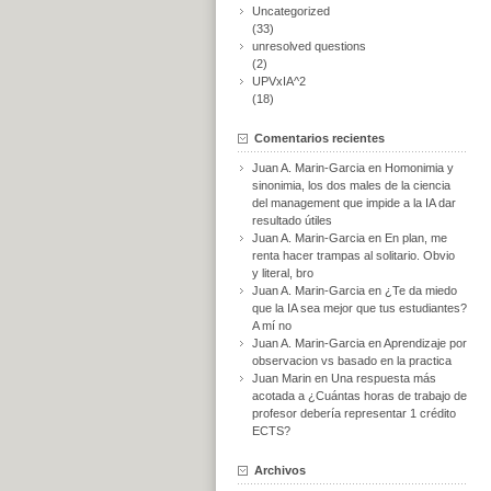
Uncategorized
(33)
unresolved questions
(2)
UPVxIA^2
(18)
Comentarios recientes
Juan A. Marin-Garcia
en
Homonimia y
sinonimia, los dos males de la ciencia
del management que impide a la IA dar
resultado útiles
Juan A. Marin-Garcia
en
En plan, me
renta hacer trampas al solitario. Obvio
y literal, bro
Juan A. Marin-Garcia
en
¿Te da miedo
que la IA sea mejor que tus estudiantes?
A mí no
Juan A. Marin-Garcia
en
Aprendizaje por
observacion vs basado en la practica
Juan Marin
en
Una respuesta más
acotada a ¿Cuántas horas de trabajo de
profesor debería representar 1 crédito
ECTS?
Archivos