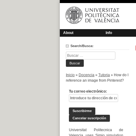
Saltar
al
contenido
About
Info
Search/Busca:
Buscar:
Inicio
»
Docencia
»
Tutoria
»
How do I
reference an image from Pinterest?
Tu correo electrónico:
Universitat Politecnica de
Valencia, uses Simio
simulation