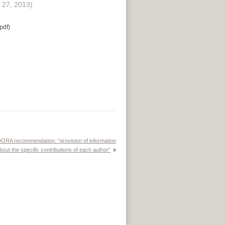
 27, 2013)
pdf)
DORA recommendation: “provision of information
bout the specific contributions of each author”