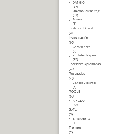
DAT-GIOI
(17)
ObjetosAprendizaje
(51)
Tutoria
(8)
Evidence-Based
(31)
Investigación
(95)
Conferences
(5)
PublishedPapers
(35)
Lecciones Aprendidas
(30)
Resultados
(46)
Cartoon Abstract
(5)
ROGLE
(58)
APIODO
(33)
SoTL
(3)
E^4students
(1)
Tramites
(2)