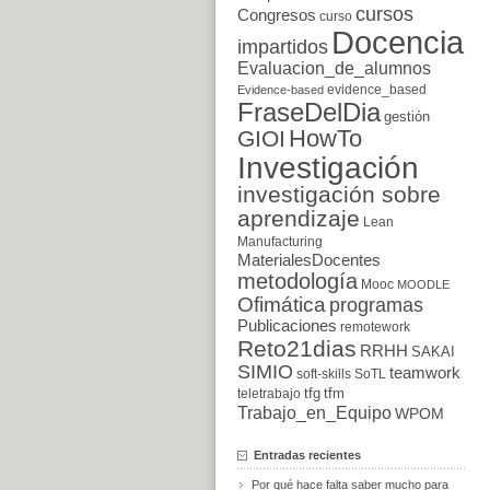
cursos
Congresos
curso
Docencia
impartidos
Evaluacion_de_alumnos
evidence_based
Evidence-based
FraseDelDia
gestión
HowTo
GIOI
Investigación
investigación sobre
aprendizaje
Lean
Manufacturing
MaterialesDocentes
metodología
Mooc
MOODLE
Ofimática
programas
Publicaciones
remotework
Reto21dias
RRHH
SAKAI
SIMIO
teamwork
soft-skills
SoTL
tfg
tfm
teletrabajo
Trabajo_en_Equipo
WPOM
Entradas recientes
Por qué hace falta saber mucho para