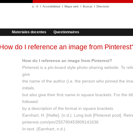
a
·
A
Accesibilidad
Mapa web
Buscar
Directorio
Materiales docentes
Questionnaires
How do I reference an image from Pinterest
How do I reference an image from Pinterest?
Pinterest is a pin-board style photo-sharing website. To re
give
the name of the author (i.e. the person who pinned the im
initials,
but also give their first name in square brackets. For the ti
followed
by a description of the format in square brackets.
Earnhart, H. [Hallie]. (n.d.). Long bob [Pinterest post]. Ret
pinterest.com/pin/255790453808141636
In-text: (Earnhart, n.d.)