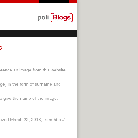
?
ference an image from this website
age) in the form of surname and
tle give the name of the image,
rieved March 22, 2013, from http://