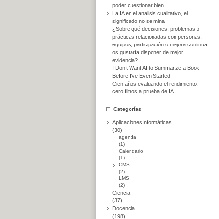
poder cuestionar bien
La IA en el analisis cualitativo, el
significado no se mina
¿Sobre qué decisiones, problemas o
prácticas relacionadas con personas,
equipos, participación o mejora continua
os gustaría disponer de mejor
evidencia?
I Don’t Want AI to Summarize a Book
Before I’ve Even Started
Cien años evaluando el rendimiento,
cero filtros a prueba de IA
Categorías
AplicacionesInformáticas
(30)
agenda
(1)
Calendario
(1)
CMS
(2)
LMS
(2)
Ciencia
(37)
Docencia
(198)