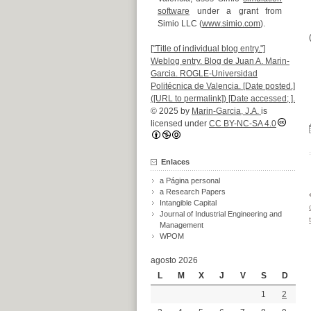
software
under a grant from
Simio LLC (
www.simio.com
).
["Title of individual blog entry."]
Weblog entry. Blog de Juan A. Marin-
Garcia. ROGLE-Universidad
Politécnica de Valencia. [Date posted.]
([URL to permalink]) [Date accessed; ].
© 2025 by
Marin-Garcia, J.A.
is
licensed under
CC BY-NC-SA 4.0
Enlaces
a Página personal
a Research Papers
Intangible Capital
Journal of Industrial Engineering and
Management
WPOM
agosto 2026
L
M
X
J
V
S
D
1
2