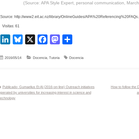
(Source: APA Style Expert, personal communication, March
(Source: http://www2.eit.ac.nz/library/OnlineGuides/APA%20Referencing%20FAQs.
Visitas: 61
LinkedIn
Bluesky
X
Facebook
Mastodon
Compartir
2016/05/14
Docencia
,
Tutoria
Docencia
Navegación
Publicado- Gumaelius Et Al (2016-on-line) Outreach initiatives
How to follow the 
operated by universities for increasing interest in science and
a
de
technology
entradas