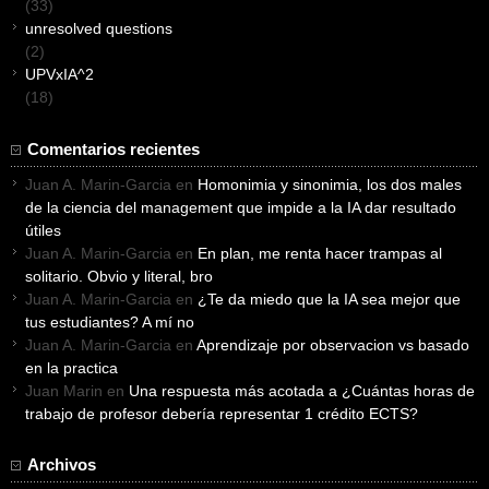
(33)
unresolved questions
(2)
UPVxIA^2
(18)
Comentarios recientes
Juan A. Marin-Garcia
en
Homonimia y sinonimia, los dos males
de la ciencia del management que impide a la IA dar resultado
útiles
Juan A. Marin-Garcia
en
En plan, me renta hacer trampas al
solitario. Obvio y literal, bro
Juan A. Marin-Garcia
en
¿Te da miedo que la IA sea mejor que
tus estudiantes? A mí no
Juan A. Marin-Garcia
en
Aprendizaje por observacion vs basado
en la practica
Juan Marin
en
Una respuesta más acotada a ¿Cuántas horas de
trabajo de profesor debería representar 1 crédito ECTS?
Archivos