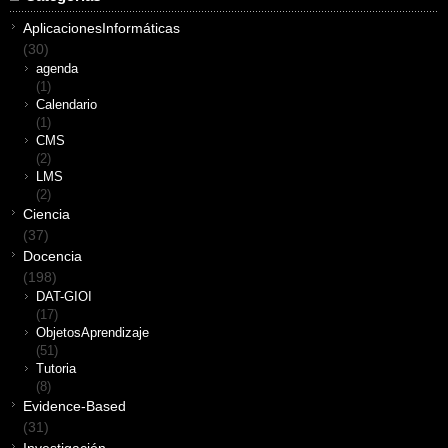
AplicacionesInformáticas
(30)
agenda
(1)
Calendario
(1)
CMS
(2)
LMS
(2)
Ciencia
(37)
Docencia
(198)
DAT-GIOI
(17)
ObjetosAprendizaje
(51)
Tutoria
(8)
Evidence-Based
(31)