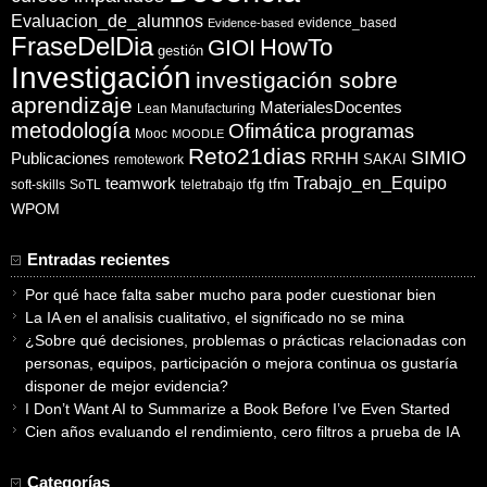
Evaluacion_de_alumnos
evidence_based
Evidence-based
FraseDelDia
HowTo
GIOI
gestión
Investigación
investigación sobre
aprendizaje
MaterialesDocentes
Lean Manufacturing
metodología
Ofimática
programas
Mooc
MOODLE
Reto21dias
SIMIO
Publicaciones
RRHH
SAKAI
remotework
Trabajo_en_Equipo
teamwork
tfg
tfm
soft-skills
SoTL
teletrabajo
WPOM
Entradas recientes
Por qué hace falta saber mucho para poder cuestionar bien
La IA en el analisis cualitativo, el significado no se mina
¿Sobre qué decisiones, problemas o prácticas relacionadas con
personas, equipos, participación o mejora continua os gustaría
disponer de mejor evidencia?
I Don’t Want AI to Summarize a Book Before I’ve Even Started
Cien años evaluando el rendimiento, cero filtros a prueba de IA
Categorías