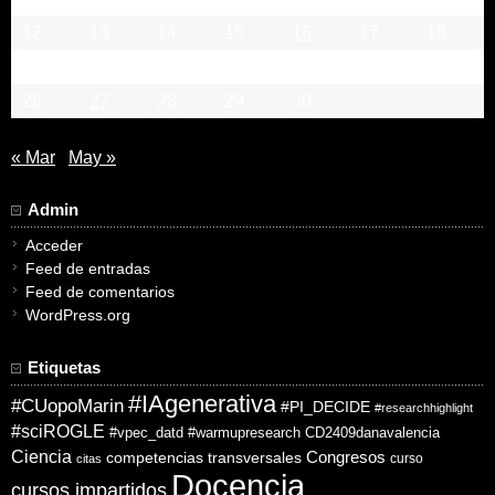
12
13
14
15
16
17
18
19
20
21
22
23
24
25
26
27
28
29
30
« Mar
May »
Admin
Acceder
Feed de entradas
Feed de comentarios
WordPress.org
Etiquetas
#IAgenerativa
#CUopoMarin
#PI_DECIDE
#researchhighlight
#sciROGLE
#vpec_datd
#warmupresearch
CD2409danavalencia
Ciencia
competencias transversales
Congresos
curso
citas
Docencia
cursos impartidos