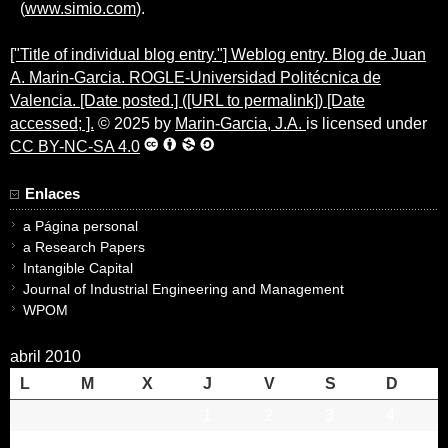
(
www.simio.com
).
["Title of individual blog entry."] Weblog entry. Blog de Juan
A. Marin-Garcia. ROGLE-Universidad Politécnica de
Valencia. [Date posted.] ([URL to permalink]) [Date
accessed; ].
© 2025 by
Marin-Garcia, J.A.
is licensed under
CC BY-NC-SA 4.0
Enlaces
a Página personal
a Research Papers
Intangible Capital
Journal of Industrial Engineering and Management
WPOM
abril 2010
L
M
X
J
V
S
D
1
2
3
4
5
6
7
8
9
10
11