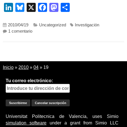
LinkedIn
Bluesky
X
Facebook
Mastodon
Compartir
2010/04/19
Uncategorized
Investigación
en Cómo se quien me cita???
1 comentario
Inicio
»
2010
»
04
»
19
Tu correo electrónico:
Universitat Politecnica de Valencia, uses Simio
simulation software
under a grant from Simio LLC