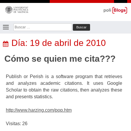
Saltar
al
contenido
Buscar:
Día:
19 de abril de 2010
Cómo se quien me cita???
Publish or Perish is a software program that retrieves
and analyzes academic citations. It uses Google
Scholar to obtain the raw citations, then analyzes these
and presents statistics.
http://www.harzing.com/pop.htm
Visitas: 26