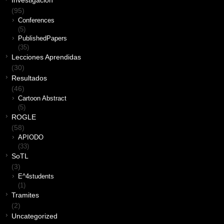
Investigación
(95)
Conferences
(5)
PublishedPapers
(35)
Lecciones Aprendidas
(30)
Resultados
(46)
Cartoon Abstract
(5)
ROGLE
(58)
APIODO
(33)
SoTL
(3)
E^4students
(1)
Tramites
(2)
Uncategorized