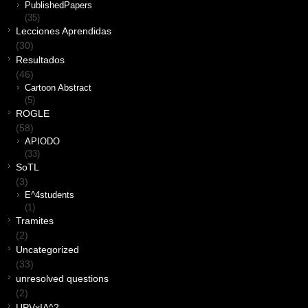
PublishedPapers
(35)
Lecciones Aprendidas
(30)
Resultados
(46)
Cartoon Abstract
(5)
ROGLE
(58)
APIODO
(33)
SoTL
(3)
E^4students
(1)
Tramites
(2)
Uncategorized
(33)
unresolved questions
(2)
UPVxIA^2