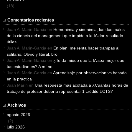
(18)
Comentarios recientes
Juan A. Marin-Garcia
en
Homonimia y sinonimia, los dos males
de la ciencia del management que impide a la IA dar resultado
útiles
Juan A. Marin-Garcia
en
En plan, me renta hacer trampas al
solitario. Obvio y literal, bro
Juan A. Marin-Garcia
en
¿Te da miedo que la IA sea mejor que
tus estudiantes? A mí no
Juan A. Marin-Garcia
en
Aprendizaje por observacion vs basado
en la practica
Juan Marin
en
Una respuesta más acotada a ¿Cuántas horas de
trabajo de profesor debería representar 1 crédito ECTS?
Archivos
agosto 2026
(2)
julio 2026