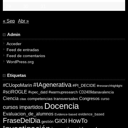
29
30
31
« Sep
Abr »
Admin
Acceder
Feed de entradas
Feed de comentarios
WordPress.org
Etiquetas
#IAgenerativa
#CUopoMarin
#PI_DECIDE
#researchhighlight
#sciROGLE
#vpec_datd
#warmupresearch
CD2409danavalencia
Ciencia
competencias transversales
Congresos
curso
citas
Docencia
cursos impartidos
Evaluacion_de_alumnos
evidence_based
Evidence-based
FraseDelDia
HowTo
GIOI
gestión