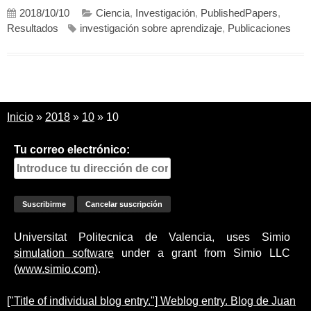
2018/10/10
Ciencia
,
Investigación
,
PublishedPapers
,
Resultados
investigación sobre aprendizaje
,
Publicaciones
Inicio
»
2018
»
10
»
10
Tu correo electrónico:
Universitat Politecnica de Valencia, uses Simio
simulation software
under a grant from Simio LLC
(
www.simio.com
).
["Title of individual blog entry."] Weblog entry. Blog de Juan