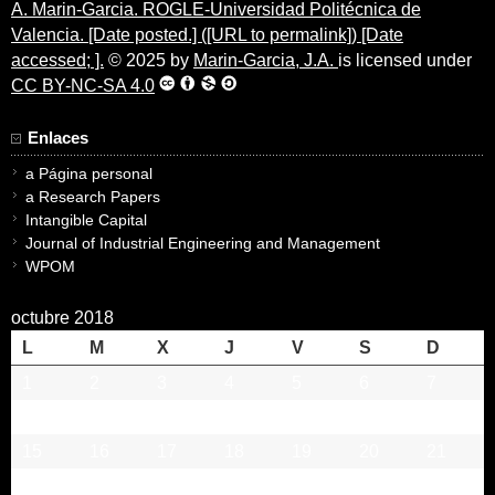
A. Marin-Garcia. ROGLE-Universidad Politécnica de
Valencia. [Date posted.] ([URL to permalink]) [Date
accessed; ].
© 2025 by
Marin-Garcia, J.A.
is licensed under
CC BY-NC-SA 4.0
Enlaces
a Página personal
a Research Papers
Intangible Capital
Journal of Industrial Engineering and Management
WPOM
octubre 2018
L
M
X
J
V
S
D
1
2
3
4
5
6
7
8
9
10
11
12
13
14
15
16
17
18
19
20
21
22
23
24
25
26
27
28