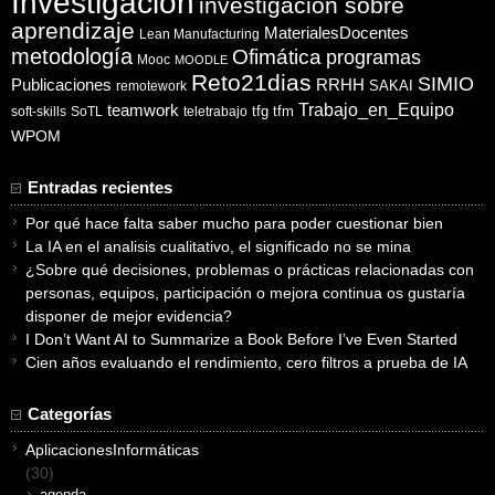
Investigación
investigación sobre
aprendizaje
MaterialesDocentes
Lean Manufacturing
metodología
Ofimática
programas
Mooc
MOODLE
Reto21dias
SIMIO
Publicaciones
RRHH
SAKAI
remotework
Trabajo_en_Equipo
teamwork
tfg
tfm
soft-skills
SoTL
teletrabajo
WPOM
Entradas recientes
Por qué hace falta saber mucho para poder cuestionar bien
La IA en el analisis cualitativo, el significado no se mina
¿Sobre qué decisiones, problemas o prácticas relacionadas con
personas, equipos, participación o mejora continua os gustaría
disponer de mejor evidencia?
I Don’t Want AI to Summarize a Book Before I’ve Even Started
Cien años evaluando el rendimiento, cero filtros a prueba de IA
Categorías
AplicacionesInformáticas
(30)